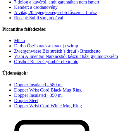
7 dolog a kávéról, amit garantáltan nem ismert
Kender: a csodanövény
A világ 20 legegészségesebb fűszere - 1. rész
Recept: Subji sárgarépával
Piccantino felfedezése:
Milka
Darbo Őszibarack-maracuja szirup
Zwergenwiese Bio streich´s drauf - Bruschesto
Viani Alimentari Narancsból készült házi gyümölcskrém
Obsthof Retter Gyömbér elixír, bio
Újdonságok:
Dopper Insulated - 580 ml
Dopper Wrist Cord Black Mug Ring
Dopper Insulated - 350 ml
Dopper Steel
Dopper Wrist Cord White Mug Ring