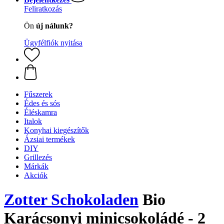
Feliratkozás
Ön
új nálunk?
Ügyfélfiók nyitása
Fűszerek
Édes és sós
Éléskamra
Italok
Konyhai kiegészítők
Ázsiai termékek
DIY
Grillezés
Márkák
Akciók
Zotter Schokoladen
Bio
Karácsonyi minicsokoládé - 2