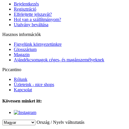
Bejelentkezés
Regisztráció
Elfelejtette jelszavát?
Hol van a szállítmányom?
Utalvány beváltása
Hasznos információk
Figyelünk környezetünkre
Glosszárium
Magazin
Ajándékcsomagok céges- és magánszemélyeknek
Piccantino
Rólunk
Üzleteink - nice shops
Kapcsolat
Kövessen minket itt:
Ország / Nyelv változtatás