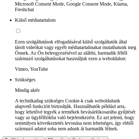
Microsoft Consent Mode, Google Consent Mode, Klarna,
Freshchat
Külső médiatartalom
Ezen szolgáltatások elfogadásával külső szolgáltatók által
tárolt videókat vagy egyéb médiatartalmakat mutathatunk meg
Önnek. Az Ön beleegyezésével az alábbi, harmadik féltől
származó szolgáltatásokat használjuk ezen a weboldalon:
Vimeo, YouTube
Szükséges
Mindig aktív
A technikailag szükséges Cookie-k csak weboldalunk
alapvető funkcióit biztosítják. Használhatók például arra,
hogy lehetővé tegyék a termékek bevásárlókosarába gyűjtését
vagy az ügyfélfiókba való bejelentkezést. Ez azt jelenti, hogy
semmilyen következtetés levonása nem lehetséges, így ebből
származó adatot soha nem adunk át harmadik félnek.