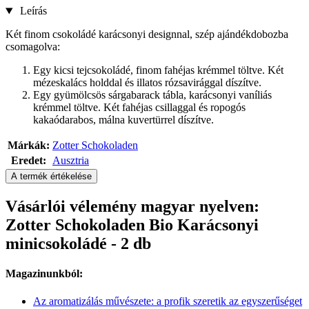
Leírás
Két finom csokoládé karácsonyi designnal, szép ajándékdobozba
csomagolva:
Egy kicsi tejcsokoládé, finom fahéjas krémmel töltve. Két
mézeskalács holddal és illatos rózsavirággal díszítve.
Egy gyümölcsös sárgabarack tábla, karácsonyi vaníliás
krémmel töltve. Két fahéjas csillaggal és ropogós
kakaódarabos, málna kuvertürrel díszítve.
Márkák:
Zotter Schokoladen
Eredet:
Ausztria
A termék értékelése
Vásárlói vélemény magyar nyelven:
Zotter Schokoladen Bio Karácsonyi
minicsokoládé - 2 db
Magazinunkból:
Az aromatizálás művészete: a profik szeretik az egyszerűséget