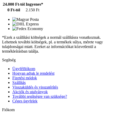
24.000 Ft-tól
Ingyenes*
0 Ft-tól
2.150 Ft
*Ezek a szállítási költségek a normál szállításra vonatkoznak.
Lehetnek további költségek, pl. a termékek súlya, mérete vagy
tulajdonságai miatt. Ezeket az információkat közvetlenül a
termékleírásban találja.
Segítség
Ügyfélfiókom
Hogyan adjak le rendelést
Fizetési módok
Szállítás
Visszaküldés és visszatérítés
Akciók és utalványok
További segítségre van szüksége?
Céges ügyfelek
Fiókom