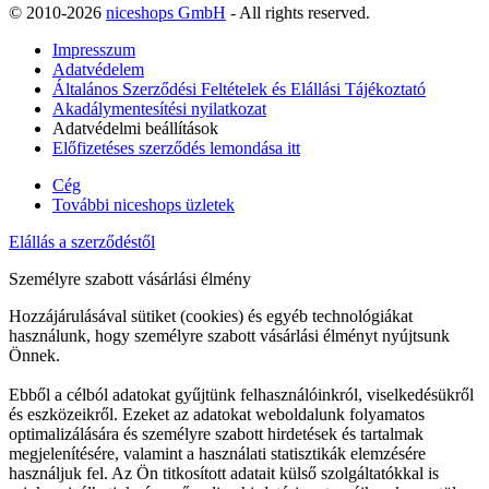
© 2010-2026
niceshops GmbH
- All rights reserved.
Impresszum
Adatvédelem
Általános Szerződési Feltételek és Elállási Tájékoztató
Akadálymentesítési nyilatkozat
Adatvédelmi beállítások
Előfizetéses szerződés lemondása itt
Cég
További niceshops üzletek
Elállás a szerződéstől
Személyre szabott vásárlási élmény
Hozzájárulásával sütiket (cookies) és egyéb technológiákat
használunk, hogy személyre szabott vásárlási élményt nyújtsunk
Önnek.
Ebből a célból adatokat gyűjtünk felhasználóinkról, viselkedésükről
és eszközeikről. Ezeket az adatokat weboldalunk folyamatos
optimalizálására és személyre szabott hirdetések és tartalmak
megjelenítésére, valamint a használati statisztikák elemzésére
használjuk fel. Az Ön titkosított adatait külső szolgáltatókkal is