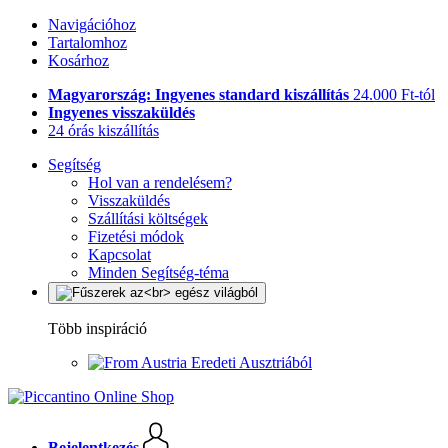
Navigációhoz
Tartalomhoz
Kosárhoz
Magyarország: Ingyenes standard kiszállítás
24.000 Ft-tól
Ingyenes visszaküldés
24 órás kiszállítás
Segítség
Hol van a rendelésem?
Visszaküldés
Szállítási költségek
Fizetési módok
Kapcsolat
Minden Segítség-téma
Több inspiráció
Eredeti Ausztriából
Bejelentkezés