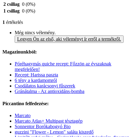
2 csillag
0
(0%)
1 csillag
0
(0%)
1
értékelés
Még nincs vélemény.
Legyen Ön az első, aki véleményt ír erről a termékről.
Magazinunkból:
Póréhagymás quiche recept: Főzzön az évszaknak
megfelelően!
Recept: Harissa paszta
6 tény a kardamomról
Csodálatos karácsonyi fűszerek
Gránátalma - Az antioxidáns-bomba
Piccantino felfedezése:
Marcato
Marcato Atlas+ Multipast tésztagép
Sonnentor Borókabogyó Bio
guzzini "Flower - Lemon" saláta kiszedő