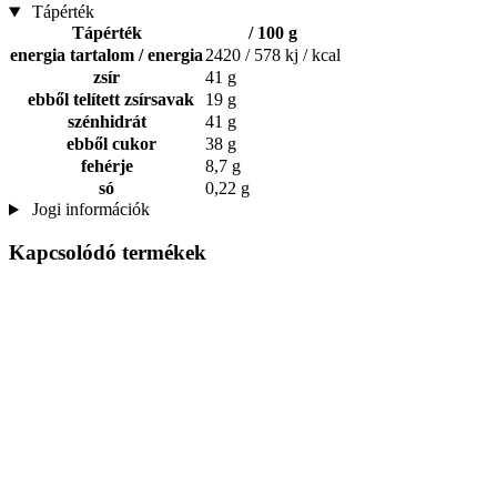
Tápérték
Tápérték
/ 100 g
energia tartalom / energia
2420 / 578 kj / kcal
zsír
41 g
ebből telített zsírsavak
19 g
szénhidrát
41 g
ebből cukor
38 g
fehérje
8,7 g
só
0,22 g
Jogi információk
Kapcsolódó termékek