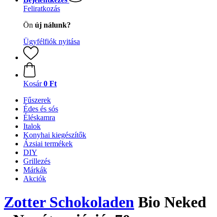
Feliratkozás
Ön
új nálunk?
Ügyfélfiók nyitása
Kosár
0 Ft
Fűszerek
Édes és sós
Éléskamra
Italok
Konyhai kiegészítők
Ázsiai termékek
DIY
Grillezés
Márkák
Akciók
Zotter Schokoladen
Bio Neked