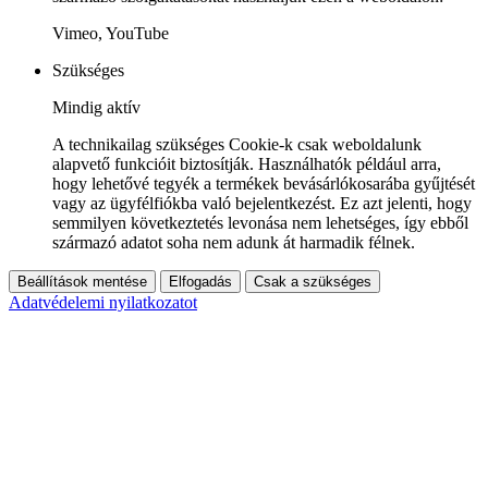
Vimeo, YouTube
Szükséges
Mindig aktív
A technikailag szükséges Cookie-k csak weboldalunk
alapvető funkcióit biztosítják. Használhatók például arra,
hogy lehetővé tegyék a termékek bevásárlókosarába gyűjtését
vagy az ügyfélfiókba való bejelentkezést. Ez azt jelenti, hogy
semmilyen következtetés levonása nem lehetséges, így ebből
származó adatot soha nem adunk át harmadik félnek.
Beállítások mentése
Elfogadás
Csak a szükséges
Adatvédelemi nyilatkozatot