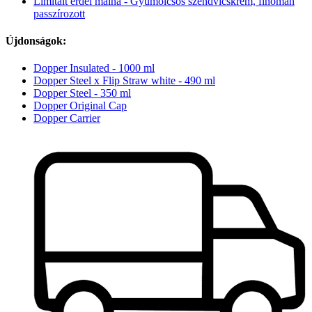
Limitált erdei málna - Gyümölcsös szendvicskrém, finoman
passzírozott
Újdonságok:
Dopper Insulated - 1000 ml
Dopper Steel x Flip Straw white - 490 ml
Dopper Steel - 350 ml
Dopper Original Cap
Dopper Carrier