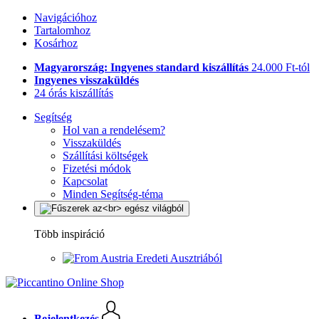
Navigációhoz
Tartalomhoz
Kosárhoz
Magyarország: Ingyenes standard kiszállítás
24.000 Ft-tól
Ingyenes visszaküldés
24 órás kiszállítás
Segítség
Hol van a rendelésem?
Visszaküldés
Szállítási költségek
Fizetési módok
Kapcsolat
Minden Segítség-téma
Több inspiráció
Eredeti Ausztriából
Bejelentkezés