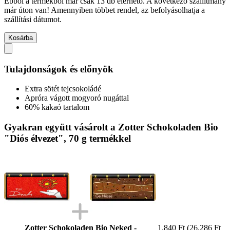
Ebből a termékből már csak 13 db elérhető. A következő szállítmány
már úton van! Amennyiben többet rendel, az befolyásolhatja a
szállítási dátumot.
Kosárba
Tulajdonságok és előnyök
Extra sötét tejcsokoládé
Apróra vágott mogyoró nugáttal
60% kakaó tartalom
Gyakran együtt vásárolt a Zotter Schokoladen Bio
"Diós élvezet", 70 g termékkel
Zotter Schokoladen Bio Neked -
1.840 Ft
(26.286 Ft