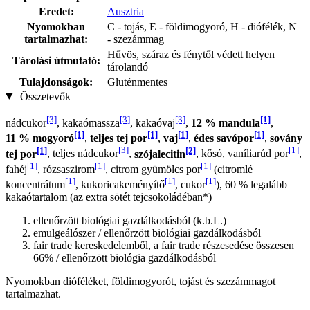
Eredet:
Ausztria
Nyomokban
C - tojás, E - földimogyoró, H - diófélék, N
tartalmazhat:
- szezámmag
Hűvös, száraz és fénytől védett helyen
Tárolási útmutató:
tárolandó
Tulajdonságok:
Gluténmentes
Összetevők
[3]
[3]
[3]
[1]
nádcukor
, kakaómassza
, kakaóvaj
,
12 % mandula
,
[1]
[1]
[1]
[1]
11 % mogyoró
,
teljes tej por
,
vaj
,
édes savópor
,
sovány
[1]
[3]
[2]
[1]
tej por
, teljes nádcukor
,
szójalecitin
, kősó, vaníliarúd por
,
[1]
[1]
[1]
fahéj
, rózsaszirom
, citrom gyümölcs por
(citromlé
[1]
[1]
[1]
koncentrátum
, kukoricakeményítő
, cukor
), 60 % legalább
kakaótartalom (az extra sötét tejcsokoládéban*)
ellenőrzött biológiai gazdálkodásból (k.b.L.)
emulgeálószer / ellenőrzött biológiai gazdálkodásból
fair trade kereskedelemből, a fair trade részesedése összesen
66% / ellenőrzött biológia gazdálkodásból
Nyomokban dióféléket, földimogyorót, tojást és szezámmagot
tartalmazhat.