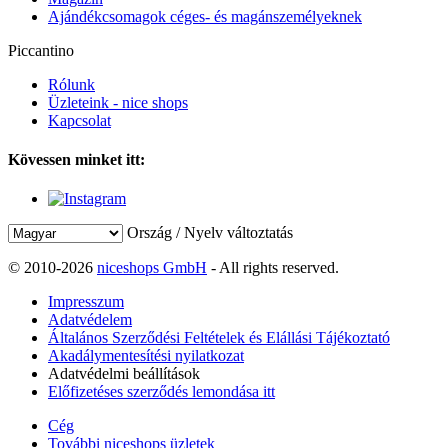
Ajándékcsomagok céges- és magánszemélyeknek
Piccantino
Rólunk
Üzleteink - nice shops
Kapcsolat
Kövessen minket itt:
Ország / Nyelv változtatás
© 2010-2026
niceshops GmbH
- All rights reserved.
Impresszum
Adatvédelem
Általános Szerződési Feltételek és Elállási Tájékoztató
Akadálymentesítési nyilatkozat
Adatvédelmi beállítások
Előfizetéses szerződés lemondása itt
Cég
További niceshops üzletek