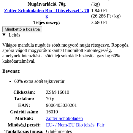
Nugátvariáció, 70g
/ kg)
Zotter Schokoladen Bio "Diós élvezet", 70
1.840 Ft
g
(26.286 Ft / kg)
Teljes összeg:
3.680 Ft
Mindkettő a kosárba
Leírás
Világos mandula nugát és sötét mogyoró nugát rétegezve. Ropogós,
apróra vágott mogyorókrokanttal finomított különlegesség,
amelynek intenzitást a sötét tejcsokoládé biztosítja gazdag 60%
kakaótartalmával.
Bevonat:
60% extra sötét tejkuvertür
Cikkszám:
ZSM-16010
Tartalom:
70 g
EAN:
9006403030201
Gyártói szám:
16010
Márkák:
Zotter Schokoladen
Minőségi pecsét:
EU- / Nem-EU Bio jelzés
,
Fair
Táplálkozás típusa:
Gluténmentes