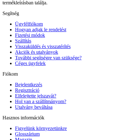
termékleírásban találja.
Segítség
Ügyfélfiókom
Hogyan adjak le rendelést
Fizetési módok
Szállítás
Visszaküldés és visszatérítés
Akciók és utalványok
További segítségre van szüksége?
Céges ügyfelek
Fiókom
Bejelentkezés
Regisztráció
Elfelejtette jelszavát?
Hol van a szállítmányom?
Utalvány beváltása
Hasznos információk
Figyelünk környezetünkre
Glosszárium
Magazin