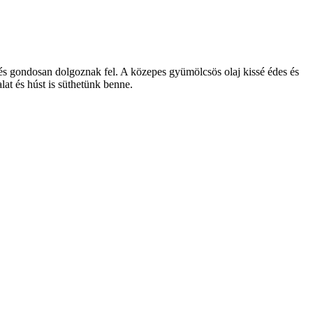
 és gondosan dolgoznak fel. A közepes gyümölcsös olaj kissé édes és
lat és húst is süthetünk benne.