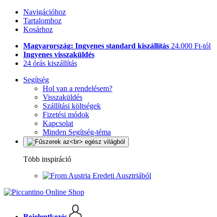
Navigációhoz
Tartalomhoz
Kosárhoz
Magyarország: Ingyenes standard kiszállítás
24.000 Ft-tól
Ingyenes visszaküldés
24 órás kiszállítás
Segítség
Hol van a rendelésem?
Visszaküldés
Szállítási költségek
Fizetési módok
Kapcsolat
Minden Segítség-téma
Több inspiráció
Eredeti Ausztriából
Bejelentkezés