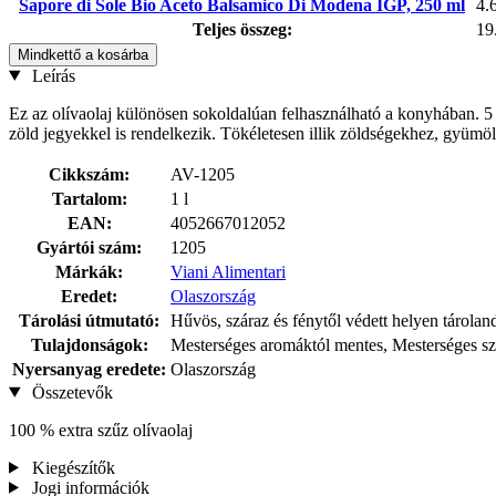
Sapore di Sole Bio Aceto Balsamico Di Modena IGP, 250 ml
4.
Teljes összeg:
19
Mindkettő a kosárba
Leírás
Ez az olívaolaj különösen sokoldalúan felhasználható a konyhában. 5 
zöld jegyekkel is rendelkezik. Tökéletesen illik zöldségekhez, gyümöl
Cikkszám:
AV-1205
Tartalom:
1 l
EAN:
4052667012052
Gyártói szám:
1205
Márkák:
Viani Alimentari
Eredet:
Olaszország
Tárolási útmutató:
Hűvös, száraz és fénytől védett helyen tárolan
Tulajdonságok:
Mesterséges aromáktól mentes, Mesterséges sz
Nyersanyag eredete:
Olaszország
Összetevők
100 % extra szűz olívaolaj
Kiegészítők
Jogi információk