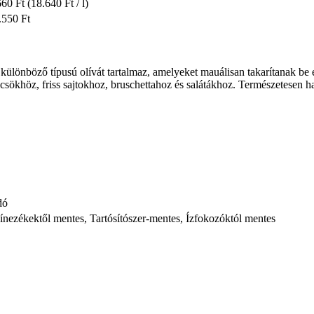
660 Ft
(18.640 Ft / l)
.550 Ft
különböző típusú olívát tartalmaz, amelyeket mauálisan takarítanak be
csökhöz, friss sajtokhoz, bruschettahoz és salátákhoz. Természetesen ha
dó
ínezékektől mentes, Tartósítószer-mentes, Ízfokozóktól mentes