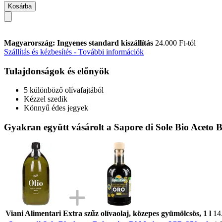
Kosárba
Magyarország: Ingyenes standard kiszállítás
24.000 Ft-tól
Szállítás és kézbesítés - További információk
Tulajdonságok és előnyök
5 különböző olívafajtából
Kézzel szedik
Könnyű édes jegyek
Gyakran együtt vásárolt a Sapore di Sole Bio Aceto
Viani Alimentari Extra szűz olívaolaj, közepes gyümölcsös, 1 l
14