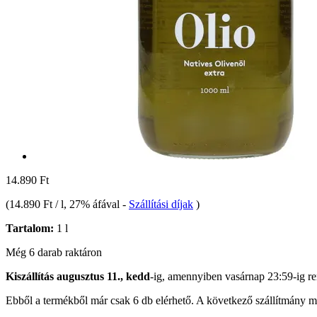
14.890 Ft
(
14.890 Ft / l
, 27% áfával
-
Szállítási díjak
)
Tartalom:
1 l
Még 6 darab raktáron
Kiszállítás augusztus 11., kedd
-ig, amennyiben
vasárnap 23:59-ig
re
Ebből a termékből már csak 6 db elérhető. A következő szállítmány má