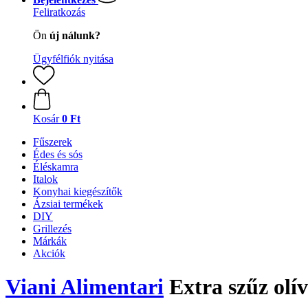
Feliratkozás
Ön
új nálunk?
Ügyfélfiók nyitása
Kosár
0 Ft
Fűszerek
Édes és sós
Éléskamra
Italok
Konyhai kiegészítők
Ázsiai termékek
DIY
Grillezés
Márkák
Akciók
Viani Alimentari
Extra szűz olív