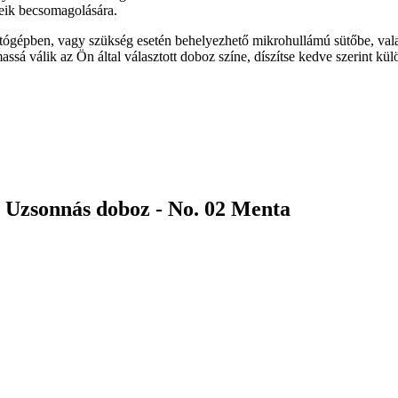
leik becsomagolására.
ógépben, vagy szükség esetén behelyezhető mikrohullámú sütőbe, vala
sá válik az Ön által választott doboz színe, díszítse kedve szerint kü
Uzsonnás doboz - No. 02 Menta