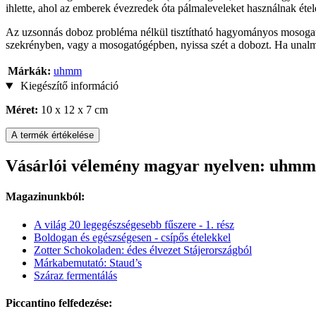
ihlette, ahol az emberek évezredek óta pálmaleveleket használnak éte
Az uzsonnás doboz probléma nélkül tisztítható hagyományos mosogat
szekrényben, vagy a mosogatógépben, nyissa szét a dobozt. Ha unalmas
Márkák:
uhmm
Kiegészítő információ
Méret:
10 x 12 x 7 cm
A termék értékelése
Vásárlói vélemény magyar nyelven: uhmm 
Magazinunkból:
A világ 20 legegészségesebb fűszere - 1. rész
Boldogan és egészségesen - csípős ételekkel
Zotter Schokoladen: édes élvezet Stájerországból
Márkabemutató: Staud’s
Száraz fermentálás
Piccantino felfedezése: