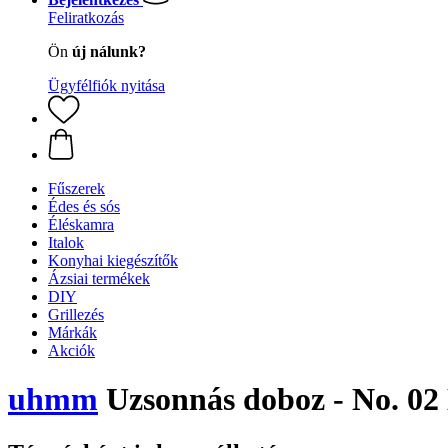
Feliratkozás
Ön
új nálunk?
Ügyfélfiók nyitása
Fűszerek
Édes és sós
Éléskamra
Italok
Konyhai kiegészítők
Ázsiai termékek
DIY
Grillezés
Márkák
Akciók
uhmm
Uzsonnás doboz - No. 02