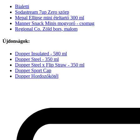
Bialetti
Sodastream 7up Zero szörp
Mepal Ellipse mini ételtartó 300 ml
Manner Snack Minis mogyoró - csomag
Regional Co. Zöld bors, malom
Újdonságok:
Dopper Insulated - 580 ml
Dopper Steel - 350 ml
Dopper Steel x Flip Straw - 350 ml
Dopper Sport Cap
Dopper Hordozókötél