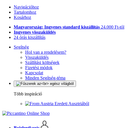
Navigációhoz
Tartalomhoz
Kosárhoz
Magyarország: Ingyenes standard kiszállítás
24.000 Ft-tól
Ingyenes visszaküldés
24 órás kiszállítás
Segítség
Hol van a rendelésem?
Visszaküldés
Szállítási költségek
Fizetési módok
Kapcsolat
Minden Segítség-téma
Több inspiráció
Eredeti Ausztriából
Bejelentkezés