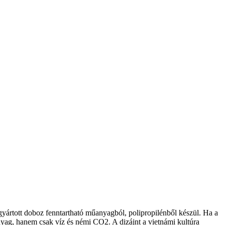
gyártott doboz fenntartható műanyagból, polipropilénből készül. Ha a
yag, hanem csak víz és némi CO2. A dizájnt a vietnámi kultúra