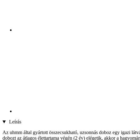
Leírás
Az uhmm által gyártott összecsukható, uzsonnás doboz egy igazi látvá
dobozt az átlagos élettartama végén (2 év) elégetik, akkor a hagyom