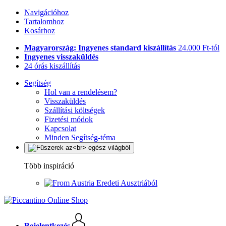
Navigációhoz
Tartalomhoz
Kosárhoz
Magyarország: Ingyenes standard kiszállítás
24.000 Ft-tól
Ingyenes visszaküldés
24 órás kiszállítás
Segítség
Hol van a rendelésem?
Visszaküldés
Szállítási költségek
Fizetési módok
Kapcsolat
Minden Segítség-téma
Több inspiráció
Eredeti Ausztriából
Bejelentkezés