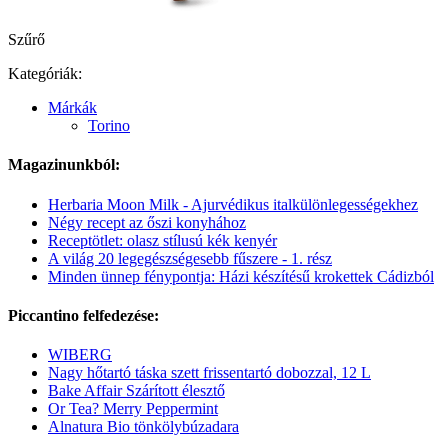
Szűrő
Kategóriák:
Márkák
Torino
Magazinunkból:
Herbaria Moon Milk - Ajurvédikus italkülönlegességekhez
Négy recept az őszi konyhához
Receptötlet: olasz stílusú kék kenyér
A világ 20 legegészségesebb fűszere - 1. rész
Minden ünnep fénypontja: Házi készítésű krokettek Cádizból
Piccantino felfedezése:
WIBERG
Nagy hőtartó táska szett frissentartó dobozzal, 12 L
Bake Affair Szárított élesztő
Or Tea? Merry Peppermint
Alnatura Bio tönkölybúzadara