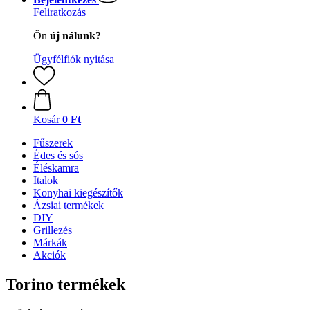
Feliratkozás
Ön
új nálunk?
Ügyfélfiók nyitása
Kosár
0 Ft
Fűszerek
Édes és sós
Éléskamra
Italok
Konyhai kiegészítők
Ázsiai termékek
DIY
Grillezés
Márkák
Akciók
Torino termékek