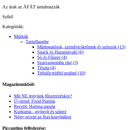
Az árak az ÁFÁT tartalmazzák
Szűrő
Kategóriák:
Márkák
Tartuflanghe
Mártogatósok, szendvicskrémek és szószok (13)
Snack és Harapnivaló (6)
Só és Fűszer (4)
Szarvasgomba olaj (3)
Tészta (4)
Trifulòt trüffel praliné (10)
Magazinunkból:
Mit NE tegyünk fűszerezéskor?
Új trend: Food Pairing
Recept: Harissa paszta
Kurkuma - gyógyít és színez
Négy recept az őszi konyhához
Piccantino felfedezése: