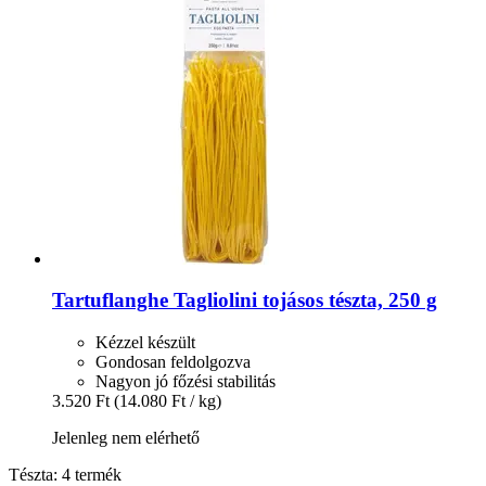
Tartuflanghe
Tagliolini tojásos tészta, 250 g
Kézzel készült
Gondosan feldolgozva
Nagyon jó főzési stabilitás
3.520 Ft
(14.080 Ft / kg)
Jelenleg nem elérhető
Tészta: 4 termék