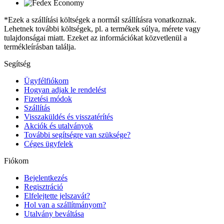
*Ezek a szállítási költségek a normál szállításra vonatkoznak.
Lehetnek további költségek, pl. a termékek súlya, mérete vagy
tulajdonságai miatt. Ezeket az információkat közvetlenül a
termékleírásban találja.
Segítség
Ügyfélfiókom
Hogyan adjak le rendelést
Fizetési módok
Szállítás
Visszaküldés és visszatérítés
Akciók és utalványok
További segítségre van szüksége?
Céges ügyfelek
Fiókom
Bejelentkezés
Regisztráció
Elfelejtette jelszavát?
Hol van a szállítmányom?
Utalvány beváltása