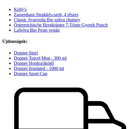
Kelly's
Zassenhaus Steakkés-szett, 4 részes
Classic Ayurveda Bio szilva chutney
Österreichische Bergkräuter 7-Törpe Gyerek Punch
LaSelva Bio Pesto vegán
Újdonságok:
Dopper Steel
Dopper Travel Mug - 300 ml
Dopper Hordozókötél
Dopper Insulated - 1000 ml
Dopper Sport Cap