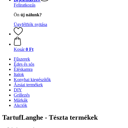
Feliratkozás
Ön
új nálunk?
Ügyfélfiók nyitása
Kosár
0 Ft
Fűszerek
Édes és sós
Éléskamra
Italok
Konyhai kiegészítők
Ázsiai termékek
DIY
Grillezés
Márkák
Akciók
TartufLanghe - Tészta termékek