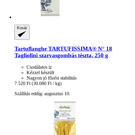
Kosár
Tartuflanghe
TARTUFISSIMA® N° 18
Tagliolini szarvasgombás tészta, 250 g
Csodálatos íz
Kézzel készült
Nagyon jó főzési stabilitás
7.520 Ft
(30.080 Ft / kg)
Szállítás eddig: augusztus 10.