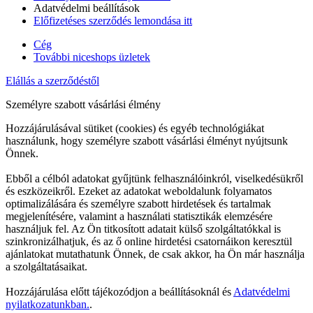
Adatvédelmi beállítások
Előfizetéses szerződés lemondása itt
Cég
További niceshops üzletek
Elállás a szerződéstől
Személyre szabott vásárlási élmény
Hozzájárulásával sütiket (cookies) és egyéb technológiákat
használunk, hogy személyre szabott vásárlási élményt nyújtsunk
Önnek.
Ebből a célból adatokat gyűjtünk felhasználóinkról, viselkedésükről
és eszközeikről. Ezeket az adatokat weboldalunk folyamatos
optimalizálására és személyre szabott hirdetések és tartalmak
megjelenítésére, valamint a használati statisztikák elemzésére
használjuk fel. Az Ön titkosított adatait külső szolgáltatókkal is
szinkronizálhatjuk, és az ő online hirdetési csatornáikon keresztül
ajánlatokat mutathatunk Önnek, de csak akkor, ha Ön már használja
a szolgáltatásaikat.
Hozzájárulása előtt tájékozódjon a beállításoknál és
Adatvédelmi
nyilatkozatunkban.
.