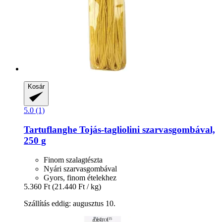
Kosár
5.0 (1)
Tartuflanghe
Tojás-​tagliolini szarvasgombával,
250 g
Finom szalagtészta
Nyári szarvasgombával
Gyors, finom ételekhez
5.360 Ft
(21.440 Ft / kg)
Szállítás eddig: augusztus 10.