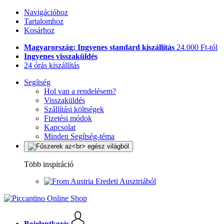
Navigációhoz
Tartalomhoz
Kosárhoz
Magyarország: Ingyenes standard kiszállítás
24.000 Ft-tól
Ingyenes visszaküldés
24 órás kiszállítás
Segítség
Hol van a rendelésem?
Visszaküldés
Szállítási költségek
Fizetési módok
Kapcsolat
Minden Segítség-téma
Több inspiráció
Eredeti Ausztriából
Bejelentkezés