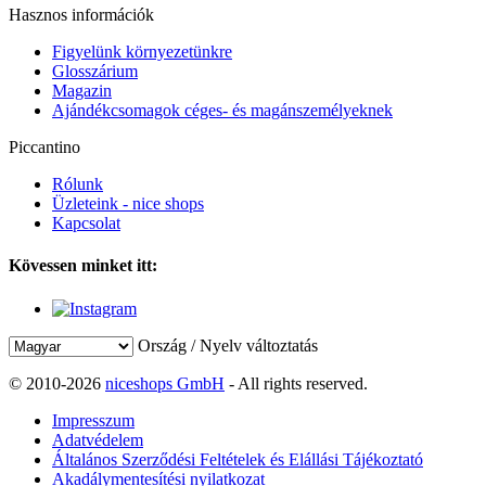
Hasznos információk
Figyelünk környezetünkre
Glosszárium
Magazin
Ajándékcsomagok céges- és magánszemélyeknek
Piccantino
Rólunk
Üzleteink - nice shops
Kapcsolat
Kövessen minket itt:
Ország / Nyelv változtatás
© 2010-2026
niceshops GmbH
- All rights reserved.
Impresszum
Adatvédelem
Általános Szerződési Feltételek és Elállási Tájékoztató
Akadálymentesítési nyilatkozat