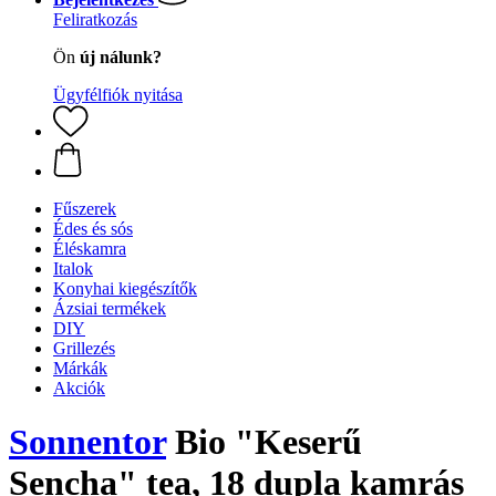
Feliratkozás
Ön
új nálunk?
Ügyfélfiók nyitása
Fűszerek
Édes és sós
Éléskamra
Italok
Konyhai kiegészítők
Ázsiai termékek
DIY
Grillezés
Márkák
Akciók
Sonnentor
Bio "Keserű
Sencha" tea, 18 dupla kamrás