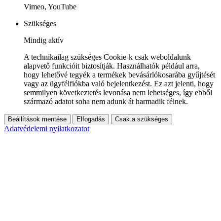
Vimeo, YouTube
Szükséges
Mindig aktív
A technikailag szükséges Cookie-k csak weboldalunk
alapvető funkcióit biztosítják. Használhatók például arra,
hogy lehetővé tegyék a termékek bevásárlókosarába gyűjtését
vagy az ügyfélfiókba való bejelentkezést. Ez azt jelenti, hogy
semmilyen következtetés levonása nem lehetséges, így ebből
származó adatot soha nem adunk át harmadik félnek.
Beállítások mentése
Elfogadás
Csak a szükséges
Adatvédelemi nyilatkozatot