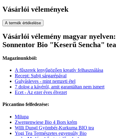
Vásárlói vélemények
A termék értékelése
Vásárlói vélemény magyar nyelven:
Sonnentor Bio "Keserű Sencha" tea
Magazinunkból:
A fűszerek lenyűgözően kreatív felhasználása
Recept: Subji sárgarépával
Gulyásleves - mint nemzeti étel
7 dolog a kávéról, amit garantáltan nem ismert
Ecet - Az ezer éves élvezet
Piccantino felfedezése:
Milupa
Zwergenwiese Bio 4 Bors krém
Willi Dungl Gyömbér-Kurkuma BIO tea
Yogi Tea Természetes egyensúly Bio