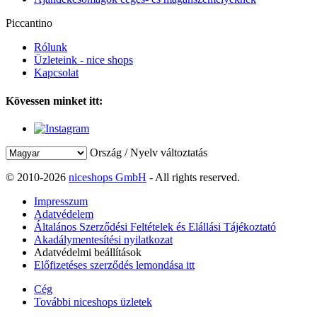
Piccantino
Rólunk
Üzleteink - nice shops
Kapcsolat
Kövessen minket itt:
Ország / Nyelv változtatás
© 2010-2026
niceshops GmbH
- All rights reserved.
Impresszum
Adatvédelem
Általános Szerződési Feltételek és Elállási Tájékoztató
Akadálymentesítési nyilatkozat
Adatvédelmi beállítások
Előfizetéses szerződés lemondása itt
Cég
További niceshops üzletek