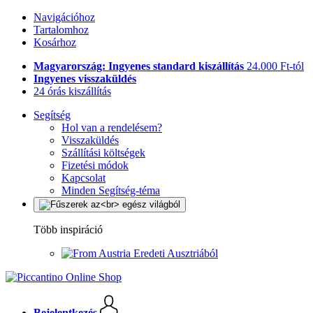
Navigációhoz
Tartalomhoz
Kosárhoz
Magyarország: Ingyenes standard kiszállítás
24.000 Ft-tól
Ingyenes visszaküldés
24 órás kiszállítás
Segítség
Hol van a rendelésem?
Visszaküldés
Szállítási költségek
Fizetési módok
Kapcsolat
Minden Segítség-téma
Több inspiráció
Eredeti Ausztriából
Bejelentkezés