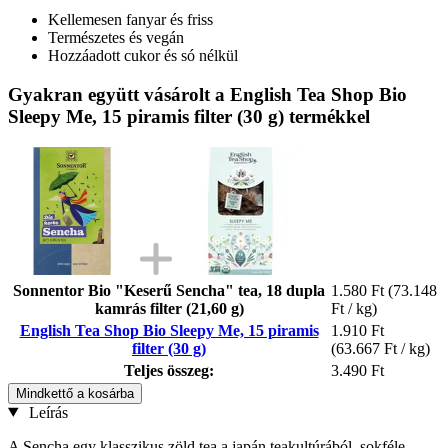
Kellemesen fanyar és friss
Természetes és vegán
Hozzáadott cukor és só nélkül
Gyakran együtt vásárolt a English Tea Shop Bio
Sleepy Me, 15 piramis filter (30 g) termékkel
Sonnentor Bio "Keserű Sencha" tea, 18 dupla
1.580 Ft
(73.148
kamrás filter (21,60 g)
Ft / kg)
English Tea Shop Bio Sleepy Me, 15 piramis
1.910 Ft
filter (30 g)
(63.667 Ft / kg)
Teljes összeg:
3.490 Ft
Mindkettő a kosárba
Leírás
A Sencha egy klasszikus zöld tea a japán teakultúrából, sokféle