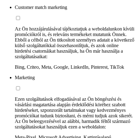
Customer match marketing
Az Ön hozzájárulásával tájékoztatjuk a weboldalunkon kívüli
promóciókról is, és releváns termékeket mutatunk Önnek.
Ebből a célból az Ön titkosított személyes adatait a következő
külső szolgáltatókkal összehasonlítjuk, és azok online
hirdetési csatornáikat használjuk, ha Ön már használja a
szolgáltatásaikat:
Bing, Criteo, Meta, Google, LinkedIn, Pinterest, TikTok
Marketing
Ezen szolgáltatások elfogadásával az Ön böngészési és
vásárlási magatartása alapján érdeklődési köréhez szabott
hirdetéseket, szponzorált tartalmakat vagy kedvezményes
promóciókat tudunk biztosítani, és mérni tudjuk azok sikerét.
Az Ön beleegyezésével az alábbi, harmadik féltől származó
szolgáltatásokat használjuk ezen a weboldalon:
Meta-Pixel, Microsoft Advertising, Kattintásalapú