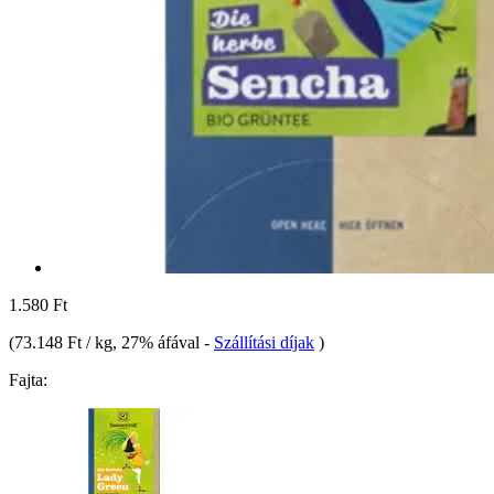
1.580 Ft
(
73.148 Ft / kg
, 27% áfával
-
Szállítási díjak
)
Fajta: