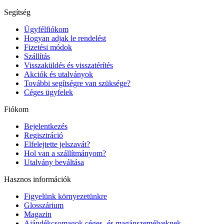
Segítség
Ügyfélfiókom
Hogyan adjak le rendelést
Fizetési módok
Szállítás
Visszaküldés és visszatérítés
Akciók és utalványok
További segítségre van szüksége?
Céges ügyfelek
Fiókom
Bejelentkezés
Regisztráció
Elfelejtette jelszavát?
Hol van a szállítmányom?
Utalvány beváltása
Hasznos információk
Figyelünk környezetünkre
Glosszárium
Magazin
Ajándékcsomagok céges- és magánszemélyeknek