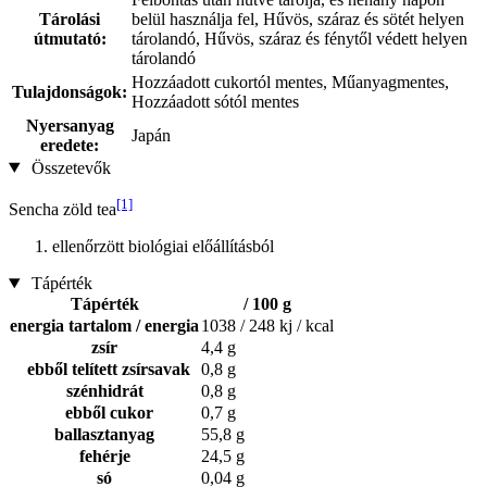
Tárolási
belül használja fel, Hűvös, száraz és sötét helyen
útmutató:
tárolandó, Hűvös, száraz és fénytől védett helyen
tárolandó
Hozzáadott cukortól mentes, Műanyagmentes,
Tulajdonságok:
Hozzáadott sótól mentes
Nyersanyag
Japán
eredete:
Összetevők
[1]
Sencha zöld tea
ellenőrzött biológiai előállításból
Tápérték
Tápérték
/ 100 g
energia tartalom / energia
1038 / 248 kj / kcal
zsír
4,4 g
ebből telített zsírsavak
0,8 g
szénhidrát
0,8 g
ebből cukor
0,7 g
ballasztanyag
55,8 g
fehérje
24,5 g
só
0,04 g