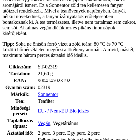
aromájáról ismert. Ez a Sonnentor zöld tea kellemesen fanyar
utóízzel rendelkezik. Mivel a teanövények napfényben, árnyék
nélkül növekednek, a fanyar ízárnyalatok erőteljesebben
bontakoznak ki. A tea természetes, illetve nem tartalmaz sem cukrot,
sem sót. Alkalmas vegán diétákhoz és pikáns finomságok
kísérőjeként.
Tipp:
Soha ne öntsön forró vizet a zöld teára: 80 °C és 70 °C
közötti hőmérsékleten megőrzi a törékeny aromáit. A rövid, másfél,
maximum három perces áztatási idő ideális.
Cikkszám:
ST-02319
Tartalom:
21,60 g
EAN:
9004145023192
Gyártói szám:
02319
Márkák:
Sonnentor
Tea:
Teafilter
Minőségi
EU- / Nem-EU Bio jelzés
pecsét:
Táplálkozás
Vegán
, Vegetáriánus
típusa:
Áztatási idő:
2 perc, 3 perc, Egy perc, 2 perc
Felbontás után hűtve tárolja, és néhány napon