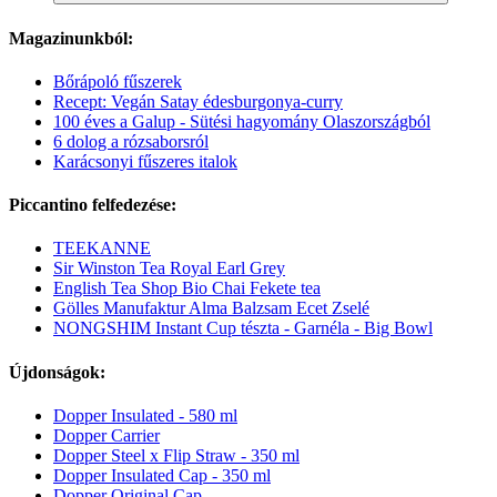
Magazinunkból:
Bőrápoló fűszerek
Recept: Vegán Satay édesburgonya-curry
100 éves a Galup - Sütési hagyomány Olaszországból
6 dolog a rózsaborsról
Karácsonyi fűszeres italok
Piccantino felfedezése:
TEEKANNE
Sir Winston Tea Royal Earl Grey
English Tea Shop Bio Chai Fekete tea
Gölles Manufaktur Alma Balzsam Ecet Zselé
NONGSHIM Instant Cup tészta - Garnéla - Big Bowl
Újdonságok:
Dopper Insulated - 580 ml
Dopper Carrier
Dopper Steel x Flip Straw - 350 ml
Dopper Insulated Cap - 350 ml
Dopper Original Cap