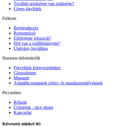
További segítségre van szüksége?
Céges ügyfelek
Fiókom
Bejelentkezés
Regisztráció
Elfelejtette jelszavát?
Hol van a szállítmányom?
Utalvány beváltása
Hasznos információk
Figyelünk környezetünkre
Glosszárium
Magazin
Ajándékcsomagok céges- és magánszemélyeknek
Piccantino
Rólunk
Üzleteink - nice shops
Kapcsolat
Kövessen minket itt: