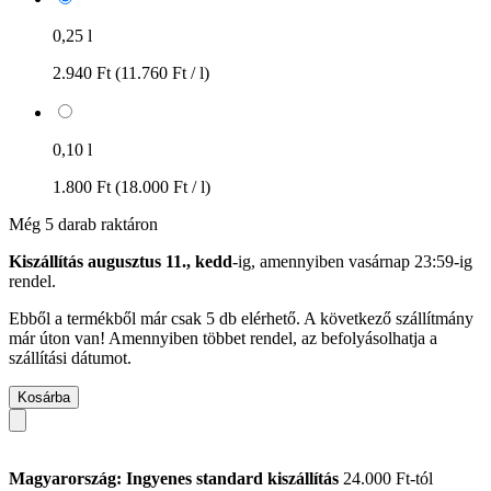
0,25 l
2.940 Ft
(11.760 Ft / l)
0,10 l
1.800 Ft
(18.000 Ft / l)
Még 5 darab raktáron
Kiszállítás augusztus 11., kedd
-ig, amennyiben
vasárnap 23:59-ig
rendel.
Ebből a termékből már csak 5 db elérhető. A következő szállítmány
már úton van! Amennyiben többet rendel, az befolyásolhatja a
szállítási dátumot.
Kosárba
Magyarország: Ingyenes standard kiszállítás
24.000 Ft-tól