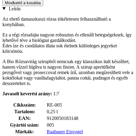
Mindkettő a kosárba
Leírás
Az ehető damaszkuszi rózsa tökéletesen felhasználható a
konyhában.
Ez a régi rózsafajta nagyon robusztus és ellenáll betegségeknek, így
lehetővé téve a biológiai gazdálkodást.
Édes íze és csodálatos illata sok ételnek különleges jegyeket
kölcsönöu.
A Bio Rózsavirág szirupból nemcsak egy klasszikus italt készíthet,
hanem vízzel hígítva is nagyon finom. A szirup aperitifként
pezsgővel vagy proseccoval remek ízű, azonban megízesítheti vele a
koktélokat vagy vaníliafagylaltot, panna cottát, pudingot és egyéb
desszerteket is.
Javasolt keverési arány:
1:7
Cikkszám:
RE-005
Tartalom:
0,25 l
EAN:
9120050183148
Gyártói szám:
005
Márkák:
Raabauer Eisvogel