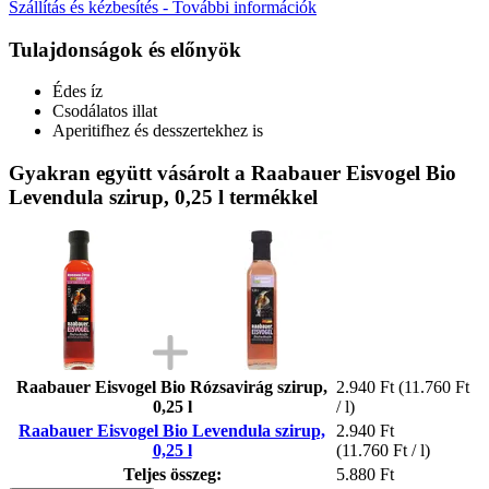
Szállítás és kézbesítés - További információk
Tulajdonságok és előnyök
Édes íz
Csodálatos illat
Aperitifhez és desszertekhez is
Gyakran együtt vásárolt a Raabauer Eisvogel Bio
Levendula szirup, 0,25 l termékkel
Raabauer Eisvogel Bio Rózsavirág szirup,
2.940 Ft
(11.760 Ft
0,25 l
/ l)
Raabauer Eisvogel Bio Levendula szirup,
2.940 Ft
0,25 l
(11.760 Ft / l)
Teljes összeg:
5.880 Ft