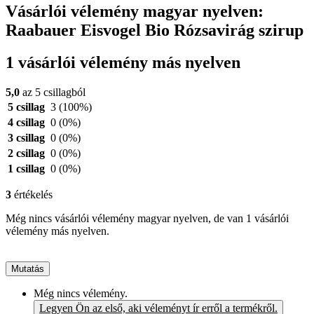
Vásárlói vélemény magyar nyelven:
Raabauer Eisvogel Bio Rózsavirág szirup
1 vásárlói vélemény más nyelven
5,0
az 5 csillagból
5 csillag
3
(100%)
4 csillag
0
(0%)
3 csillag
0
(0%)
2 csillag
0
(0%)
1 csillag
0
(0%)
3
értékelés
Még nincs vásárlói vélemény magyar nyelven, de van 1 vásárlói
vélemény más nyelven.
Mutatás
Még nincs vélemény.
Legyen Ön az első, aki véleményt ír erről a termékről.