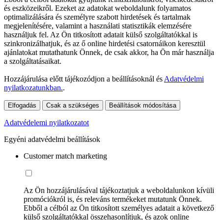
és eszközeikről. Ezeket az adatokat weboldalunk folyamatos
optimalizálására és személyre szabott hirdetések és tartalmak
megjelenítésére, valamint a használati statisztikák elemzésére
használjuk fel. Az Ön titkosított adatait külső szolgáltatókkal is
szinkronizálhatjuk, és az ő online hirdetési csatornáikon keresztül
ajánlatokat mutathatunk Önnek, de csak akkor, ha Ön már használja
a szolgáltatásaikat.
Hozzájárulása előtt tájékozódjon a beállításoknál és
Adatvédelmi
nyilatkozatunkban.
.
Elfogadás
Csak a szükséges
Beállítások módosítása
Adatvédelemi nyilatkozatot
Egyéni adatvédelmi beállítások
Customer match marketing
Az Ön hozzájárulásával tájékoztatjuk a weboldalunkon kívüli
promóciókról is, és releváns termékeket mutatunk Önnek.
Ebből a célból az Ön titkosított személyes adatait a következő
külső szolgáltatókkal összehasonlítjuk, és azok online