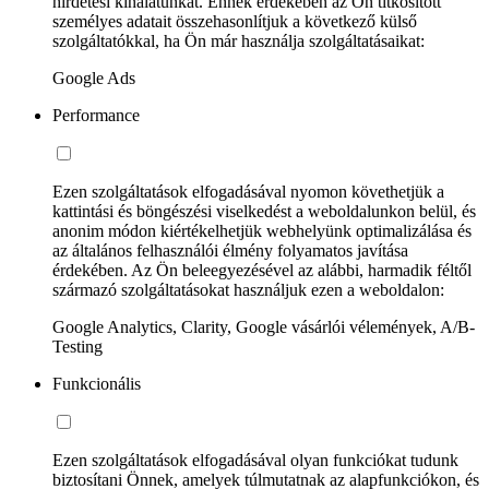
hirdetési kínálatunkat. Ennek érdekében az Ön titkosított
személyes adatait összehasonlítjuk a következő külső
szolgáltatókkal, ha Ön már használja szolgáltatásaikat:
Google Ads
Performance
Ezen szolgáltatások elfogadásával nyomon követhetjük a
kattintási és böngészési viselkedést a weboldalunkon belül, és
anonim módon kiértékelhetjük webhelyünk optimalizálása és
az általános felhasználói élmény folyamatos javítása
érdekében. Az Ön beleegyezésével az alábbi, harmadik féltől
származó szolgáltatásokat használjuk ezen a weboldalon:
Google Analytics, Clarity, Google vásárlói vélemények, A/B-
Testing
Funkcionális
Ezen szolgáltatások elfogadásával olyan funkciókat tudunk
biztosítani Önnek, amelyek túlmutatnak az alapfunkciókon, és