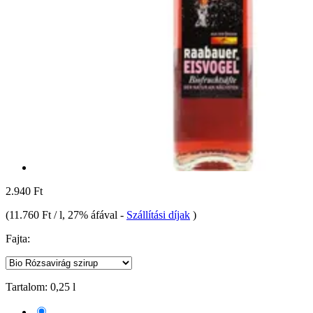
2.940 Ft
(
11.760 Ft / l
, 27% áfával
-
Szállítási díjak
)
Fajta:
Tartalom:
0,25 l