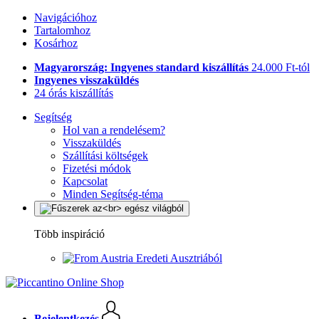
Navigációhoz
Tartalomhoz
Kosárhoz
Magyarország: Ingyenes standard kiszállítás
24.000 Ft-tól
Ingyenes visszaküldés
24 órás kiszállítás
Segítség
Hol van a rendelésem?
Visszaküldés
Szállítási költségek
Fizetési módok
Kapcsolat
Minden Segítség-téma
Több inspiráció
Eredeti Ausztriából
Bejelentkezés