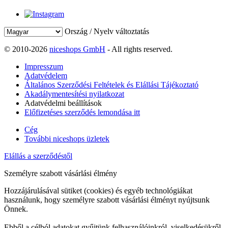
Ország / Nyelv változtatás
© 2010-2026
niceshops GmbH
- All rights reserved.
Impresszum
Adatvédelem
Általános Szerződési Feltételek és Elállási Tájékoztató
Akadálymentesítési nyilatkozat
Adatvédelmi beállítások
Előfizetéses szerződés lemondása itt
Cég
További niceshops üzletek
Elállás a szerződéstől
Személyre szabott vásárlási élmény
Hozzájárulásával sütiket (cookies) és egyéb technológiákat
használunk, hogy személyre szabott vásárlási élményt nyújtsunk
Önnek.
Ebből a célból adatokat gyűjtünk felhasználóinkról, viselkedésükről