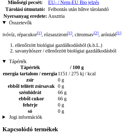
Minőségi pecsét:
EU- / Nem-EU Bio jelzés
Tárolási útmutató:
Felbontás után hűtve tárolandó
Nyersanyag eredete:
Ausztria
Összetevők
[1]
[1]
[2]
[1]
ivóvíz, répacukor
, rózsaszirom
, citromsav
, arónialé
ellenőrzött biológiai gazdálkodásból (k.b.L.)
savanyítószer / ellenőrzött biológiai gazdálkodásból
Tápérték
Tápérték
/ 100 g
energia tartalom / energia
1151 / 275 kj / kcal
zsír
0 g
ebből telített zsírsavak
0 g
szénhidrát
66 g
ebből cukor
66 g
fehérje
0 g
só
0 g
Jogi információk
Kapcsolódó termékek