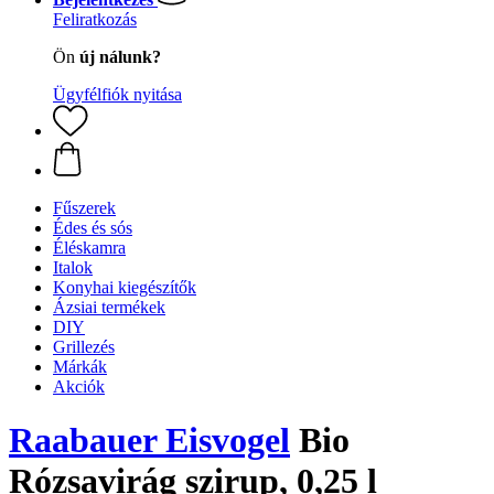
Feliratkozás
Ön
új nálunk?
Ügyfélfiók nyitása
Fűszerek
Édes és sós
Éléskamra
Italok
Konyhai kiegészítők
Ázsiai termékek
DIY
Grillezés
Márkák
Akciók
Raabauer Eisvogel
Bio
Rózsavirág szirup, 0,25 l