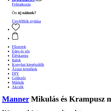
Feliratkozás
Ön
új nálunk?
Ügyfélfiók nyitása
Fűszerek
Édes és sós
Éléskamra
Italok
Konyhai kiegészítők
Ázsiai termékek
DIY
Grillezés
Márkák
Akciók
Manner
Mikulás és Krampusz mi