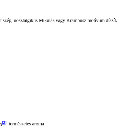
 szép, nosztalgikus Mikulás vagy Krampusz motívum díszít.
[2]
n
, természetes aroma