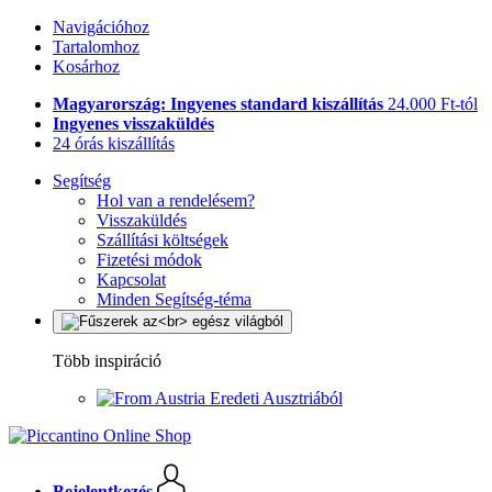
Navigációhoz
Tartalomhoz
Kosárhoz
Magyarország: Ingyenes standard kiszállítás
24.000 Ft-tól
Ingyenes visszaküldés
24 órás kiszállítás
Segítség
Hol van a rendelésem?
Visszaküldés
Szállítási költségek
Fizetési módok
Kapcsolat
Minden Segítség-téma
Több inspiráció
Eredeti Ausztriából
Bejelentkezés