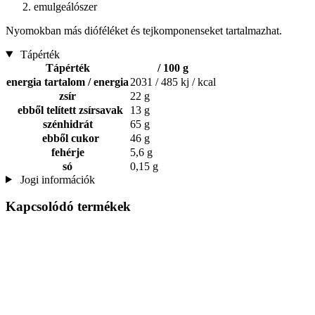
emulgeálószer
Nyomokban más dióféléket és tejkomponenseket tartalmazhat.
Tápérték
Tápérték
/ 100 g
energia tartalom / energia
2031 / 485 kj / kcal
zsír
22 g
ebből telített zsírsavak
13 g
szénhidrát
65 g
ebből cukor
46 g
fehérje
5,6 g
só
0,15 g
Jogi információk
Kapcsolódó termékek