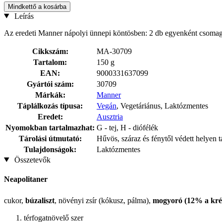
Mindkettő a kosárba
Leírás
Az eredeti Manner nápolyi ünnepi köntösben: 2 db egyenként csomag
Cikkszám:
MA-30709
Tartalom:
150 g
EAN:
9000331637099
Gyártói szám:
30709
Márkák:
Manner
Táplálkozás típusa:
Vegán
, Vegetáriánus, Laktózmentes
Eredet:
Ausztria
Nyomokban tartalmazhat:
G - tej, H - diófélék
Tárolási útmutató:
Hűvös, száraz és fénytől védett helyen 
Tulajdonságok:
Laktózmentes
Összetevők
Neapolitaner
cukor,
búzaliszt
, növényi zsír (kókusz, pálma),
mogyoró (12% a kr
térfogatnövelő szer