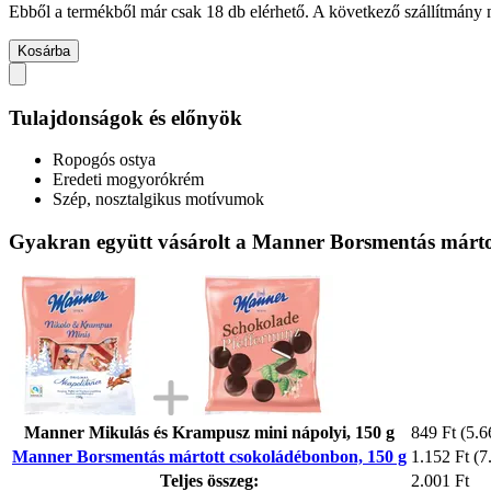
Ebből a termékből már csak 18 db elérhető. A következő szállítmány m
Kosárba
Tulajdonságok és előnyök
Ropogós ostya
Eredeti mogyorókrém
Szép, nosztalgikus motívumok
Gyakran együtt vásárolt a Manner Borsmentás márto
Manner Mikulás és Krampusz mini nápolyi, 150 g
849 Ft
(5.6
Manner Borsmentás mártott csokoládébonbon, 150 g
1.152 Ft
(7
Teljes összeg:
2.001 Ft