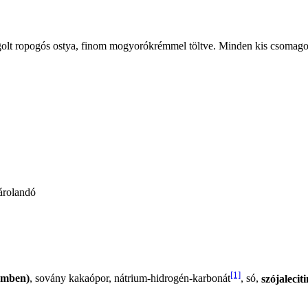
olt ropogós ostya, finom mogyorókrémmel töltve. Minden kis csomagot
tárolandó
[1]
émben)
, sovány kakaópor, nátrium-hidrogén-karbonát
, só,
szójaleciti