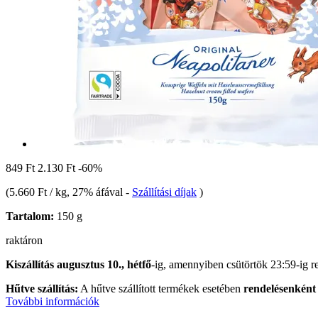
849 Ft
2.130 Ft
-60%
(
5.660 Ft / kg
, 27% áfával
-
Szállítási díjak
)
Tartalom:
150 g
raktáron
Kiszállítás augusztus 10., hétfő
-ig, amennyiben
csütörtök 23:59-ig
re
Hűtve szállítás:
A hűtve szállított termékek esetében
rendelésenként 
További információk