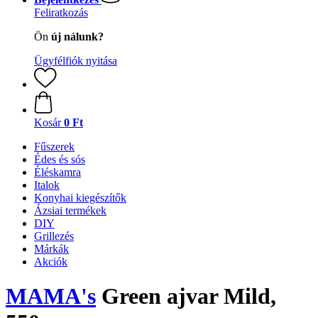
Feliratkozás
Ön
új nálunk?
Ügyfélfiók nyitása
Kosár
0 Ft
Fűszerek
Édes és sós
Éléskamra
Italok
Konyhai kiegészítők
Ázsiai termékek
DIY
Grillezés
Márkák
Akciók
MAMA's
Green ajvar Mild,