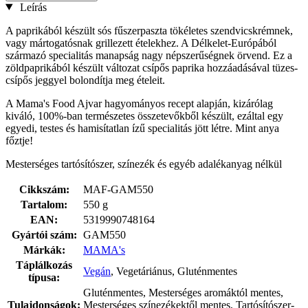
Leírás
A paprikából készült sós fűszerpaszta tökéletes szendvicskrémnek,
vagy mártogatósnak grillezett ételekhez. A Délkelet-Európából
származó specialitás manapság nagy népszerűségnek örvend. Ez a
zöldpaprikából készült változat csípős paprika hozzáadásával tüzes-
csípős jeggyel bolondítja meg ételeit.
A Mama's Food Ajvar hagyományos recept alapján, kizárólag
kiváló, 100%-ban természetes összetevőkből készült, ezáltal egy
egyedi, testes és hamisítatlan ízű specialitás jött létre. Mint anya
főztje!
Mesterséges tartósítószer, színezék és egyéb adalékanyag nélkül
Cikkszám:
MAF-GAM550
Tartalom:
550 g
EAN:
5319990748164
Gyártói szám:
GAM550
Márkák:
MAMA's
Táplálkozás
Vegán
, Vegetáriánus, Gluténmentes
típusa:
Gluténmentes, Mesterséges aromáktól mentes,
Tulajdonságok:
Mesterséges színezékektől mentes, Tartósítószer-