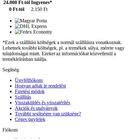
24.000 Ft-tól
Ingyenes*
0 Ft-tól
2.150 Ft
*Ezek a szállítási költségek a normál szállításra vonatkoznak.
Lehetnek további költségek, pl. a termékek súlya, mérete vagy
tulajdonságai miatt. Ezeket az információkat közvetlenül a
termékleírásban találja.
Segítség
Ügyfélfiókom
Hogyan adjak le rendelést
Fizetési módok
Szállítás
Visszaküldés és visszatérítés
Akciók és utalványok
További segítségre van szüksége?
Céges ügyfelek
Fiókom