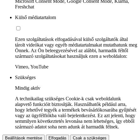
Microsoft Consent Mode, Google Consent Mode, Klarna,
Freshchat
Külső médiatartalom
Ezen szolgáltatások elfogadásával külső szolgáltatók által
tárolt videókat vagy egyéb médiatartalmakat mutathatunk meg
Önnek. Az Ön beleegyezésével az alábbi, harmadik féltől
származó szolgáltatásokat használjuk ezen a weboldalon:
Vimeo, YouTube
Szükséges
Mindig aktív
A technikailag szükséges Cookie-k csak weboldalunk
alapvető funkcióit biztosítják. Használhatók például arra,
hogy lehetővé tegyék a termékek bevásárlókosarába gyűjtését
vagy az ügyfélfiókba való bejelentkezést. Ez azt jelenti, hogy
semmilyen következtetés levonása nem lehetséges, így ebből
származó adatot soha nem adunk át harmadik félnek.
Beállítások mentése
Elfogadás
Csak a szükséges