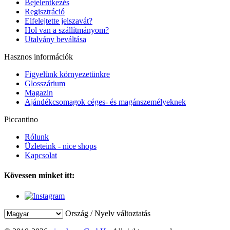
Bejelentkezés
Regisztráció
Elfelejtette jelszavát?
Hol van a szállítmányom?
Utalvány beváltása
Hasznos információk
Figyelünk környezetünkre
Glosszárium
Magazin
Ajándékcsomagok céges- és magánszemélyeknek
Piccantino
Rólunk
Üzleteink - nice shops
Kapcsolat
Kövessen minket itt:
Ország / Nyelv változtatás