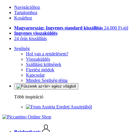
Navigációhoz
Tartalomhoz
Kosárhoz
Magyarország: Ingyenes standard kiszállítás
24.000 Ft-tól
Ingyenes visszaküldés
24 órás kiszállítás
Segítség
Hol van a rendelésem?
Visszaküldés
Szállítási költségek
Fizetési módok
Kapcsolat
Minden Segítség-téma
Több inspiráció
Eredeti Ausztriából
Bejelentkezés