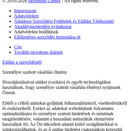
© 2010-2026
niceshops GmbH
- All rights reserved.
Impresszum
Adatvédelem
Általános Szerződési Feltételek és Elállási Tájékoztató
Akadálymentesítési nyilatkozat
Adatvédelmi beállítások
Előfizetéses szerződés lemondása itt
Cég
További niceshops üzletek
Elállás a szerződéstől
Személyre szabott vásárlási élmény
Hozzájárulásával sütiket (cookies) és egyéb technológiákat
használunk, hogy személyre szabott vásárlási élményt nyújtsunk
Önnek.
Ebből a célból adatokat gyűjtünk felhasználóinkról, viselkedésükről
és eszközeikről. Ezeket az adatokat weboldalunk folyamatos
optimalizálására és személyre szabott hirdetések és tartalmak
megjelenítésére, valamint a használati statisztikák elemzésére
használjuk fel. Az Ön titkosított adatait külső szolgáltatókkal is
szinkronizálhatjuk, és az ő online hirdetési csatornáikon keresztül