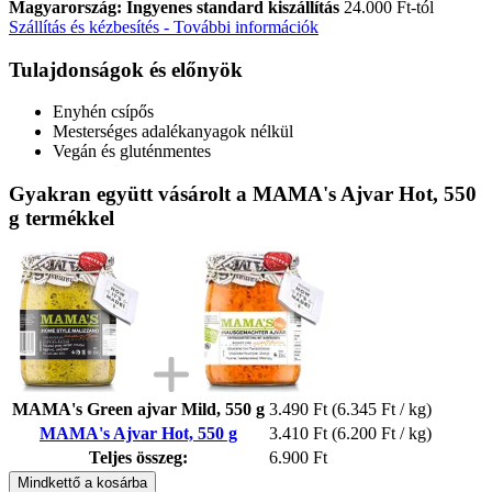
Magyarország: Ingyenes standard kiszállítás
24.000 Ft-tól
Szállítás és kézbesítés - További információk
Tulajdonságok és előnyök
Enyhén csípős
Mesterséges adalékanyagok nélkül
Vegán és gluténmentes
Gyakran együtt vásárolt a MAMA's Ajvar Hot, 550
g termékkel
MAMA's Green ajvar Mild, 550 g
3.490 Ft
(6.345 Ft / kg)
MAMA's Ajvar Hot, 550 g
3.410 Ft
(6.200 Ft / kg)
Teljes összeg:
6.900 Ft
Mindkettő a kosárba