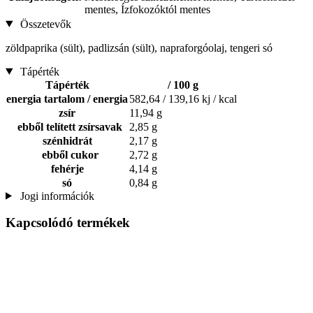
mentes, Ízfokozóktól mentes
Összetevők
zöldpaprika (sült), padlizsán (sült), napraforgóolaj, tengeri só
Tápérték
Tápérték
/ 100 g
energia tartalom / energia
582,64 / 139,16 kj / kcal
zsír
11,94 g
ebből telített zsírsavak
2,85 g
szénhidrát
2,17 g
ebből cukor
2,72 g
fehérje
4,14 g
só
0,84 g
Jogi információk
Kapcsolódó termékek