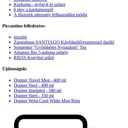
Kurkuma - gyógyít és színez
6 tény a kardamomról
A fűszerek alternatív felhasználási módja
Piccantino felfedezése:
guzzini
Zassenhaus SANTIAGO Kávédaráló/eszpresszó daráló
Sonnentor "Gyömbéres Nyugalom" Tea
Alnatura Bio 5-gabona pehely
RIESS Konyhai szűrő
Újdonságok:
Dopper Travel Mug - 400 ml
Dopper Steel - 490 ml
Dopper Insulated - 580 ml
Dopper Steel - 350 ml
Dopper Wrist Cord White Mug Ring