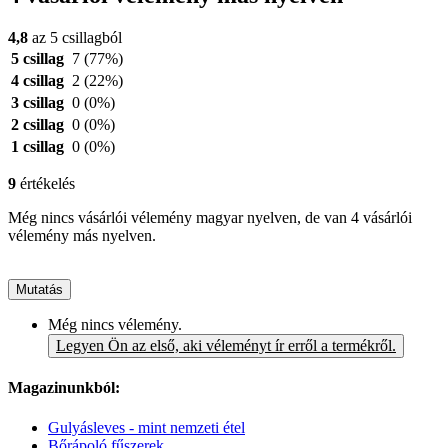
4,8
az 5 csillagból
5 csillag
7
(77%)
4 csillag
2
(22%)
3 csillag
0
(0%)
2 csillag
0
(0%)
1 csillag
0
(0%)
9
értékelés
Még nincs vásárlói vélemény magyar nyelven, de van 4 vásárlói
vélemény más nyelven.
Mutatás
Még nincs vélemény.
Legyen Ön az első, aki véleményt ír erről a termékről.
Magazinunkból:
Gulyásleves - mint nemzeti étel
Bőrápoló fűszerek