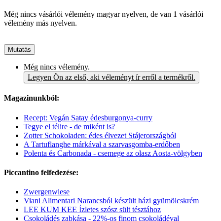
Még nincs vásárlói vélemény magyar nyelven, de van 1 vásárlói
vélemény más nyelven.
Mutatás
Még nincs vélemény.
Legyen Ön az első, aki véleményt ír erről a termékről.
Magazinunkból:
Recept: Vegán Satay édesburgonya-curry
Tegye el télire - de miként is?
Zotter Schokoladen: édes élvezet Stájerországból
A Tartuflanghe márkával a szarvasgomba-erdőben
Polenta és Carbonada - csemege az olasz Aosta-völgyben
Piccantino felfedezése:
Zwergenwiese
Viani Alimentari Narancsból készült házi gyümölcskrém
LEE KUM KEE Ízletes szósz sült tésztához
Csokoládés zabkása - 22%-os finom csokoládéval