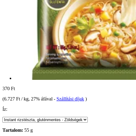
370 Ft
(
6.727 Ft / kg
, 27% áfával
-
Szállítási díjak
)
Íz:
Tartalom:
55 g