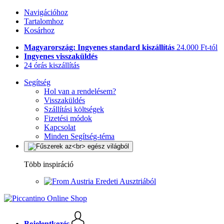
Navigációhoz
Tartalomhoz
Kosárhoz
Magyarország: Ingyenes standard kiszállítás
24.000 Ft-tól
Ingyenes visszaküldés
24 órás kiszállítás
Segítség
Hol van a rendelésem?
Visszaküldés
Szállítási költségek
Fizetési módok
Kapcsolat
Minden Segítség-téma
Több inspiráció
Eredeti Ausztriából
Bejelentkezés