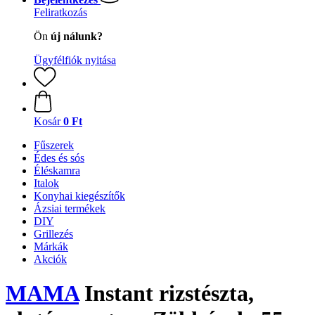
Feliratkozás
Ön
új nálunk?
Ügyfélfiók nyitása
Kosár
0 Ft
Fűszerek
Édes és sós
Éléskamra
Italok
Konyhai kiegészítők
Ázsiai termékek
DIY
Grillezés
Márkák
Akciók
MAMA
Instant rizstészta,