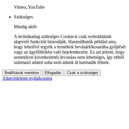
Vimeo, YouTube
Szükséges
Mindig aktív
A technikailag szükséges Cookie-k csak weboldalunk
alapvető funkcióit biztosítják. Használhatók például arra,
hogy lehetővé tegyék a termékek bevásárlókosarába gyűjtését
vagy az ügyfélfiókba való bejelentkezést. Ez azt jelenti, hogy
semmilyen következtetés levonása nem lehetséges, így ebből
származó adatot soha nem adunk át harmadik félnek.
Beállítások mentése
Elfogadás
Csak a szükséges
Adatvédelemi nyilatkozatot