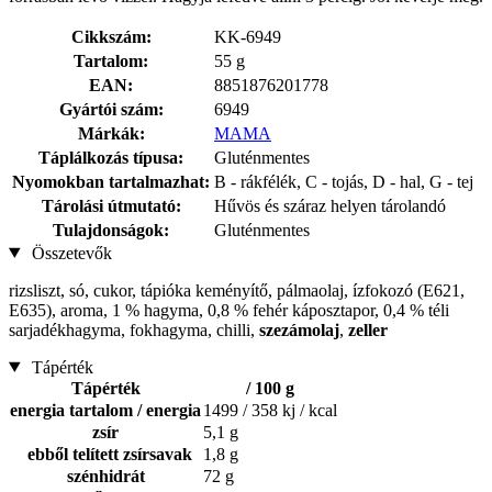
Cikkszám:
KK-6949
Tartalom:
55 g
EAN:
8851876201778
Gyártói szám:
6949
Márkák:
MAMA
Táplálkozás típusa:
Gluténmentes
Nyomokban tartalmazhat:
B - rákfélék, C - tojás, D - hal, G - tej
Tárolási útmutató:
Hűvös és száraz helyen tárolandó
Tulajdonságok:
Gluténmentes
Összetevők
rizsliszt, só, cukor, tápióka keményítő, pálmaolaj, ízfokozó (E621,
E635), aroma, 1 % hagyma, 0,8 % fehér káposztapor, 0,4 % téli
sarjadékhagyma, fokhagyma, chilli,
szezámolaj
,
zeller
Tápérték
Tápérték
/ 100 g
energia tartalom / energia
1499 / 358 kj / kcal
zsír
5,1 g
ebből telített zsírsavak
1,8 g
szénhidrát
72 g