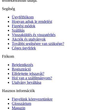
termékleírásban találja.
Segítség
Ügyfélfiókom
Hogyan adjak le rendelést
Fizetési módok
Szállítás
Visszaküldés és visszatérítés
Akciók és utalványok
További segítségre van szüksége?
Céges ügyfelek
Fiókom
Bejelentkezés
Regisztráció
Elfelejtette jelszavát?
Hol van a szállítmányom?
Utalvány beváltása
Hasznos információk
Figyelünk környezetünkre
Glosszárium
Magazin