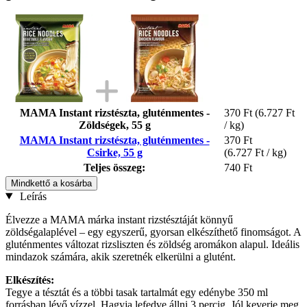
MAMA Instant rizstészta, gluténmentes -
370 Ft
(6.727 Ft
Zöldségek, 55 g
/ kg)
MAMA Instant rizstészta, gluténmentes -
370 Ft
Csirke, 55 g
(6.727 Ft / kg)
Teljes összeg:
740 Ft
Mindkettő a kosárba
Leírás
Élvezze a MAMA márka instant rizstésztáját könnyű
zöldségalaplével – egy egyszerű, gyorsan elkészíthető finomságot. A
gluténmentes változat rizsliszten és zöldség aromákon alapul. Ideális
mindazok számára, akik szeretnék elkerülni a glutént.
Elkészítés:
Tegye a tésztát és a többi tasak tartalmát egy edénybe 350 ml
forrásban lévő vízzel. Hagyja lefedve állni 3 percig. Jól keverje meg.