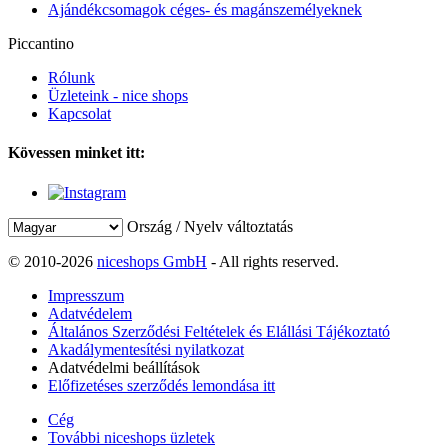
Ajándékcsomagok céges- és magánszemélyeknek
Piccantino
Rólunk
Üzleteink - nice shops
Kapcsolat
Kövessen minket itt:
Ország / Nyelv változtatás
© 2010-2026
niceshops GmbH
- All rights reserved.
Impresszum
Adatvédelem
Általános Szerződési Feltételek és Elállási Tájékoztató
Akadálymentesítési nyilatkozat
Adatvédelmi beállítások
Előfizetéses szerződés lemondása itt
Cég
További niceshops üzletek