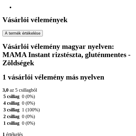
Vásárlói vélemények
A termék értékelése
Vásárlói vélemény magyar nyelven:
MAMA Instant rizstészta, gluténmentes -
Zöldségek
1 vásárlói vélemény más nyelven
3,0
az 5 csillagból
5 csillag
0
(0%)
4 csillag
0
(0%)
3 csillag
1
(100%)
2 csillag
0
(0%)
1 csillag
0
(0%)
1
értékelés