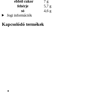
ebből cukor
7 g
fehérje
5,7 g
só
4,6 g
Jogi információk
Kapcsolódó termékek