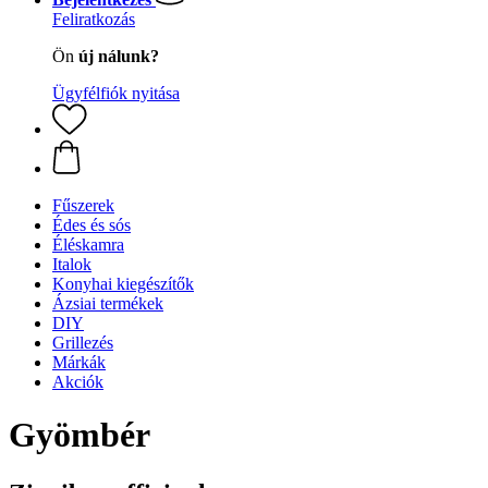
Feliratkozás
Ön
új nálunk?
Ügyfélfiók nyitása
Fűszerek
Édes és sós
Éléskamra
Italok
Konyhai kiegészítők
Ázsiai termékek
DIY
Grillezés
Márkák
Akciók
Gyömbér