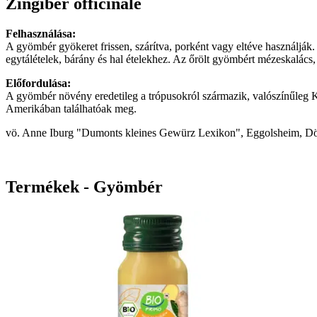
Zingiber officinale
Felhasználása:
A gyömbér gyökeret frissen, szárítva, porként vagy eltéve használják.
egytálételek, bárány és hal ételekhez. Az őrölt gyömbért mézeskalács, 
Előfordulása:
A gyömbér növény eredetileg a trópusokról származik, valószínűleg 
Amerikában találhatóak meg.
vö. Anne Iburg "Dumonts kleines Gewürz Lexikon", Eggolsheim, D
Termékek - Gyömbér