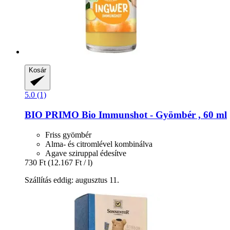
Kosár
5.0 (1)
BIO PRIMO
Bio Immunshot -​ Gyömbér , 60 ml
Friss gyömbér
Alma- és citromlével kombinálva
Agave sziruppal édesítve
730 Ft
(12.167 Ft / l)
Szállítás eddig: augusztus 11.