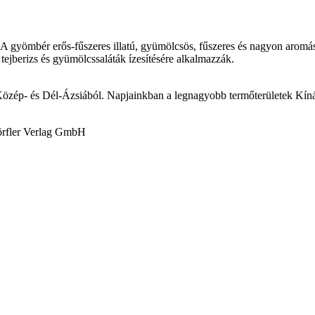
 A gyömbér erős-fűszeres illatú, gyümölcsös, fűszeres és nagyon aromás 
tejberizs és gyümölcssaláták ízesítésére alkalmazzák.
Közép- és Dél-Ázsiából. Napjainkban a legnagyobb termőterületek Kíná
örfler Verlag GmbH