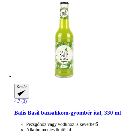
Kosár
4.7 (3)
Balis
Basil bazsalikom-​gyömbér ital, 330 ml
Pezsgőhöz vagy vodkhoz is keverhető
Alkoholmentes üdítőital