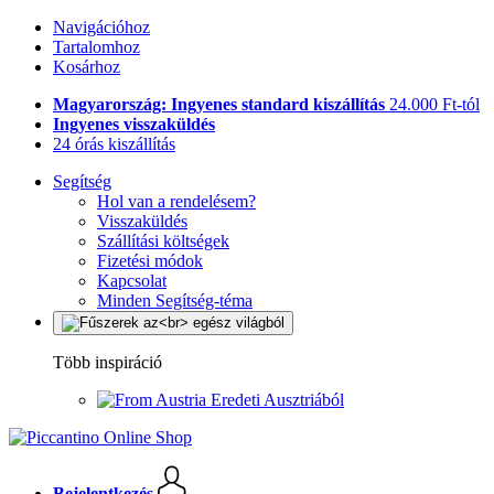
Navigációhoz
Tartalomhoz
Kosárhoz
Magyarország: Ingyenes standard kiszállítás
24.000 Ft-tól
Ingyenes visszaküldés
24 órás kiszállítás
Segítség
Hol van a rendelésem?
Visszaküldés
Szállítási költségek
Fizetési módok
Kapcsolat
Minden Segítség-téma
Több inspiráció
Eredeti Ausztriából
Bejelentkezés