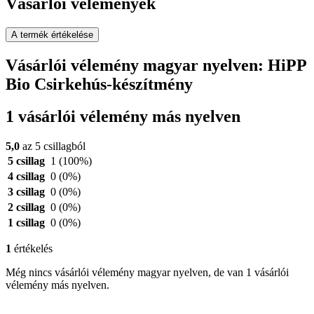
Vásárlói vélemények
A termék értékelése
Vásárlói vélemény magyar nyelven: HiPP
Bio Csirkehús-készítmény
1 vásárlói vélemény más nyelven
5,0
az 5 csillagból
5 csillag
1
(100%)
4 csillag
0
(0%)
3 csillag
0
(0%)
2 csillag
0
(0%)
1 csillag
0
(0%)
1
értékelés
Még nincs vásárlói vélemény magyar nyelven, de van 1 vásárlói
vélemény más nyelven.