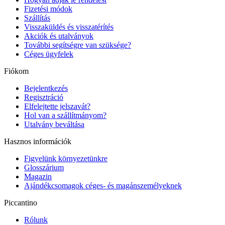
Fizetési módok
Szállítás
Visszaküldés és visszatérítés
Akciók és utalványok
További segítségre van szüksége?
Céges ügyfelek
Fiókom
Bejelentkezés
Regisztráció
Elfelejtette jelszavát?
Hol van a szállítmányom?
Utalvány beváltása
Hasznos információk
Figyelünk környezetünkre
Glosszárium
Magazin
Ajándékcsomagok céges- és magánszemélyeknek
Piccantino
Rólunk