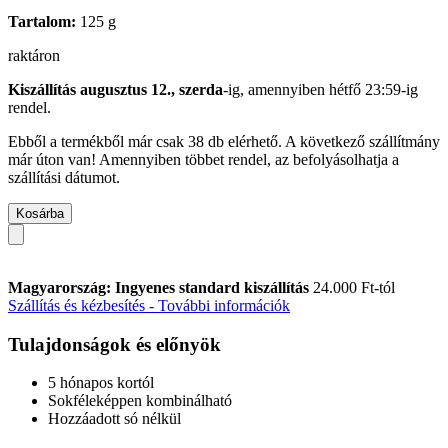
Tartalom:
125 g
raktáron
Kiszállítás augusztus 12., szerda
-ig, amennyiben
hétfő 23:59-ig
rendel.
Ebből a termékből már csak 38 db elérhető. A következő szállítmány
már úton van! Amennyiben többet rendel, az befolyásolhatja a
szállítási dátumot.
Kosárba
Magyarország: Ingyenes standard kiszállítás
24.000 Ft-tól
Szállítás és kézbesítés - További információk
Tulajdonságok és előnyök
5 hónapos kortól
Sokféleképpen kombinálható
Hozzáadott só nélkül