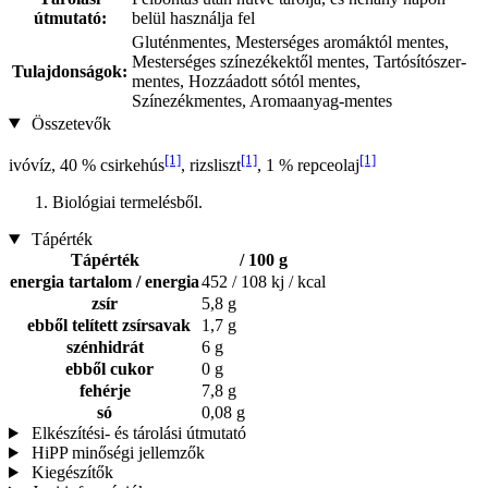
útmutató:
belül használja fel
Gluténmentes, Mesterséges aromáktól mentes,
Mesterséges színezékektől mentes, Tartósítószer-
Tulajdonságok:
mentes, Hozzáadott sótól mentes,
Színezékmentes, Aromaanyag-mentes
Összetevők
[1]
[1]
[1]
ivóvíz, 40 % csirkehús
, rizsliszt
, 1 % repceolaj
Biológiai termelésből.
Tápérték
Tápérték
/ 100 g
energia tartalom / energia
452 / 108 kj / kcal
zsír
5,8 g
ebből telített zsírsavak
1,7 g
szénhidrát
6 g
ebből cukor
0 g
fehérje
7,8 g
só
0,08 g
Elkészítési- és tárolási útmutató
HiPP minőségi jellemzők
Kiegészítők