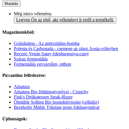
Mutatás
Még nincs vélemény.
Legyen Ön az első, aki véleményt ír erről a termékről.
Magazinunkból:
Gránátalma - Az antioxidáns-bomba
Polenta és Carbonada - csemege az olasz Aosta-völgyben
Recept: Vegán Satay édesburgonya-curry
Száraz fermentálás
Fermentálás egyszerűen, otthon
Piccantino felfedezése:
Alnatura
Alnatura Bio földimogyoróvaj - Crunchy
Fink's Delikatessen Steak-fűszer
Ölmühle Solling Bio homoktövisolaj (cellulóz)
Berghofer Mühle Tökmag pesto fokhagymával
Újdonságok: