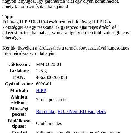
nagyon lenyűgöz. Így garantáltan talál egy olyan kombinációt,
amely különösen ízlik a babájának!
Tipp:
Fél üveg HiPP Bio Húskészítménnyel, fél üveg HiPP Bio-
Zöldséggel és egy teáskanál (2 g) repceolajjal teljes értékű déli
étkezést biztosíthat babája számára. Igény esetén több zöldségféle is
lehetséges.
Kérjük, ügyeljen a tárolással és a termék fogyasztásával kapcsolatos
információkra az oldal alján.
Cikkszám:
MM-6020-01
Tartalom:
125 g
EAN:
4062300266353
Gyártói szám:
6020-01
Márkák:
HiPP
Ajánlott
5 hónapos kortól
életkor:
Minőségi
Bio címke
,
EU- / Nem-EU Bio jelzés
pecsét:
Táplálkozás
Gluténmentes
típusa:
Tárolási
Felbontás után hűtve tárolja, és néhány napon