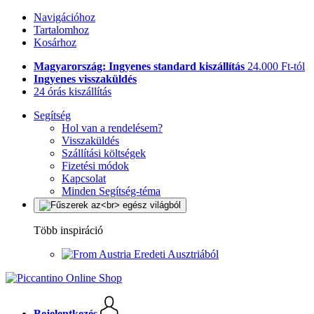
Navigációhoz
Tartalomhoz
Kosárhoz
Magyarország: Ingyenes standard kiszállítás
24.000 Ft-tól
Ingyenes visszaküldés
24 órás kiszállítás
Segítség
Hol van a rendelésem?
Visszaküldés
Szállítási költségek
Fizetési módok
Kapcsolat
Minden Segítség-téma
Több inspiráció
Eredeti Ausztriából
Bejelentkezés