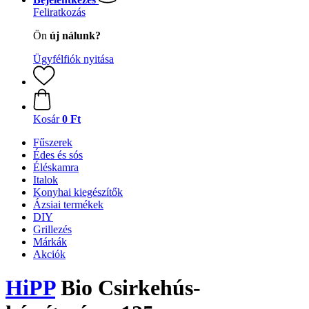
Feliratkozás
Ön
új nálunk?
Ügyfélfiók nyitása
Kosár
0 Ft
Fűszerek
Édes és sós
Éléskamra
Italok
Konyhai kiegészítők
Ázsiai termékek
DIY
Grillezés
Márkák
Akciók
HiPP
Bio Csirkehús-