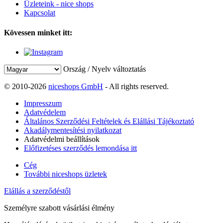
Üzleteink - nice shops
Kapcsolat
Kövessen minket itt:
Ország / Nyelv változtatás
© 2010-2026
niceshops GmbH
- All rights reserved.
Impresszum
Adatvédelem
Általános Szerződési Feltételek és Elállási Tájékoztató
Akadálymentesítési nyilatkozat
Adatvédelmi beállítások
Előfizetéses szerződés lemondása itt
Cég
További niceshops üzletek
Elállás a szerződéstől
Személyre szabott vásárlási élmény