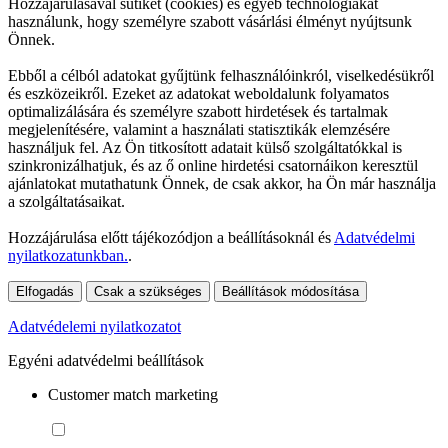
Hozzájárulásával sütiket (cookies) és egyéb technológiákat
használunk, hogy személyre szabott vásárlási élményt nyújtsunk
Önnek.
Ebből a célból adatokat gyűjtünk felhasználóinkról, viselkedésükről
és eszközeikről. Ezeket az adatokat weboldalunk folyamatos
optimalizálására és személyre szabott hirdetések és tartalmak
megjelenítésére, valamint a használati statisztikák elemzésére
használjuk fel. Az Ön titkosított adatait külső szolgáltatókkal is
szinkronizálhatjuk, és az ő online hirdetési csatornáikon keresztül
ajánlatokat mutathatunk Önnek, de csak akkor, ha Ön már használja
a szolgáltatásaikat.
Hozzájárulása előtt tájékozódjon a beállításoknál és
Adatvédelmi
nyilatkozatunkban.
.
Elfogadás
Csak a szükséges
Beállítások módosítása
Adatvédelemi nyilatkozatot
Egyéni adatvédelmi beállítások
Customer match marketing