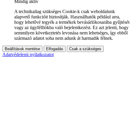
Mindig aktív
A technikailag szükséges Cookie-k csak weboldalunk
alapvető funkcióit biztosítják. Használhatók például arra,
hogy lehetővé tegyék a termékek bevásárlókosarába gyűjtését
vagy az ügyfélfiókba való bejelentkezést. Ez azt jelenti, hogy
semmilyen következtetés levonása nem lehetséges, így ebből
származó adatot soha nem adunk át harmadik félnek.
Beállítások mentése
Elfogadás
Csak a szükséges
Adatvédelemi nyilatkozatot