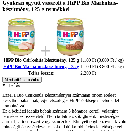
Gyakran együtt vásárolt a HiPP Bio Marhahús-
készítmény, 125 g termékkel
HiPP Bio Csirkehús-készítmény, 125 g
1.100 Ft
(8.800 Ft / kg)
HiPP Bio Marhahús-készítmény, 125 g
1.100 Ft
(8.800 Ft / kg)
Teljes összeg:
2.200 Ft
Mindkettő a kosárba
Leírás
Ezzel a Bio Csirkehús-készítménnyel számtalan finom ebédet
készíthet babájának, egy tetszőleges HiPP Zöldséges bébiétellel
kombinálva!
Ez a bébiétel ideális babák számára 5 hónapos kortól, valamint
természetes összetételű. Nem tartalmaz sót, glutént, mesterséges
aromát, tartósítószert vagy színezéket. Ehelyett enyhe ízével, kiváló
minőségű összetételével és sokoldalú kombinációs lehetőségeivel