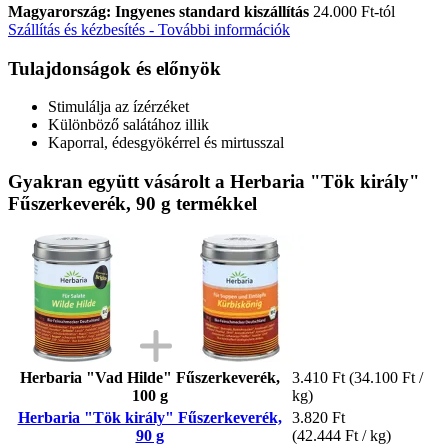
Magyarország: Ingyenes standard kiszállítás
24.000 Ft-tól
Szállítás és kézbesítés - További információk
Tulajdonságok és előnyök
Stimulálja az ízérzéket
Különböző salátához illik
Kaporral, édesgyökérrel és mirtusszal
Gyakran együtt vásárolt a Herbaria "Tök király"
Fűszerkeverék, 90 g termékkel
Herbaria "Vad Hilde" Fűszerkeverék,
3.410 Ft
(34.100 Ft /
100 g
kg)
Herbaria "Tök király" Fűszerkeverék,
3.820 Ft
90 g
(42.444 Ft / kg)