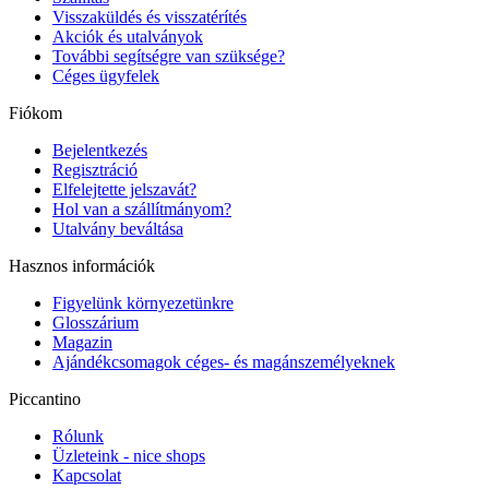
Visszaküldés és visszatérítés
Akciók és utalványok
További segítségre van szüksége?
Céges ügyfelek
Fiókom
Bejelentkezés
Regisztráció
Elfelejtette jelszavát?
Hol van a szállítmányom?
Utalvány beváltása
Hasznos információk
Figyelünk környezetünkre
Glosszárium
Magazin
Ajándékcsomagok céges- és magánszemélyeknek
Piccantino
Rólunk
Üzleteink - nice shops
Kapcsolat