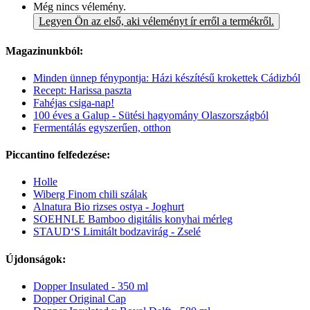
Még nincs vélemény.
Legyen Ön az első, aki véleményt ír erről a termékről.
Magazinunkból:
Minden ünnep fénypontja: Házi készítésű krokettek Cádizból
Recept: Harissa paszta
Fahéjas csiga-nap!
100 éves a Galup - Sütési hagyomány Olaszországból
Fermentálás egyszerűen, otthon
Piccantino felfedezése:
Holle
Wiberg Finom chili szálak
Alnatura Bio rizses ostya - Joghurt
SOEHNLE Bamboo digitális konyhai mérleg
STAUD‘S Limitált bodzavirág - Zselé
Újdonságok:
Dopper Insulated - 350 ml
Dopper Original Cap