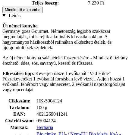
Teljes összeg:
7.230 Ft
Mindkettő a kosárba
Leírás
Új német konyha
Germany goes Gourmet. Németország legjobb szakácsai
megmutatják, mi is rejlik a kulináris klasszikusokban. A
hagyományos házikosztból rafináltan elkészített ételek, és
újragondolt ízek születnek.
Az új német konyha salátaételei fűszerezésére - Mind az öt ízirány
érezhető: édes, sós, savanyú, keserű és fűszeres.
Elkészítési tipp
: Keverjen össze 1 evőkanál "Vad Hilde"
Fűszekeveréket 1 evőkanál forrásban levő vízzel. Adjon hozzá 1
evőkanál fehérbort vagy almaecetet, 2 evőkanál napraforgóolajat
vagy repceolajat.
Cikkszám:
HK-5004124
Tartalom:
100 g
EAN:
4021269041241
Gyártói szám:
05004124
Márkák:
Herbaria
Bio címke
,
EU- / Nem-EU Bio jelzés
,
kbA -