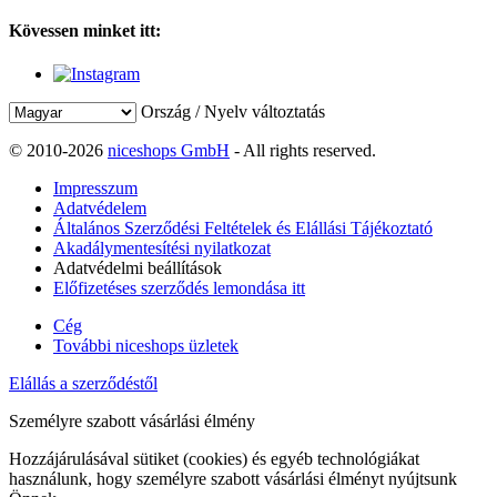
Kövessen minket itt:
Ország / Nyelv változtatás
© 2010-2026
niceshops GmbH
- All rights reserved.
Impresszum
Adatvédelem
Általános Szerződési Feltételek és Elállási Tájékoztató
Akadálymentesítési nyilatkozat
Adatvédelmi beállítások
Előfizetéses szerződés lemondása itt
Cég
További niceshops üzletek
Elállás a szerződéstől
Személyre szabott vásárlási élmény
Hozzájárulásával sütiket (cookies) és egyéb technológiákat
használunk, hogy személyre szabott vásárlási élményt nyújtsunk