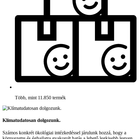
Több, mint 11.850 termék
Klímatudatosan dolgozunk.
Számos konkrét ökológiai intézkedéssel járulunk hozzá, hogy a
környezetre és éghajlatra gyakorolt hatás a lehető legkisebb legyen.