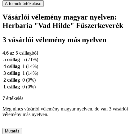
A termék értékelése
Vásárlói vélemény magyar nyelven:
Herbaria "Vad Hilde" Fűszerkeverék
3 vásárlói vélemény más nyelven
4,6
az 5 csillagból
5 csillag
5
(71%)
4 csillag
1
(14%)
3 csillag
1
(14%)
2 csillag
0
(0%)
1 csillag
0
(0%)
7
értékelés
Még nincs vásárlói vélemény magyar nyelven, de van 3 vásárlói
vélemény más nyelven.
Mutatás