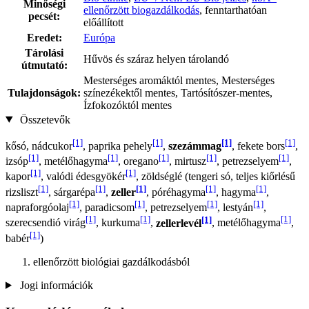
Minőségi
ellenőrzött biogazdálkodás
, fenntarthatóan
pecsét:
előállított
Eredet:
Európa
Tárolási
Hűvös és száraz helyen tárolandó
útmutató:
Mesterséges aromáktól mentes, Mesterséges
Tulajdonságok:
színezékektől mentes, Tartósítószer-mentes,
Ízfokozóktól mentes
Összetevők
[1]
[1]
[1]
[1]
kősó, nádcukor
, paprika pehely
,
szezámmag
, fekete bors
,
[1]
[1]
[1]
[1]
[1]
izsóp
, metélőhagyma
, oregano
, mirtusz
, petrezselyem
,
[1]
[1]
kapor
, valódi édesgyökér
, zöldséglé (tengeri só, teljes kiőrlésű
[1]
[1]
[1]
[1]
[1]
rizsliszt
, sárgarépa
,
zeller
, póréhagyma
, hagyma
,
[1]
[1]
[1]
[1]
napraforgóolaj
, paradicsom
, petrezselyem
, lestyán
,
[1]
[1]
[1]
[1]
szerecsendió virág
, kurkuma
,
zellerlevél
, metélőhagyma
,
[1]
babér
)
ellenőrzött biológiai gazdálkodásból
Jogi információk