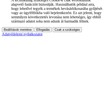
A technikailag szükséges Cookie-k csak weboldalunk
alapvető funkcióit biztosítják. Használhatók például arra,
hogy lehetővé tegyék a termékek bevásárlókosarába gyűjtését
vagy az ügyfélfiókba való bejelentkezést. Ez azt jelenti, hogy
semmilyen következtetés levonása nem lehetséges, így ebből
származó adatot soha nem adunk át harmadik félnek.
Beállítások mentése
Elfogadás
Csak a szükséges
Adatvédelemi nyilatkozatot