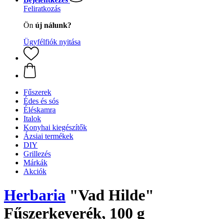
Feliratkozás
Ön
új nálunk?
Ügyfélfiók nyitása
Fűszerek
Édes és sós
Éléskamra
Italok
Konyhai kiegészítők
Ázsiai termékek
DIY
Grillezés
Márkák
Akciók
Herbaria
"Vad Hilde"
Fűszerkeverék, 100 g