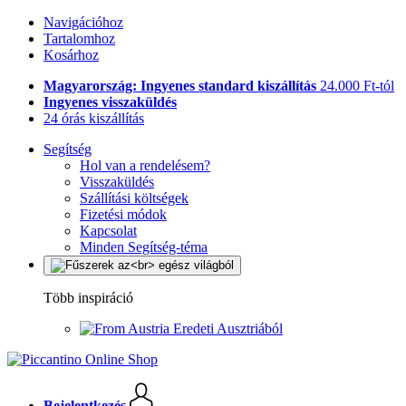
Navigációhoz
Tartalomhoz
Kosárhoz
Magyarország: Ingyenes standard kiszállítás
24.000 Ft-tól
Ingyenes visszaküldés
24 órás kiszállítás
Segítség
Hol van a rendelésem?
Visszaküldés
Szállítási költségek
Fizetési módok
Kapcsolat
Minden Segítség-téma
Több inspiráció
Eredeti Ausztriából
Bejelentkezés