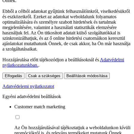
Önnek.
Ebből a célból adatokat gyűjtünk felhasználóinkról, viselkedésükről
és eszközeikről. Ezeket az adatokat weboldalunk folyamatos
optimalizálására és személyre szabott hirdetések és tartalmak
megjelenítésére, valamint a használati statisztikák elemzésére
használjuk fel. Az Ön titkosított adatait külső szolgáltatókkal is
szinkronizálhatjuk, és az ő online hirdetési csatornáikon keresztül
ajánlatokat mutathatunk Önnek, de csak akkor, ha Ön már használja
a szolgáltatásaikat.
Hozzájárulása előtt tájékozódjon a beállításoknál és
Adatvédelmi
nyilatkozatunkban.
.
Elfogadás
Csak a szükséges
Beállítások módosítása
Adatvédelemi nyilatkozatot
Egyéni adatvédelmi beállítások
Customer match marketing
Az Ön hozzájárulásával tájékoztatjuk a weboldalunkon kívüli
promóciókról is, és releváns termékeket mutatunk Önnek.