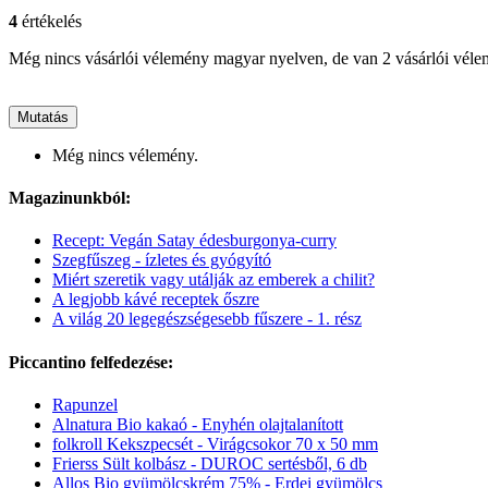
4
értékelés
Még nincs vásárlói vélemény magyar nyelven, de van 2 vásárlói vél
Mutatás
Még nincs vélemény.
Magazinunkból:
Recept: Vegán Satay édesburgonya-curry
Szegfűszeg - ízletes és gyógyító
Miért szeretik vagy utálják az emberek a chilit?
A legjobb kávé receptek őszre
A világ 20 legegészségesebb fűszere - 1. rész
Piccantino felfedezése:
Rapunzel
Alnatura Bio kakaó - Enyhén olajtalanított
folkroll Kekszpecsét - Virágcsokor 70 x 50 mm
Frierss Sült kolbász - DUROC sertésből, 6 db
Allos Bio gyümölcskrém 75% - Erdei gyümölcs