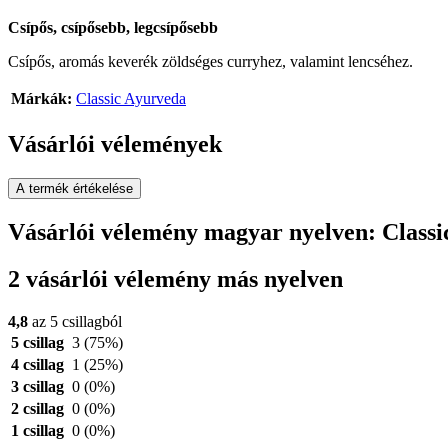
Csípős, csípősebb, legcsípősebb
Csípős, aromás keverék zöldséges curryhez, valamint lencséhez.
Márkák:
Classic Ayurveda
Vásárlói vélemények
A termék értékelése
Vásárlói vélemény magyar nyelven: Class
2 vásárlói vélemény más nyelven
4,8
az 5 csillagból
5 csillag
3
(75%)
4 csillag
1
(25%)
3 csillag
0
(0%)
2 csillag
0
(0%)
1 csillag
0
(0%)