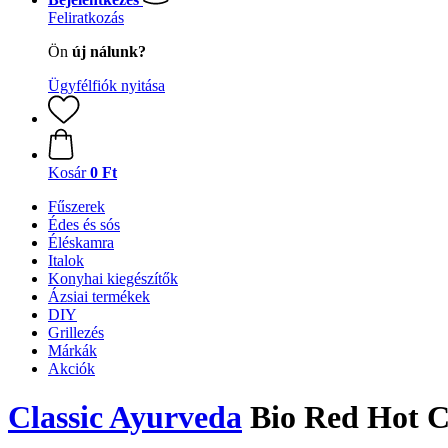
Feliratkozás
Ön
új nálunk?
Ügyfélfiók nyitása
Kosár
0 Ft
Fűszerek
Édes és sós
Éléskamra
Italok
Konyhai kiegészítők
Ázsiai termékek
DIY
Grillezés
Márkák
Akciók
Classic Ayurveda
Bio Red Hot 