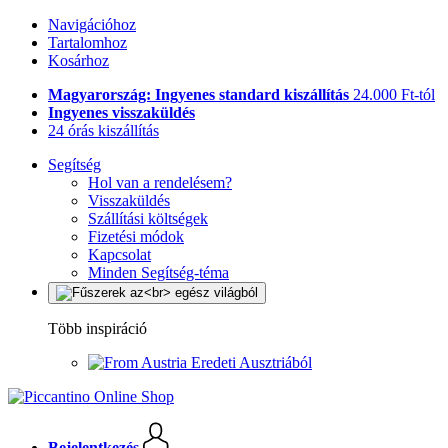
Navigációhoz
Tartalomhoz
Kosárhoz
Magyarország: Ingyenes standard kiszállítás
24.000 Ft-tól
Ingyenes visszaküldés
24 órás kiszállítás
Segítség
Hol van a rendelésem?
Visszaküldés
Szállítási költségek
Fizetési módok
Kapcsolat
Minden Segítség-téma
Több inspiráció
Eredeti Ausztriából
Bejelentkezés