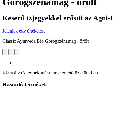
Görögszénamag - őrölt
Keserű ízjegyekkel erősíti az Agni-t
Jelenleg egy értékelés.
Classic Ayurveda Bio Görögszénamag - őrölt
Kiárusítva
A termék már nem elérhető üzletünkben
Hasonló termékek