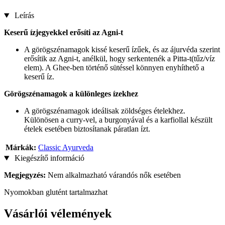
Leírás
Keserű ízjegyekkel erősíti az Agni-t
A görögszénamagok kissé keserű ízűek, és az ájurvéda szerint
erősítik az Agni-t, anélkül, hogy serkentenék a Pitta-t(tűz/víz
elem). A Ghee-ben történő sütéssel könnyen enyhíthető a
keserű íz.
Görögszénamagok a különleges ízekhez
A görögszénamagok ideálisak zöldséges ételekhez.
Különösen a curry-vel, a burgonyával és a karfiollal készült
ételek esetében biztosítanak páratlan ízt.
Márkák:
Classic Ayurveda
Kiegészítő információ
Megjegyzés:
Nem alkalmazható várandós nők esetében
Nyomokban glutént tartalmazhat
Vásárlói vélemények