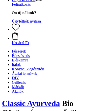
Feliratkozás
Ön
új nálunk?
Ügyfélfiók nyitása
Kosár
0 Ft
Fűszerek
Édes és sós
Éléskamra
Italok
Konyhai kiegészítők
Ázsiai termékek
DIY
Grillezés
Márkák
Akciók
Classic Ayurveda
Bio