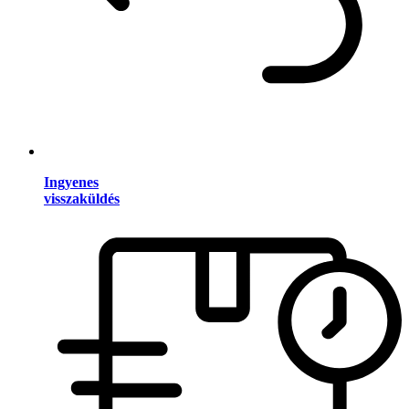
Ingyenes
visszaküldés