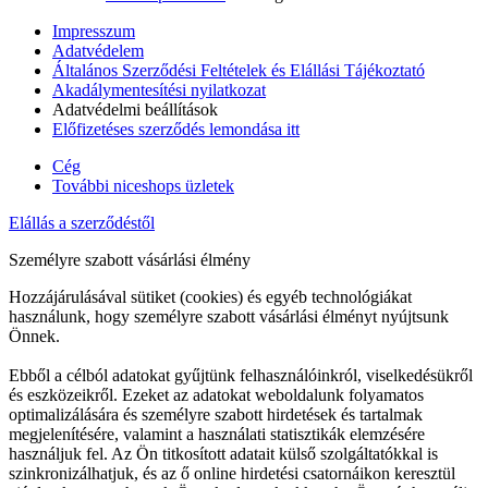
Impresszum
Adatvédelem
Általános Szerződési Feltételek és Elállási Tájékoztató
Akadálymentesítési nyilatkozat
Adatvédelmi beállítások
Előfizetéses szerződés lemondása itt
Cég
További niceshops üzletek
Elállás a szerződéstől
Személyre szabott vásárlási élmény
Hozzájárulásával sütiket (cookies) és egyéb technológiákat
használunk, hogy személyre szabott vásárlási élményt nyújtsunk
Önnek.
Ebből a célból adatokat gyűjtünk felhasználóinkról, viselkedésükről
és eszközeikről. Ezeket az adatokat weboldalunk folyamatos
optimalizálására és személyre szabott hirdetések és tartalmak
megjelenítésére, valamint a használati statisztikák elemzésére
használjuk fel. Az Ön titkosított adatait külső szolgáltatókkal is
szinkronizálhatjuk, és az ő online hirdetési csatornáikon keresztül