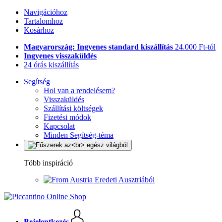
Navigációhoz
Tartalomhoz
Kosárhoz
Magyarország: Ingyenes standard kiszállítás
24.000 Ft-tól
Ingyenes visszaküldés
24 órás kiszállítás
Segítség
Hol van a rendelésem?
Visszaküldés
Szállítási költségek
Fizetési módok
Kapcsolat
Minden Segítség-téma
Több inspiráció
Eredeti Ausztriából
Bejelentkezés