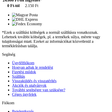
24.000 Ft-tól
Ingyenes*
0 Ft-tól
2.150 Ft
*Ezek a szállítási költségek a normál szállításra vonatkoznak.
Lehetnek további költségek, pl. a termékek súlya, mérete vagy
tulajdonságai miatt. Ezeket az információkat közvetlenül a
termékleírásban találja.
Segítség
Ügyfélfiókom
Hogyan adjak le rendelést
Fizetési módok
Szállítás
Visszaküldés és visszatérítés
Akciók és utalványok
További segítségre van szüksége?
Céges ügyfelek
Fiókom
Bejelentkezés