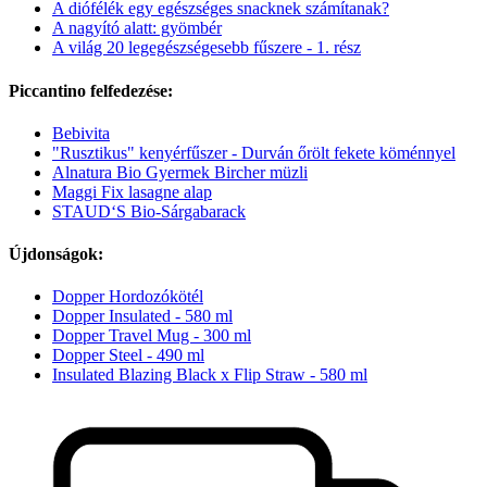
A diófélék egy egészséges snacknek számítanak?
A nagyító alatt: gyömbér
A világ 20 legegészségesebb fűszere - 1. rész
Piccantino felfedezése:
Bebivita
"Rusztikus" kenyérfűszer - Durván őrölt fekete köménnyel
Alnatura Bio Gyermek Bircher müzli
Maggi Fix lasagne alap
STAUD‘S Bio-Sárgabarack
Újdonságok:
Dopper Hordozókötél
Dopper Insulated - 580 ml
Dopper Travel Mug - 300 ml
Dopper Steel - 490 ml
Insulated Blazing Black x Flip Straw - 580 ml