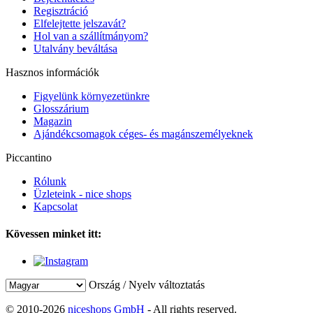
Regisztráció
Elfelejtette jelszavát?
Hol van a szállítmányom?
Utalvány beváltása
Hasznos információk
Figyelünk környezetünkre
Glosszárium
Magazin
Ajándékcsomagok céges- és magánszemélyeknek
Piccantino
Rólunk
Üzleteink - nice shops
Kapcsolat
Kövessen minket itt:
Ország / Nyelv változtatás
© 2010-2026
niceshops GmbH
- All rights reserved.