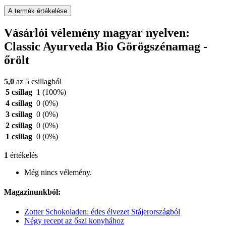
A termék értékelése
Vásárlói vélemény magyar nyelven:
Classic Ayurveda Bio Görögszénamag -
őrölt
5,0
az 5 csillagból
5 csillag
1
(100%)
4 csillag
0
(0%)
3 csillag
0
(0%)
2 csillag
0
(0%)
1 csillag
0
(0%)
1
értékelés
Még nincs vélemény.
Magazinunkból:
Zotter Schokoladen: édes élvezet Stájerországból
Négy recept az őszi konyhához