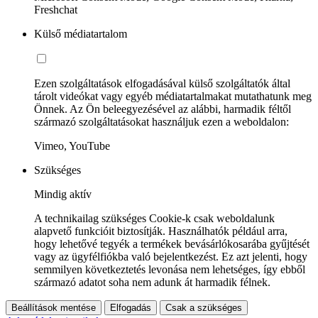
Freshchat
Külső médiatartalom
Ezen szolgáltatások elfogadásával külső szolgáltatók által
tárolt videókat vagy egyéb médiatartalmakat mutathatunk meg
Önnek. Az Ön beleegyezésével az alábbi, harmadik féltől
származó szolgáltatásokat használjuk ezen a weboldalon:
Vimeo, YouTube
Szükséges
Mindig aktív
A technikailag szükséges Cookie-k csak weboldalunk
alapvető funkcióit biztosítják. Használhatók például arra,
hogy lehetővé tegyék a termékek bevásárlókosarába gyűjtését
vagy az ügyfélfiókba való bejelentkezést. Ez azt jelenti, hogy
semmilyen következtetés levonása nem lehetséges, így ebből
származó adatot soha nem adunk át harmadik félnek.
Beállítások mentése
Elfogadás
Csak a szükséges