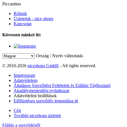
Piccantino
Rólunk
Üzleteink - nice shops
Kapcsolat
Kövessen minket itt:
Ország / Nyelv változtatás
© 2010-2026
niceshops GmbH
- All rights reserved.
Impresszum
Adatvédelem
Általános Szerződési Feltételek és Elállási Tájékoztató
Akadálymentesítési nyilatkozat
Adatvédelmi beállítások
Előfizetéses szerződés lemondása itt
Cég
További niceshops üzletek
Elállás a szerződéstől