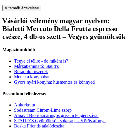
A termék értékelése
Vásárlói vélemény magyar nyelven:
Bialetti Mercato Della Frutta espresso
csésze, 4 db-os szett – Vegyes gyümölcsök
Magazinunkból:
Tegye el télire - de miként is?
Márkabemutató: Staud’s
Bőrápoló fűszerek
Menta a konyhában
Gyors nyári konyha: húsmentes és könnyed
Piccantino felfedezése:
Ankerkraut
Sodastream Citrom-Lime szörp
Alnavit Bio rozmaringos grissini tengeri sóval
STAUD‘S Gyümölcsök sokasága - Vörös áfonya
Boska Friends tálalódeszka