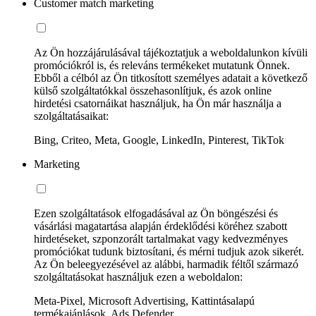
Customer match marketing
Az Ön hozzájárulásával tájékoztatjuk a weboldalunkon kívüli
promóciókról is, és releváns termékeket mutatunk Önnek.
Ebből a célból az Ön titkosított személyes adatait a következő
külső szolgáltatókkal összehasonlítjuk, és azok online
hirdetési csatornáikat használjuk, ha Ön már használja a
szolgáltatásaikat:
Bing, Criteo, Meta, Google, LinkedIn, Pinterest, TikTok
Marketing
Ezen szolgáltatások elfogadásával az Ön böngészési és
vásárlási magatartása alapján érdeklődési köréhez szabott
hirdetéseket, szponzorált tartalmakat vagy kedvezményes
promóciókat tudunk biztosítani, és mérni tudjuk azok sikerét.
Az Ön beleegyezésével az alábbi, harmadik féltől származó
szolgáltatásokat használjuk ezen a weboldalon:
Meta-Pixel, Microsoft Advertising, Kattintásalapú
termékajánlások, Ads Defender