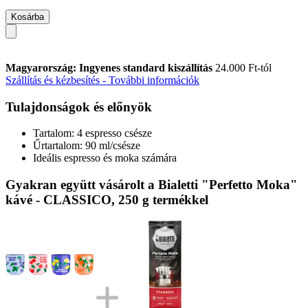
Kosárba
Magyarország: Ingyenes standard kiszállítás
24.000 Ft-tól
Szállítás és kézbesítés - További információk
Tulajdonságok és előnyök
Tartalom: 4 espresso csésze
Űrtartalom: 90 ml/csésze
Ideális espresso és moka számára
Gyakran együtt vásárolt a Bialetti "Perfetto Moka"
kávé - CLASSICO, 250 g termékkel