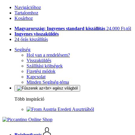
Navigációhoz
Tartalomhoz
Kosárhoz
Magyarország: Ingyenes standard kiszállítás
24.000 Ft-tól
Ingyenes visszaküldés
24 órás kiszállítás
Segítség
Hol van a rendelésem?
Visszaküldés
Szállítási költségek
Fizetési módok
Kapcsolat
Minden Segítség-téma
Több inspiráció
Eredeti Ausztriából
Bejelentkezés