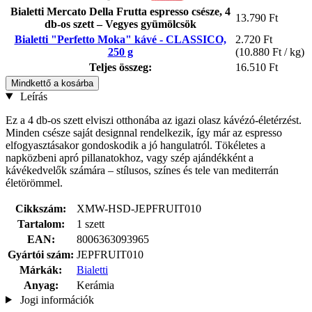
Bialetti Mercato Della Frutta espresso csésze, 4
13.790 Ft
db-os szett – Vegyes gyümölcsök
Bialetti "Perfetto Moka" kávé - CLASSICO,
2.720 Ft
250 g
(10.880 Ft / kg)
Teljes összeg:
16.510 Ft
Mindkettő a kosárba
Leírás
Ez a 4 db-os szett elviszi otthonába az igazi olasz kávézó-életérzést.
Minden csésze saját designnal rendelkezik, így már az espresso
elfogyasztásakor gondoskodik a jó hangulatról. Tökéletes a
napközbeni apró pillanatokhoz, vagy szép ajándékként a
kávékedvelők számára – stílusos, színes és tele van mediterrán
életörömmel.
Cikkszám:
XMW-HSD-JEPFRUIT010
Tartalom:
1 szett
EAN:
8006363093965
Gyártói szám:
JEPFRUIT010
Márkák:
Bialetti
Anyag:
Kerámia
Jogi információk