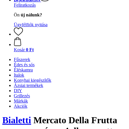
Feliratkozás
Ön
új nálunk?
Ügyfélfiók nyitása
Kosár
0 Ft
Fűszerek
Édes és sós
Éléskamra
Italok
Konyhai kiegészítők
Ázsiai termékek
DIY
Grillezés
Márkák
Akciók
Bialetti
Mercato Della Frutta