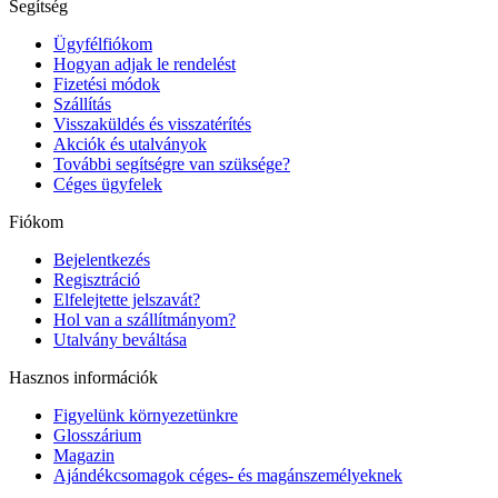
Segítség
Ügyfélfiókom
Hogyan adjak le rendelést
Fizetési módok
Szállítás
Visszaküldés és visszatérítés
Akciók és utalványok
További segítségre van szüksége?
Céges ügyfelek
Fiókom
Bejelentkezés
Regisztráció
Elfelejtette jelszavát?
Hol van a szállítmányom?
Utalvány beváltása
Hasznos információk
Figyelünk környezetünkre
Glosszárium
Magazin
Ajándékcsomagok céges- és magánszemélyeknek