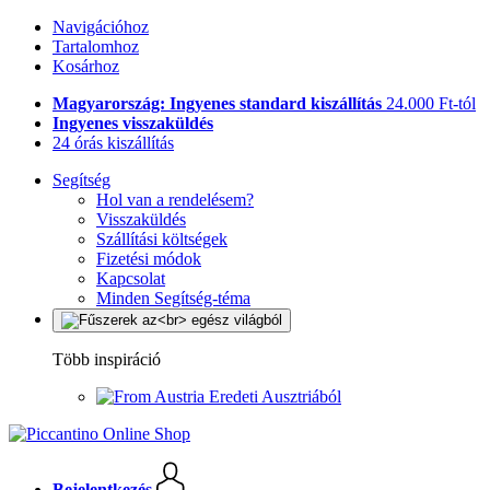
Navigációhoz
Tartalomhoz
Kosárhoz
Magyarország: Ingyenes standard kiszállítás
24.000 Ft-tól
Ingyenes visszaküldés
24 órás kiszállítás
Segítség
Hol van a rendelésem?
Visszaküldés
Szállítási költségek
Fizetési módok
Kapcsolat
Minden Segítség-téma
Több inspiráció
Eredeti Ausztriából
Bejelentkezés