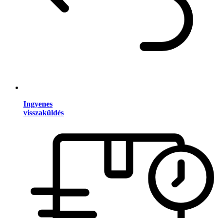
Ingyenes
visszaküldés