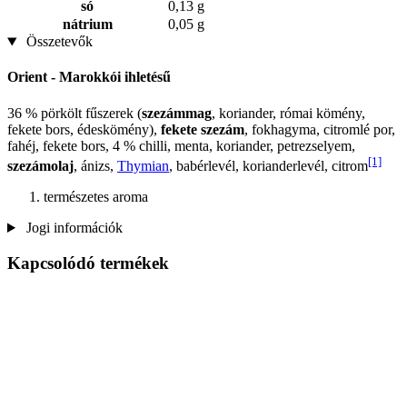
só
0,13 g
nátrium
0,05 g
Összetevők
Orient - Marokkói ihletésű
36 % pörkölt fűszerek (
szezámmag
, koriander, római kömény,
fekete bors, édeskömény),
fekete szezám
, fokhagyma, citromlé por,
fahéj, fekete bors, 4 % chilli, menta, koriander, petrezselyem,
[1]
szezámolaj
, ánizs,
Thymian
, babérlevél, korianderlevél, citrom
természetes aroma
Jogi információk
Kapcsolódó termékek