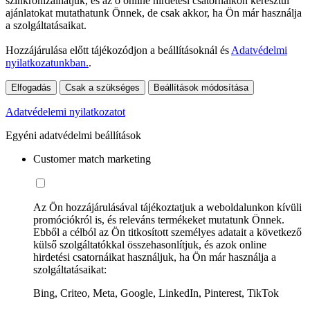
szinkronizálhatjuk, és az ő online hirdetési csatornáikon keresztül
ajánlatokat mutathatunk Önnek, de csak akkor, ha Ön már használja
a szolgáltatásaikat.
Hozzájárulása előtt tájékozódjon a beállításoknál és
Adatvédelmi
nyilatkozatunkban.
.
Elfogadás
Csak a szükséges
Beállítások módosítása
Adatvédelemi nyilatkozatot
Egyéni adatvédelmi beállítások
Customer match marketing
Az Ön hozzájárulásával tájékoztatjuk a weboldalunkon kívüli
promóciókról is, és releváns termékeket mutatunk Önnek.
Ebből a célból az Ön titkosított személyes adatait a következő
külső szolgáltatókkal összehasonlítjuk, és azok online
hirdetési csatornáikat használjuk, ha Ön már használja a
szolgáltatásaikat:
Bing, Criteo, Meta, Google, LinkedIn, Pinterest, TikTok