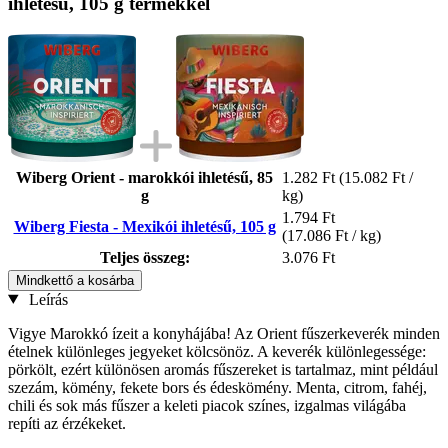
ihletésű, 105 g termékkel
Wiberg Orient - marokkói ihletésű, 85
1.282 Ft
(15.082 Ft /
g
kg)
1.794 Ft
Wiberg Fiesta - Mexikói ihletésű, 105 g
(17.086 Ft / kg)
Teljes összeg:
3.076 Ft
Mindkettő a kosárba
Leírás
Vigye Marokkó ízeit a konyhájába! Az Orient fűszerkeverék minden
ételnek különleges jegyeket kölcsönöz. A keverék különlegessége:
pörkölt, ezért különösen aromás fűszereket is tartalmaz, mint például
szezám, kömény, fekete bors és édeskömény. Menta, citrom, fahéj,
chili és sok más fűszer a keleti piacok színes, izgalmas világába
repíti az érzékeket.