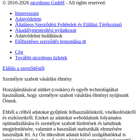
© 2010-2026
niceshops GmbH
- All rights reserved.
Impresszum
Adatvédelem
Általános Szerződési Feltételek és Elállási Tájékoztató
Akadálymentesítési nyilatkozat
Adatvédelmi beállítások
Előfizetéses szerződés lemondása itt
Cég
További niceshops üzletek
Elállás a szerződéstől
Személyre szabott vásárlási élmény
Hozzájárulásával sütiket (cookies) és egyéb technológiákat
használunk, hogy személyre szabott vásárlási élményt nyújtsunk
Önnek.
Ebből a célból adatokat gyűjtünk felhasználóinkról, viselkedésükről
és eszközeikről. Ezeket az adatokat weboldalunk folyamatos
optimalizálására és személyre szabott hirdetések és tartalmak
megjelenítésére, valamint a használati statisztikák elemzésére
használjuk fel. Az Ön titkosított adatait külső szolgáltatókkal is