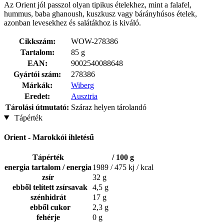
Az Orient jól passzol olyan tipikus ételekhez, mint a falafel,
hummus, baba ghanoush, kuszkusz vagy bárányhúsos ételek,
azonban levesekhez és salátákhoz is kiváló.
Cikkszám:
WOW-278386
Tartalom:
85 g
EAN:
9002540088648
Gyártói szám:
278386
Márkák:
Wiberg
Eredet:
Ausztria
Tárolási útmutató:
Száraz helyen tárolandó
Tápérték
Orient - Marokkói ihletésű
Tápérték
/ 100 g
energia tartalom / energia
1989 / 475 kj / kcal
zsír
32 g
ebből telített zsírsavak
4,5 g
szénhidrát
17 g
ebből cukor
2,3 g
fehérje
0 g