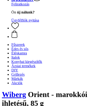
Feliratkozás
Ön
új nálunk?
Ügyfélfiók nyitása
Fűszerek
Édes és sós
Éléskamra
Italok
Konyhai kiegészítők
Ázsiai termékek
DIY
Grillezés
Márkák
Akciók
Wiberg
Orient - marokkói
ihletésű, 85 g