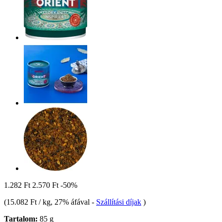
1.282 Ft
2.570 Ft
-50%
(
15.082 Ft / kg
, 27% áfával
-
Szállítási díjak
)
Tartalom:
85 g