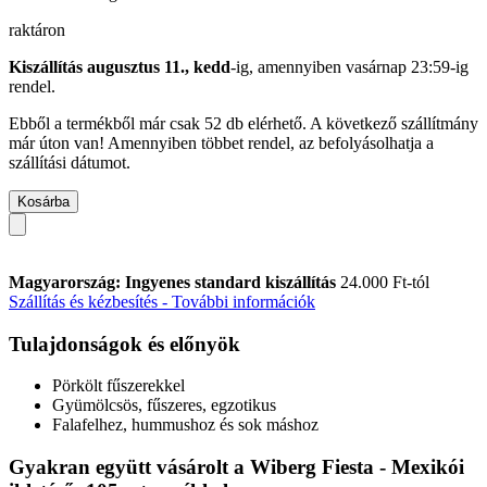
raktáron
Kiszállítás augusztus 11., kedd
-ig, amennyiben
vasárnap 23:59-ig
rendel.
Ebből a termékből már csak 52 db elérhető. A következő szállítmány
már úton van! Amennyiben többet rendel, az befolyásolhatja a
szállítási dátumot.
Kosárba
Magyarország: Ingyenes standard kiszállítás
24.000 Ft-tól
Szállítás és kézbesítés - További információk
Tulajdonságok és előnyök
Pörkölt fűszerekkel
Gyümölcsös, fűszeres, egzotikus
Falafelhez, hummushoz és sok máshoz
Gyakran együtt vásárolt a Wiberg Fiesta - Mexikói