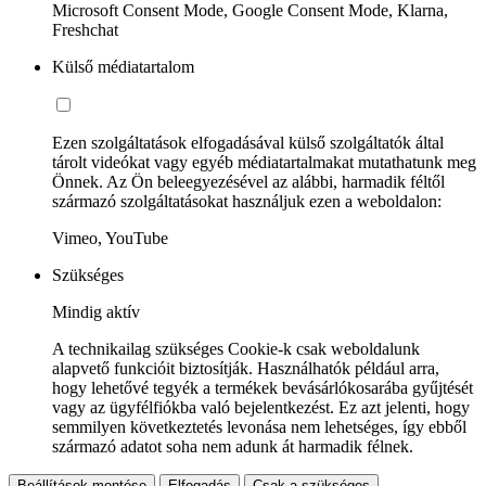
Microsoft Consent Mode, Google Consent Mode, Klarna,
Freshchat
Külső médiatartalom
Ezen szolgáltatások elfogadásával külső szolgáltatók által
tárolt videókat vagy egyéb médiatartalmakat mutathatunk meg
Önnek. Az Ön beleegyezésével az alábbi, harmadik féltől
származó szolgáltatásokat használjuk ezen a weboldalon:
Vimeo, YouTube
Szükséges
Mindig aktív
A technikailag szükséges Cookie-k csak weboldalunk
alapvető funkcióit biztosítják. Használhatók például arra,
hogy lehetővé tegyék a termékek bevásárlókosarába gyűjtését
vagy az ügyfélfiókba való bejelentkezést. Ez azt jelenti, hogy
semmilyen következtetés levonása nem lehetséges, így ebből
származó adatot soha nem adunk át harmadik félnek.
Beállítások mentése
Elfogadás
Csak a szükséges