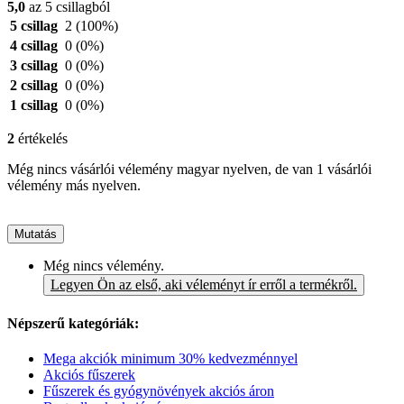
5,0
az 5 csillagból
5 csillag
2
(100%)
4 csillag
0
(0%)
3 csillag
0
(0%)
2 csillag
0
(0%)
1 csillag
0
(0%)
2
értékelés
Még nincs vásárlói vélemény magyar nyelven, de van 1 vásárlói
vélemény más nyelven.
Mutatás
Még nincs vélemény.
Legyen Ön az első, aki véleményt ír erről a termékről.
Népszerű kategóriák:
Mega akciók minimum 30% kedvezménnyel
Akciós fűszerek
Fűszerek és gyógynövények akciós áron