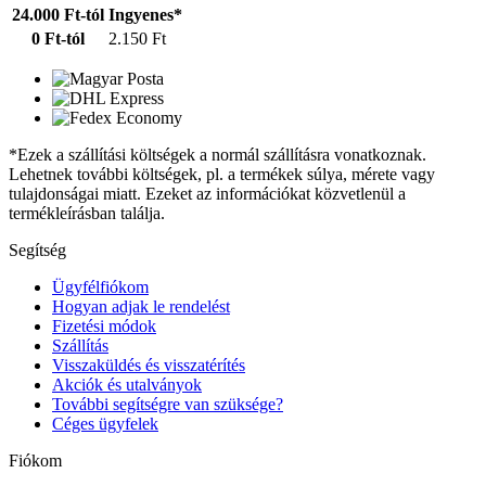
24.000 Ft-tól
Ingyenes*
0 Ft-tól
2.150 Ft
*Ezek a szállítási költségek a normál szállításra vonatkoznak.
Lehetnek további költségek, pl. a termékek súlya, mérete vagy
tulajdonságai miatt. Ezeket az információkat közvetlenül a
termékleírásban találja.
Segítség
Ügyfélfiókom
Hogyan adjak le rendelést
Fizetési módok
Szállítás
Visszaküldés és visszatérítés
Akciók és utalványok
További segítségre van szüksége?
Céges ügyfelek
Fiókom