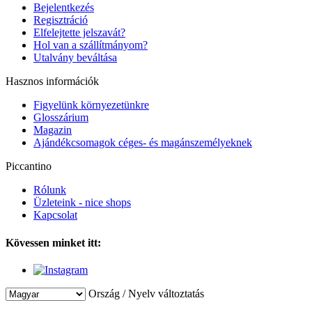
Bejelentkezés
Regisztráció
Elfelejtette jelszavát?
Hol van a szállítmányom?
Utalvány beváltása
Hasznos információk
Figyelünk környezetünkre
Glosszárium
Magazin
Ajándékcsomagok céges- és magánszemélyeknek
Piccantino
Rólunk
Üzleteink - nice shops
Kapcsolat
Kövessen minket itt:
Ország / Nyelv változtatás