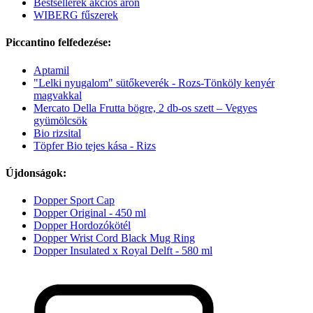
Bestsellerek akciós áron
WIBERG fűszerek
Piccantino felfedezése:
Aptamil
"Lelki nyugalom" sütőkeverék - Rozs-Tönköly kenyér
magvakkal
Mercato Della Frutta bögre, 2 db-os szett – Vegyes
gyümölcsök
Bio rizsital
Töpfer Bio tejes kása - Rizs
Újdonságok:
Dopper Sport Cap
Dopper Original - 450 ml
Dopper Hordozókötél
Dopper Wrist Cord Black Mug Ring
Dopper Insulated x Royal Delft - 580 ml