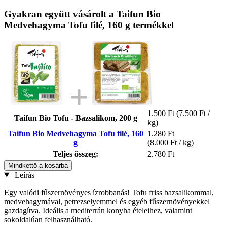
Gyakran együtt vásárolt a Taifun Bio
Medvehagyma Tofu filé, 160 g termékkel
1.500 Ft
(7.500 Ft /
Taifun Bio Tofu - Bazsalikom, 200 g
kg)
Taifun Bio Medvehagyma Tofu filé, 160
1.280 Ft
g
(8.000 Ft / kg)
Teljes összeg:
2.780 Ft
Mindkettő a kosárba
Leírás
Egy valódi fűszernövényes ízrobbanás! Tofu friss bazsalikommal,
medvehagymával, petrezselyemmel és egyéb fűszernövényekkel
gazdagítva. Ideális a mediterrán konyha ételeihez, valamint
sokoldalúan felhasználható.