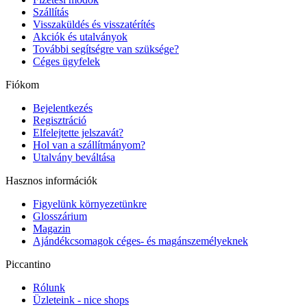
Szállítás
Visszaküldés és visszatérítés
Akciók és utalványok
További segítségre van szüksége?
Céges ügyfelek
Fiókom
Bejelentkezés
Regisztráció
Elfelejtette jelszavát?
Hol van a szállítmányom?
Utalvány beváltása
Hasznos információk
Figyelünk környezetünkre
Glosszárium
Magazin
Ajándékcsomagok céges- és magánszemélyeknek
Piccantino
Rólunk
Üzleteink - nice shops