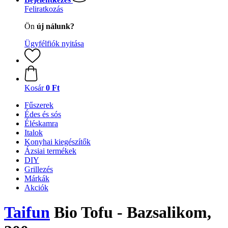
Feliratkozás
Ön
új nálunk?
Ügyfélfiók nyitása
Kosár
0 Ft
Fűszerek
Édes és sós
Éléskamra
Italok
Konyhai kiegészítők
Ázsiai termékek
DIY
Grillezés
Márkák
Akciók
Taifun
Bio Tofu - Bazsalikom,