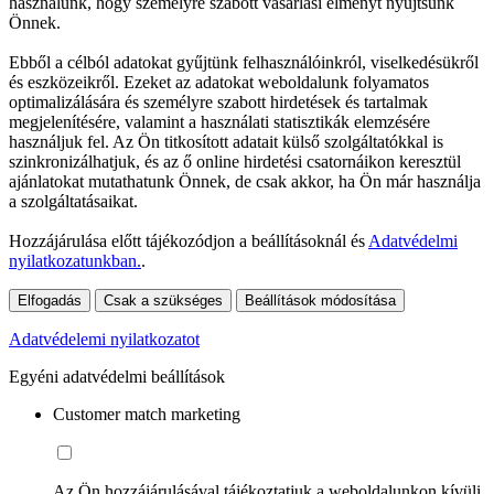
használunk, hogy személyre szabott vásárlási élményt nyújtsunk
Önnek.
Ebből a célból adatokat gyűjtünk felhasználóinkról, viselkedésükről
és eszközeikről. Ezeket az adatokat weboldalunk folyamatos
optimalizálására és személyre szabott hirdetések és tartalmak
megjelenítésére, valamint a használati statisztikák elemzésére
használjuk fel. Az Ön titkosított adatait külső szolgáltatókkal is
szinkronizálhatjuk, és az ő online hirdetési csatornáikon keresztül
ajánlatokat mutathatunk Önnek, de csak akkor, ha Ön már használja
a szolgáltatásaikat.
Hozzájárulása előtt tájékozódjon a beállításoknál és
Adatvédelmi
nyilatkozatunkban.
.
Elfogadás
Csak a szükséges
Beállítások módosítása
Adatvédelemi nyilatkozatot
Egyéni adatvédelmi beállítások
Customer match marketing
Az Ön hozzájárulásával tájékoztatjuk a weboldalunkon kívüli