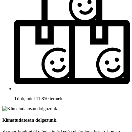
Több, mint 11.850 termék
Klímatudatosan dolgozunk.
Számos konkrét ökológiai intézkedéssel járulunk hozzá, hogy a