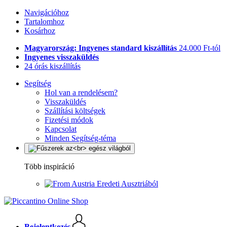
Navigációhoz
Tartalomhoz
Kosárhoz
Magyarország: Ingyenes standard kiszállítás
24.000 Ft-tól
Ingyenes visszaküldés
24 órás kiszállítás
Segítség
Hol van a rendelésem?
Visszaküldés
Szállítási költségek
Fizetési módok
Kapcsolat
Minden Segítség-téma
Több inspiráció
Eredeti Ausztriából
Bejelentkezés