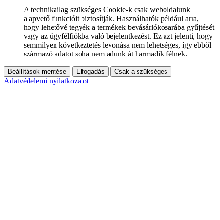
A technikailag szükséges Cookie-k csak weboldalunk
alapvető funkcióit biztosítják. Használhatók például arra,
hogy lehetővé tegyék a termékek bevásárlókosarába gyűjtését
vagy az ügyfélfiókba való bejelentkezést. Ez azt jelenti, hogy
semmilyen következtetés levonása nem lehetséges, így ebből
származó adatot soha nem adunk át harmadik félnek.
Beállítások mentése
Elfogadás
Csak a szükséges
Adatvédelemi nyilatkozatot