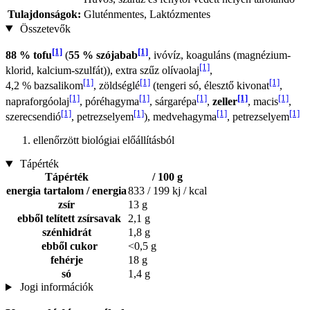
Tulajdonságok:
Gluténmentes, Laktózmentes
Összetevők
[1]
[1]
88 % tofu
(
55 % szójabab
, ivóvíz, koaguláns (magnézium-
[1]
klorid, kalcium-szulfát)), extra szűz olívaolaj
,
[1]
[1]
[1]
4,2 % bazsalikom
, zöldséglé
(tengeri só, élesztő kivonat
,
[1]
[1]
[1]
[1]
[1]
napraforgóolaj
, póréhagyma
, sárgarépa
,
zeller
, macis
,
[1]
[1]
[1]
[1]
szerecsendió
, petrezselyem
), medvehagyma
, petrezselyem
ellenőrzött biológiai előállításból
Tápérték
Tápérték
/ 100 g
energia tartalom / energia
833 / 199 kj / kcal
zsír
13 g
ebből telített zsírsavak
2,1 g
szénhidrát
1,8 g
ebből cukor
<0,5 g
fehérje
18 g
só
1,4 g
Jogi információk