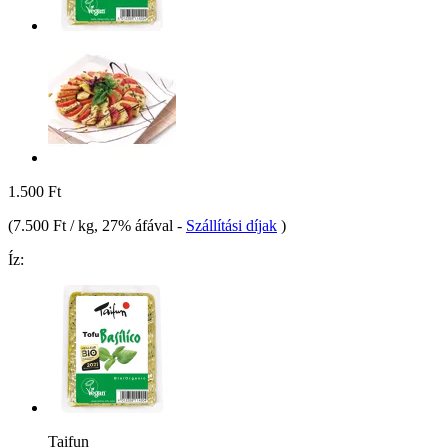
1.500 Ft
(
7.500 Ft / kg
, 27% áfával
-
Szállítási díjak
)
Íz:
Taifun