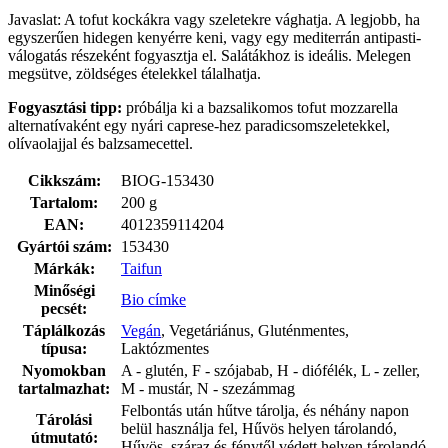
Javaslat: A tofut kockákra vagy szeletekre vághatja. A legjobb, ha
egyszerűen hidegen kenyérre keni, vagy egy mediterrán antipasti-
válogatás részeként fogyasztja el. Salátákhoz is ideális. Melegen
megsütve, zöldséges ételekkel tálalhatja.
Fogyasztási tipp:
próbálja ki a bazsalikomos tofut mozzarella
alternatívaként egy nyári caprese-hez paradicsomszeletekkel,
olívaolajjal és balzsamecettel.
Cikkszám:
BIOG-153430
Tartalom:
200 g
EAN:
4012359114204
Gyártói szám:
153430
Márkák:
Taifun
Minőségi
Bio címke
pecsét:
Táplálkozás
Vegán
, Vegetáriánus, Gluténmentes,
típusa:
Laktózmentes
Nyomokban
A - glutén, F - szójabab, H - diófélék, L - zeller,
tartalmazhat:
M - mustár, N - szezámmag
Felbontás után hűtve tárolja, és néhány napon
Tárolási
belül használja fel, Hűvös helyen tárolandó,
útmutató:
Hűvös, száraz és fénytől védett helyen tárolandó