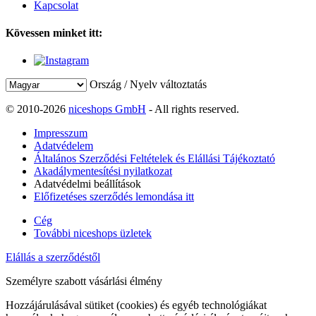
Kapcsolat
Kövessen minket itt:
Ország / Nyelv változtatás
© 2010-2026
niceshops GmbH
- All rights reserved.
Impresszum
Adatvédelem
Általános Szerződési Feltételek és Elállási Tájékoztató
Akadálymentesítési nyilatkozat
Adatvédelmi beállítások
Előfizetéses szerződés lemondása itt
Cég
További niceshops üzletek
Elállás a szerződéstől
Személyre szabott vásárlási élmény
Hozzájárulásával sütiket (cookies) és egyéb technológiákat