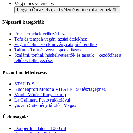
Még nincs vélemény.
Legyen Ön az első, aki véleményt ír erről a termékről.
Népszerű kategóriák:
Friss termékek grillezéshez
Tofu és tempeh vegán, ázsiai ételekhez
Vegán élelmiszerek növényi alapú étrendhez
Taifun - Tofu és vegán specialitások
Szalámi, tonhal, húshelyettesítők és társaik – kezdődhet a
feltétek felhelyezése!
Piccantino felfedezése:
STAUD‘S
Küchenprofi Motor a VITALE 150 tésztagéphez
Monin Vörös áfonya szirup
La Gallinara Pesto rukkolával
guzzini Sütemény tároló - Magas
Újdonságok:
Dopper Insulated - 1000 ml