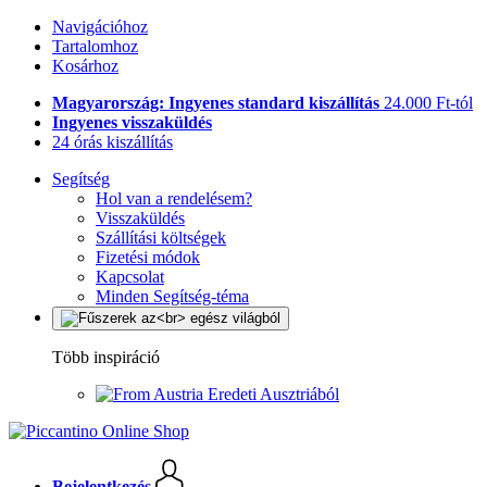
Navigációhoz
Tartalomhoz
Kosárhoz
Magyarország: Ingyenes standard kiszállítás
24.000 Ft-tól
Ingyenes visszaküldés
24 órás kiszállítás
Segítség
Hol van a rendelésem?
Visszaküldés
Szállítási költségek
Fizetési módok
Kapcsolat
Minden Segítség-téma
Több inspiráció
Eredeti Ausztriából
Bejelentkezés