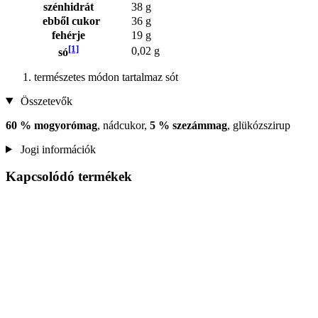
szénhidrát
38 g
ebből cukor
36 g
fehérje
19 g
[1]
0,02 g
só
természetes módon tartalmaz sót
Összetevők
60 % mogyorómag
, nádcukor,
5 % szezámmag
, glükózszirup
Jogi információk
Kapcsolódó termékek