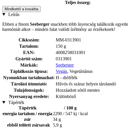
Teljes összeg:
Mindkettő a kosárba
Leírás
Ebben a finom
Seeberger
snackben több ínyencség találkozik egyetle
harmóniát alkot – minden falat valódi ízélmény az érzékeknek!
Cikkszám:
MM-0313901
Tartalom:
150 g
EAN:
4008258031001
Gyártói szám:
0313901
Márkák:
Seeberger
Táplálkozás típusa:
Vegán
, Vegetáriánus
Nyomokban tartalmazhat:
H - diófélék
Tárolási útmutató:
Hűvös és száraz helyen tárolandó
Tulajdonságok:
Hozzáadott sótól mentes
Nyersanyag eredete:
Különböző
Tápérték
Tápérték
/ 100 g
energia tartalom / energia
2290 / 547 kj / kcal
zsír
34 g
ebből telített zsírsavak
5,9 g