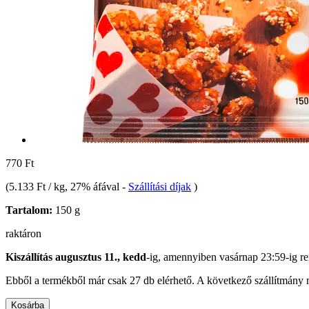
770 Ft
(
5.133 Ft / kg
, 27% áfával
-
Szállítási díjak
)
Tartalom:
150 g
raktáron
Kiszállítás augusztus 11., kedd
-ig, amennyiben
vasárnap 23:59-ig
re
Ebből a termékből már csak 27 db elérhető. A következő szállítmány m
Kosárba