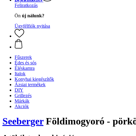
Feliratkozás
Ön
új nálunk?
Ügyfélfiók nyitása
Fűszerek
Édes és sós
Éléskamra
Italok
Konyhai kiegészítők
Ázsiai termékek
DIY
Grillezés
Márkák
Akciók
Seeberger
Földimogyoró - pörköl