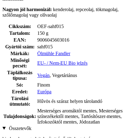
Nagyon jól harmonizál:
kenderolaj, repceolaj, tökmagolaj,
szőlőmagolaj vagy olívaolaj
Cikkszám:
OEF-sahf015
Tartalom:
150 g
EAN:
9006045603016
Gyártói szám:
sahf015
Márkák:
Ölmühle Fandler
Minőségi
EU- / Nem-EU Bio jelzés
pecsét:
Táplálkozás
Vegán
, Vegetáriánus
típusa:
Só:
Finom
Eredet:
Európa
Tárolási
Hűvös és száraz helyen tárolandó
útmutató:
Mesterséges aromáktól mentes, Mesterséges
Tulajdonságok:
színezékektől mentes, Tartósítószer-mentes,
Ízfokozóktól mentes, Jódozatlan
Összetevők