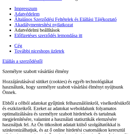
Impresszum
Adatvédelem
Általános Szerződési Feltételek és Elállási Tájékoztató
Akadálymentesítési nyilatkozat
Adatvédelmi beállítások
Előfizetéses szerződés lemondása itt
Cég
További niceshops üzletek
Elállás a szerződéstől
Személyre szabott vásárlási élmény
Hozzájárulásával sütiket (cookies) és egyéb technológiákat
használunk, hogy személyre szabott vásárlási élményt nyújtsunk
Önnek.
Ebből a célból adatokat gyűjtünk felhasználóinkról, viselkedésükről
és eszközeikről. Ezeket az adatokat weboldalunk folyamatos
optimalizálására és személyre szabott hirdetések és tartalmak
megjelenítésére, valamint a használati statisztikák elemzésére
használjuk fel. Az Ön titkosított adatait külső szolgáltatókkal is
szinkronizálhatjuk, és az ő online hirdetési csatornáikon keresztül