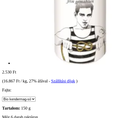
2.530 Ft
(
16.867 Ft / kg
, 27% áfával
-
Szállítási díjak
)
Fajta:
Tartalom:
150 g
Még 6 darab raktáron