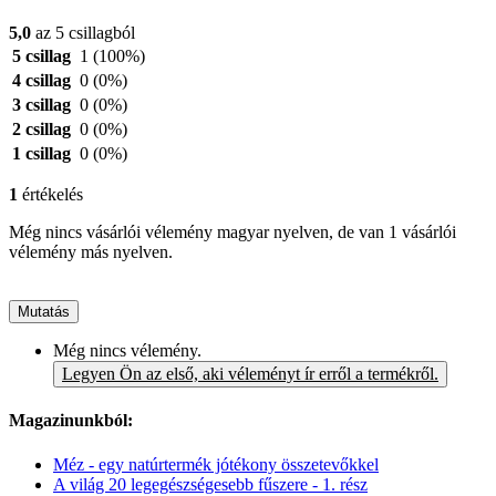
5,0
az 5 csillagból
5 csillag
1
(100%)
4 csillag
0
(0%)
3 csillag
0
(0%)
2 csillag
0
(0%)
1 csillag
0
(0%)
1
értékelés
Még nincs vásárlói vélemény magyar nyelven, de van 1 vásárlói
vélemény más nyelven.
Mutatás
Még nincs vélemény.
Legyen Ön az első, aki véleményt ír erről a termékről.
Magazinunkból:
Méz - egy natúrtermék jótékony összetevőkkel
A világ 20 legegészségesebb fűszere - 1. rész