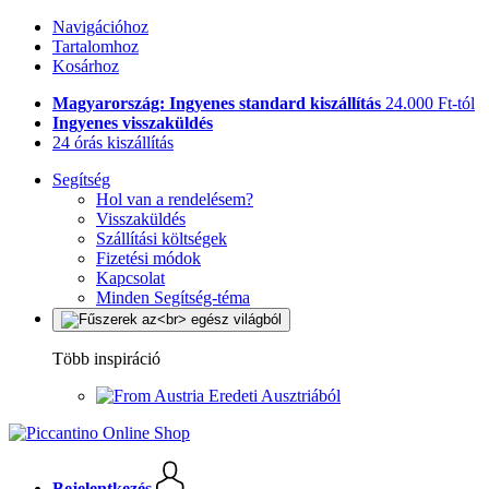
Navigációhoz
Tartalomhoz
Kosárhoz
Magyarország: Ingyenes standard kiszállítás
24.000 Ft-tól
Ingyenes visszaküldés
24 órás kiszállítás
Segítség
Hol van a rendelésem?
Visszaküldés
Szállítási költségek
Fizetési módok
Kapcsolat
Minden Segítség-téma
Több inspiráció
Eredeti Ausztriából
Bejelentkezés