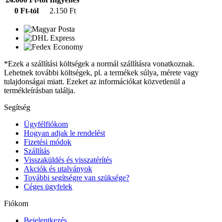
0 Ft-tól
2.150 Ft
*Ezek a szállítási költségek a normál szállításra vonatkoznak.
Lehetnek további költségek, pl. a termékek súlya, mérete vagy
tulajdonságai miatt. Ezeket az információkat közvetlenül a
termékleírásban találja.
Segítség
Ügyfélfiókom
Hogyan adjak le rendelést
Fizetési módok
Szállítás
Visszaküldés és visszatérítés
Akciók és utalványok
További segítségre van szüksége?
Céges ügyfelek
Fiókom
Bejelentkezés