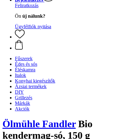
Feliratkozás
Ön
új nálunk?
Ügyfélfiók nyitása
Fűszerek
Édes és sós
Éléskamra
Italok
Konyhai kiegészítők
Ázsiai termékek
DIY
Grillezés
Márkák
Akciók
Ölmühle Fandler
Bio
kendermag-só, 150 g