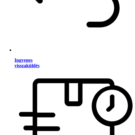
Ingyenes
visszaküldés