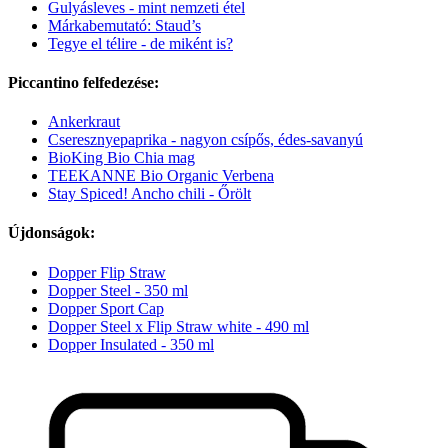
Gulyásleves - mint nemzeti étel
Márkabemutató: Staud’s
Tegye el télire - de miként is?
Piccantino felfedezése:
Ankerkraut
Cseresznyepaprika - nagyon csípős, édes-savanyú
BioKing Bio Chia mag
TEEKANNE Bio Organic Verbena
Stay Spiced! Ancho chili - Őrölt
Újdonságok:
Dopper Flip Straw
Dopper Steel - 350 ml
Dopper Sport Cap
Dopper Steel x Flip Straw white - 490 ml
Dopper Insulated - 350 ml