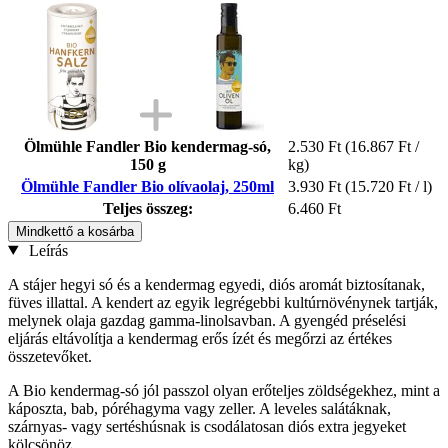
Ölmühle Fandler Bio kendermag-só,
2.530 Ft
(16.867 Ft /
150 g
kg)
Ölmühle Fandler Bio olívaolaj, 250ml
3.930 Ft
(15.720 Ft / l)
Teljes összeg:
6.460 Ft
Mindkettő a kosárba
Leírás
A stájer hegyi só és a kendermag egyedi, diós aromát biztosítanak,
füves illattal. A kendert az egyik legrégebbi kultúrnövénynek tartják,
melynek olaja gazdag gamma-linolsavban. A gyengéd préselési
eljárás eltávolítja a kendermag erős ízét és megőrzi az értékes
összetevőket.
A Bio kendermag-só jól passzol olyan erőteljes zöldségekhez, mint a
káposzta, bab, póréhagyma vagy zeller. A leveles salátáknak,
szárnyas- vagy sertéshúsnak is csodálatosan diós extra jegyeket
kölcsönöz.