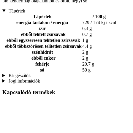
bio kendermag olajtalanított és őrölt, hegyi só
Tápérték
Tápérték
/ 100 g
energia tartalom / energia
729 / 174 kj / kcal
zsír
6,3 g
ebből telített zsírsavak
0,7 g
ebből egyszeresen telítetlen zsírsavak
1 g
ebből többszörösen telítetlen zsírsavak
4,4 g
szénhidrát
2 g
ebből cukor
2 g
fehérje
20,7 g
só
50 g
Kiegészítők
Jogi információk
Kapcsolódó termékek