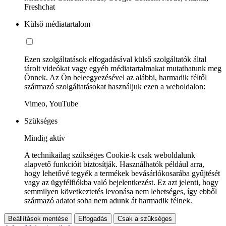
Freshchat
Külső médiatartalom
Ezen szolgáltatások elfogadásával külső szolgáltatók által
tárolt videókat vagy egyéb médiatartalmakat mutathatunk meg
Önnek. Az Ön beleegyezésével az alábbi, harmadik féltől
származó szolgáltatásokat használjuk ezen a weboldalon:
Vimeo, YouTube
Szükséges
Mindig aktív
A technikailag szükséges Cookie-k csak weboldalunk
alapvető funkcióit biztosítják. Használhatók például arra,
hogy lehetővé tegyék a termékek bevásárlókosarába gyűjtését
vagy az ügyfélfiókba való bejelentkezést. Ez azt jelenti, hogy
semmilyen következtetés levonása nem lehetséges, így ebből
származó adatot soha nem adunk át harmadik félnek.
Beállítások mentése
Elfogadás
Csak a szükséges