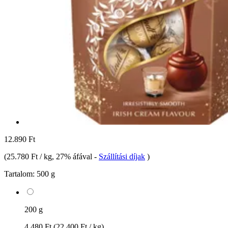
12.890 Ft
(
25.780 Ft / kg
, 27% áfával
-
Szállítási díjak
)
Tartalom:
500 g
200 g
4.480 Ft
(22.400 Ft / kg)