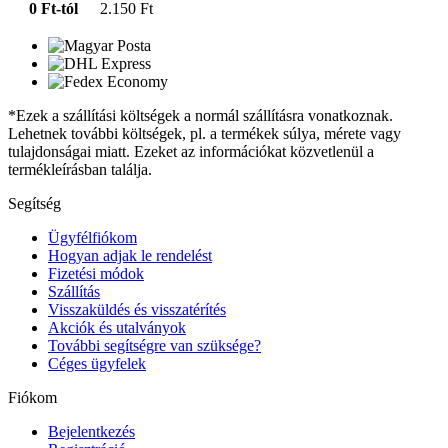
0 Ft-tól
2.150 Ft
*Ezek a szállítási költségek a normál szállításra vonatkoznak.
Lehetnek további költségek, pl. a termékek súlya, mérete vagy
tulajdonságai miatt. Ezeket az információkat közvetlenül a
termékleírásban találja.
Segítség
Ügyfélfiókom
Hogyan adjak le rendelést
Fizetési módok
Szállítás
Visszaküldés és visszatérítés
Akciók és utalványok
További segítségre van szüksége?
Céges ügyfelek
Fiókom
Bejelentkezés