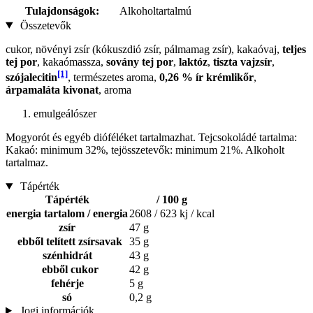
Tulajdonságok:
Alkoholtartalmú
Összetevők
cukor, növényi zsír (kókuszdió zsír, pálmamag zsír), kakaóvaj,
teljes
tej por
, kakaómassza,
sovány tej por
,
laktóz
,
tiszta vajzsír
,
[1]
szójalecitin
, természetes aroma,
0,26 % ír krémlikőr
,
árpamaláta kivonat
, aroma
emulgeálószer
Mogyorót és egyéb dióféléket tartalmazhat. Tejcsokoládé tartalma:
Kakaó: minimum 32%, tejösszetevők: minimum 21%. Alkoholt
tartalmaz.
Tápérték
Tápérték
/ 100 g
energia tartalom / energia
2608 / 623 kj / kcal
zsír
47 g
ebből telített zsírsavak
35 g
szénhidrát
43 g
ebből cukor
42 g
fehérje
5 g
só
0,2 g
Jogi információk