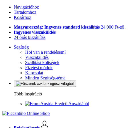
Navigációhoz
Tartalomhoz
Kosárhoz
Magyarország: Ingyenes standard kiszállítás
24.000 Ft-tól
Ingyenes visszaküldés
24 órás kiszállítás
Segítség
Hol van a rendelésem?
Visszaküldés
Szállítási költségek
Fizetési módok
Kapcsolat
Minden Segítség-téma
Több inspiráció
Eredeti Ausztriából
Bejelentkezés