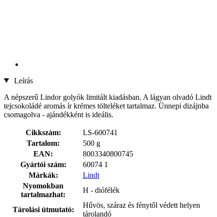
Leírás
A népszerű Lindor golyók limitált kiadásban. A lágyan olvadó Lindt
tejcsokoládé aromás ír krémes tölteléket tartalmaz. Ünnepi dizájnba
csomagolva - ajándékként is ideális.
Cikkszám:
LS-600741
Tartalom:
500 g
EAN:
8003340800745
Gyártói szám:
60074 1
Márkák:
Lindt
Nyomokban
H - diófélék
tartalmazhat:
Hűvös, száraz és fénytől védett helyen
Tárolási útmutató:
tárolandó