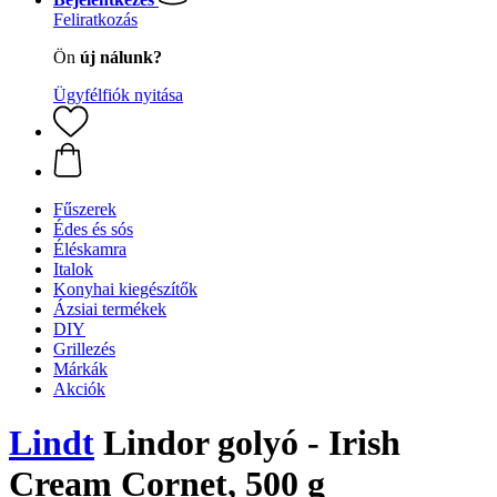
Feliratkozás
Ön
új nálunk?
Ügyfélfiók nyitása
Fűszerek
Édes és sós
Éléskamra
Italok
Konyhai kiegészítők
Ázsiai termékek
DIY
Grillezés
Márkák
Akciók
Lindt
Lindor golyó - Irish
Cream Cornet, 500 g