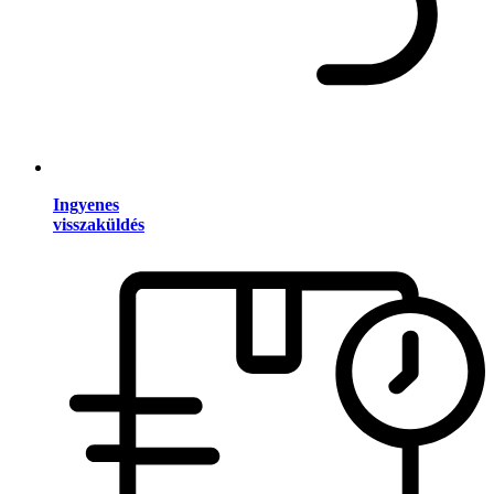
Ingyenes
visszaküldés