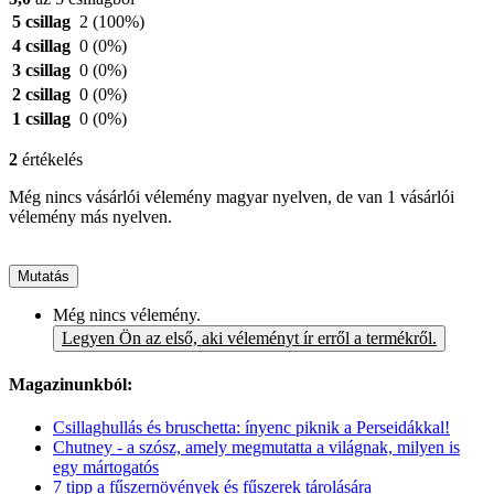
5 csillag
2
(100%)
4 csillag
0
(0%)
3 csillag
0
(0%)
2 csillag
0
(0%)
1 csillag
0
(0%)
2
értékelés
Még nincs vásárlói vélemény magyar nyelven, de van 1 vásárlói
vélemény más nyelven.
Mutatás
Még nincs vélemény.
Legyen Ön az első, aki véleményt ír erről a termékről.
Magazinunkból:
Csillaghullás és bruschetta: ínyenc piknik a Perseidákkal!
Chutney - a szósz, amely megmutatta a világnak, milyen is
egy mártogatós
7 tipp a fűszernövények és fűszerek tárolására