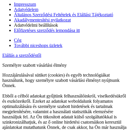
Impresszum
Adatvédelem
Általános Szerződési Feltételek és Elállási Tájékoztató
Akadálymentesítési nyilatkozat
Adatvédelmi beállítások
Előfizetéses szerződés lemondása itt
Cég
További niceshops üzletek
Elállás a szerződéstől
Személyre szabott vásárlási élmény
Hozzájárulásával sütiket (cookies) és egyéb technológiákat
használunk, hogy személyre szabott vásárlási élményt nyújtsunk
Önnek.
Ebből a célból adatokat gyűjtünk felhasználóinkról, viselkedésükről
és eszközeikről. Ezeket az adatokat weboldalunk folyamatos
optimalizálására és személyre szabott hirdetések és tartalmak
megjelenítésére, valamint a használati statisztikák elemzésére
használjuk fel. Az Ön titkosított adatait külső szolgáltatókkal is
szinkronizálhatjuk, és az ő online hirdetési csatornáikon keresztül
ajánlatokat mutathatunk Önnek, de csak akkor, ha Ön már használja