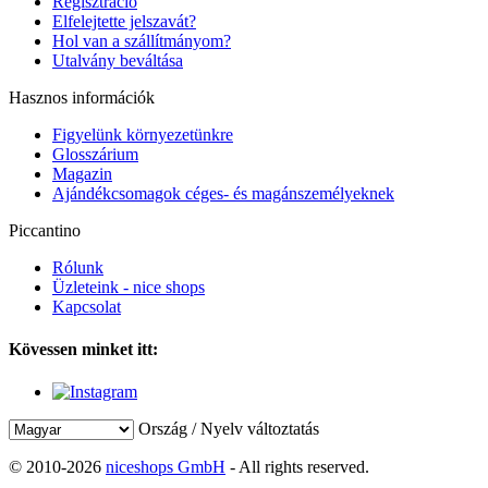
Regisztráció
Elfelejtette jelszavát?
Hol van a szállítmányom?
Utalvány beváltása
Hasznos információk
Figyelünk környezetünkre
Glosszárium
Magazin
Ajándékcsomagok céges- és magánszemélyeknek
Piccantino
Rólunk
Üzleteink - nice shops
Kapcsolat
Kövessen minket itt:
Ország / Nyelv változtatás
© 2010-2026
niceshops GmbH
- All rights reserved.