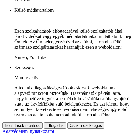
Külső médiatartalom
Ezen szolgáltatások elfogadásával külső szolgáltatók által
tárolt videókat vagy egyéb médiatartalmakat mutathatunk meg
Önnek. Az Ön beleegyezésével az alábbi, harmadik féltől
származó szolgáltatásokat használjuk ezen a weboldalon:
Vimeo, YouTube
Szükséges
Mindig aktív
A technikailag szükséges Cookie-k csak weboldalunk
alapvető funkcióit biztosítják. Használhatók például arra,
hogy lehetővé tegyék a termékek bevásárlókosarába gyűjtését
vagy az ügyfélfiókba való bejelentkezést. Ez azt jelenti, hogy
semmilyen következtetés levonása nem lehetséges, így ebből
származó adatot soha nem adunk át harmadik félnek.
Beállítások mentése
Elfogadás
Csak a szükséges
Adatvédelemi nyilatkozatot