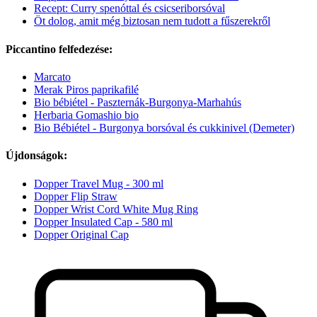
Recept: Curry spenóttal és csicseriborsóval
Öt dolog, amit még biztosan nem tudott a fűszerekről
Piccantino felfedezése:
Marcato
Merak Piros paprikafilé
Bio bébiétel - Paszternák-Burgonya-Marhahús
Herbaria Gomashio bio
Bio Bébiétel - Burgonya borsóval és cukkinivel (Demeter)
Újdonságok:
Dopper Travel Mug - 300 ml
Dopper Flip Straw
Dopper Wrist Cord White Mug Ring
Dopper Insulated Cap - 580 ml
Dopper Original Cap