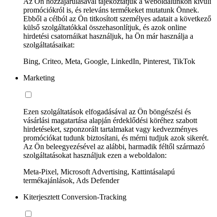
Az Ön hozzájárulásával tájékoztatjuk a weboldalunkon kívüli
promóciókról is, és releváns termékeket mutatunk Önnek.
Ebből a célból az Ön titkosított személyes adatait a következő
külső szolgáltatókkal összehasonlítjuk, és azok online
hirdetési csatornáikat használjuk, ha Ön már használja a
szolgáltatásaikat:
Bing, Criteo, Meta, Google, LinkedIn, Pinterest, TikTok
Marketing
Ezen szolgáltatások elfogadásával az Ön böngészési és
vásárlási magatartása alapján érdeklődési köréhez szabott
hirdetéseket, szponzorált tartalmakat vagy kedvezményes
promóciókat tudunk biztosítani, és mérni tudjuk azok sikerét.
Az Ön beleegyezésével az alábbi, harmadik féltől származó
szolgáltatásokat használjuk ezen a weboldalon:
Meta-Pixel, Microsoft Advertising, Kattintásalapú
termékajánlások, Ads Defender
Kiterjesztett Conversion-Tracking