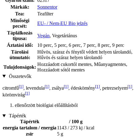
Gyártói szám:
02317
Márkák:
Sonnentor
Tea:
Teafilter
Minőségi
EU- / Nem-EU Bio jelzés
pecsét:
Táplálkozás
Vegán
, Vegetáriánus
típusa:
Áztatási idő:
10 perc, 5 perc, 6 perc, 7 perc, 8 perc, 9 perc
Tárolási
Hűvös, száraz és fénytől védett helyen tárolandó,
útmutató:
Hűvös és száraz helyen tárolandó
Hozzáadott cukortól mentes, Műanyagmentes,
Tulajdonságok:
Hozzáadott sótól mentes
Összetevők
[1]
[1]
[1]
[1]
[1]
citromfű
, levendula
, zsálya
, édeskömény
, petrezselyem
,
[1]
körömvirág
ellenőrzött biológiai előállításból
Tápérték
Tápérték
/ 100 g
energia tartalom / energia
1143 / 273 kj / kcal
zsír
5 g