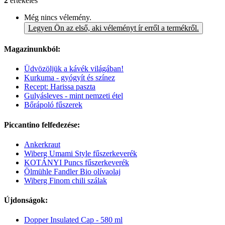
2
értékelés
Még nincs vélemény.
Legyen Ön az első, aki véleményt ír erről a termékről.
Magazinunkból:
Üdvözöljük a kávék világában!
Kurkuma - gyógyít és színez
Recept: Harissa paszta
Gulyásleves - mint nemzeti étel
Bőrápoló fűszerek
Piccantino felfedezése:
Ankerkraut
Wiberg Umami Style fűszerkeverék
KOTÁNYI Puncs fűszerkeverék
Ölmühle Fandler Bio olívaolaj
Wiberg Finom chili szálak
Újdonságok:
Dopper Insulated Cap - 580 ml