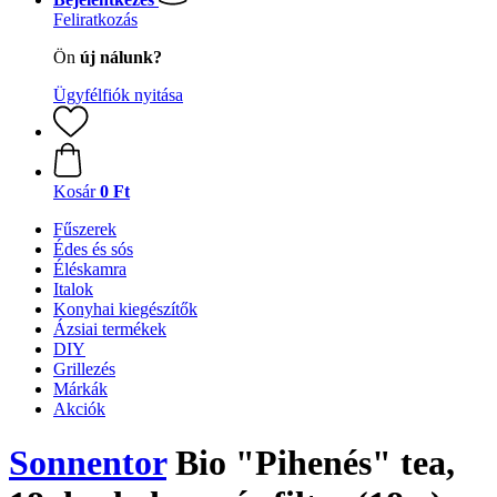
Feliratkozás
Ön
új nálunk?
Ügyfélfiók nyitása
Kosár
0 Ft
Fűszerek
Édes és sós
Éléskamra
Italok
Konyhai kiegészítők
Ázsiai termékek
DIY
Grillezés
Márkák
Akciók
Sonnentor
Bio "Pihenés" tea,