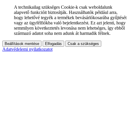
A technikailag szükséges Cookie-k csak weboldalunk
alapvető funkcióit biztosítják. Használhatók például arra,
hogy lehetővé tegyék a termékek bevásárlókosarába gyűjtését
vagy az ügyfélfiókba való bejelentkezést. Ez azt jelenti, hogy
semmilyen következtetés levonása nem lehetséges, így ebből
származó adatot soha nem adunk át harmadik félnek.
Beállítások mentése
Elfogadás
Csak a szükséges
Adatvédelemi nyilatkozatot