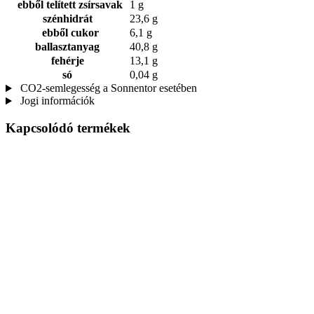
ebből telített zsírsavak
1 g
szénhidrát
23,6 g
ebből cukor
6,1 g
ballasztanyag
40,8 g
fehérje
13,1 g
só
0,04 g
CO2-semlegesség a Sonnentor esetében
Jogi információk
Kapcsolódó termékek