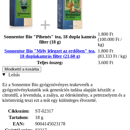
1.800 Ft
Sonnentor Bio "Pihenés" tea, 18 dupla kamrás
(100.000 Ft /
filter (18 g)
kg)
Sonnentor Bio "Mély lélegzet az erdőben" tea,
1.800 Ft
18 duplakamrás filter (21,60 g)
(83.333 Ft / kg)
Teljes összeg:
3.600 Ft
Mindkettő a kosárba
Leírás
Ez a Sonnentor Bio gyógynövényes teakeverék a
gyógynövénykutatók sok generációs tudása alapján készült: a
citromfű, a levendula, a zsálya, az édeskömény, a petrezselyem és a
körömvirág teszi ezt a teát egy különleges élvezetté.
Cikkszám:
ST-02317
Tartalom:
18 g
EAN:
9004145023178