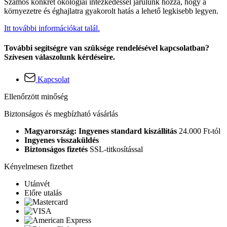
Számos konkrét ökológiai intézkedéssel járulunk hozzá, hogy a
környezetre és éghajlatra gyakorolt hatás a lehető legkisebb legyen.
Itt további információkat talál.
További segítségre van szüksége rendelésével kapcsolatban?
Szívesen válaszolunk kérdéseire.
Kapcsolat
Ellenőrzött minőség
Biztonságos és megbízható vásárlás
Magyarország: Ingyenes standard kiszállítás
24.000 Ft-tól
Ingyenes visszaküldés
Biztonságos fizetés
SSL-titkosítással
Kényelmesen fizethet
Utánvét
Előre utalás