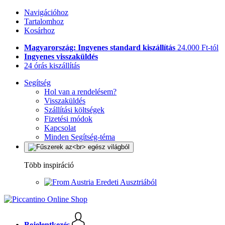
Navigációhoz
Tartalomhoz
Kosárhoz
Magyarország: Ingyenes standard kiszállítás
24.000 Ft-tól
Ingyenes visszaküldés
24 órás kiszállítás
Segítség
Hol van a rendelésem?
Visszaküldés
Szállítási költségek
Fizetési módok
Kapcsolat
Minden Segítség-téma
Több inspiráció
Eredeti Ausztriából
Bejelentkezés