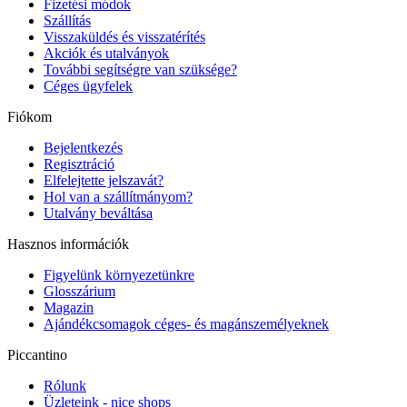
Fizetési módok
Szállítás
Visszaküldés és visszatérítés
Akciók és utalványok
További segítségre van szüksége?
Céges ügyfelek
Fiókom
Bejelentkezés
Regisztráció
Elfelejtette jelszavát?
Hol van a szállítmányom?
Utalvány beváltása
Hasznos információk
Figyelünk környezetünkre
Glosszárium
Magazin
Ajándékcsomagok céges- és magánszemélyeknek
Piccantino
Rólunk
Üzleteink - nice shops