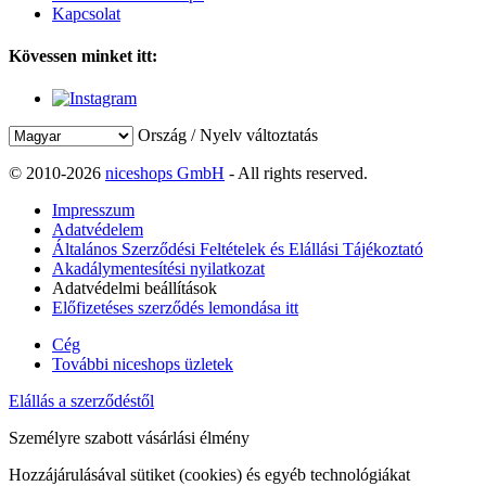
Kapcsolat
Kövessen minket itt:
Ország / Nyelv változtatás
© 2010-2026
niceshops GmbH
- All rights reserved.
Impresszum
Adatvédelem
Általános Szerződési Feltételek és Elállási Tájékoztató
Akadálymentesítési nyilatkozat
Adatvédelmi beállítások
Előfizetéses szerződés lemondása itt
Cég
További niceshops üzletek
Elállás a szerződéstől
Személyre szabott vásárlási élmény
Hozzájárulásával sütiket (cookies) és egyéb technológiákat