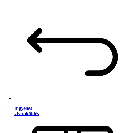
Ingyenes
visszaküldés