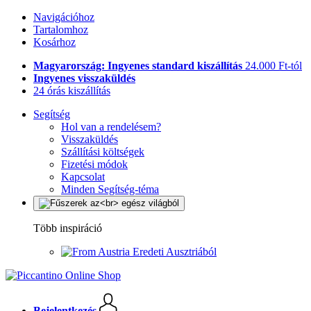
Navigációhoz
Tartalomhoz
Kosárhoz
Magyarország: Ingyenes standard kiszállítás
24.000 Ft-tól
Ingyenes visszaküldés
24 órás kiszállítás
Segítség
Hol van a rendelésem?
Visszaküldés
Szállítási költségek
Fizetési módok
Kapcsolat
Minden Segítség-téma
Több inspiráció
Eredeti Ausztriából
Bejelentkezés