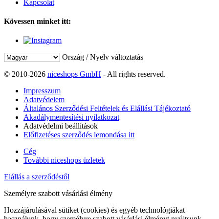
Kapcsolat
Kövessen minket itt:
Ország / Nyelv változtatás
© 2010-2026
niceshops GmbH
- All rights reserved.
Impresszum
Adatvédelem
Általános Szerződési Feltételek és Elállási Tájékoztató
Akadálymentesítési nyilatkozat
Adatvédelmi beállítások
Előfizetéses szerződés lemondása itt
Cég
További niceshops üzletek
Elállás a szerződéstől
Személyre szabott vásárlási élmény
Hozzájárulásával sütiket (cookies) és egyéb technológiákat
használunk, hogy személyre szabott vásárlási élményt nyújtsunk