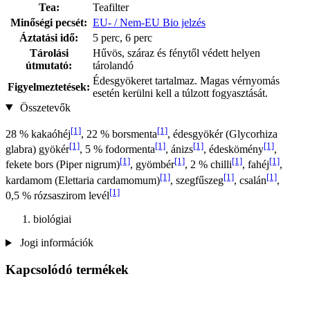
Tea:
Teafilter
Minőségi pecsét:
EU- / Nem-EU Bio jelzés
Áztatási idő:
5 perc, 6 perc
Tárolási
Hűvös, száraz és fénytől védett helyen
útmutató:
tárolandó
Édesgyökeret tartalmaz. Magas vérnyomás
Figyelmeztetések:
esetén kerülni kell a túlzott fogyasztását.
Összetevők
[1]
[1]
28 % kakaóhéj
, 22 % borsmenta
, édesgyökér (Glycorhiza
[1]
[1]
[1]
[1]
glabra) gyökér
, 5 % fodormenta
, ánizs
, édeskömény
,
[1]
[1]
[1]
[1]
fekete bors (Piper nigrum)
, gyömbér
, 2 % chilli
, fahéj
,
[1]
[1]
[1]
kardamom (Elettaria cardamomum)
, szegfűszeg
, csalán
,
[1]
0,5 % rózsaszirom levél
biológiai
Jogi információk
Kapcsolódó termékek