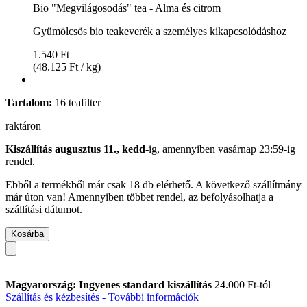
Bio "Megvilágosodás" tea - Alma és citrom
Gyümölcsös bio teakeverék a személyes kikapcsolódáshoz
1.540 Ft
(48.125 Ft / kg)
Tartalom:
16 teafilter
raktáron
Kiszállítás augusztus 11., kedd
-ig, amennyiben
vasárnap 23:59-ig
rendel.
Ebből a termékből már csak 18 db elérhető. A következő szállítmány
már úton van! Amennyiben többet rendel, az befolyásolhatja a
szállítási dátumot.
Kosárba
Magyarország: Ingyenes standard kiszállítás
24.000 Ft-tól
Szállítás és kézbesítés - További információk