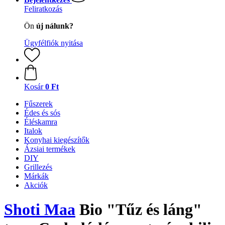
Feliratkozás
Ön
új nálunk?
Ügyfélfiók nyitása
Kosár
0 Ft
Fűszerek
Édes és sós
Éléskamra
Italok
Konyhai kiegészítők
Ázsiai termékek
DIY
Grillezés
Márkák
Akciók
Shoti Maa
Bio "Tűz és láng"