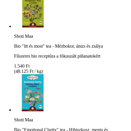
Shoti Maa
Bio "Itt és most" tea - Mézbokor, ánizs és zsálya
Fűszeres bio receptúra a fókuszált pillanatokért
1.540 Ft
(48.125 Ft / kg)
Shoti Maa
Bio "Emotional Clarity" tea - Hibiszkusz, menta és