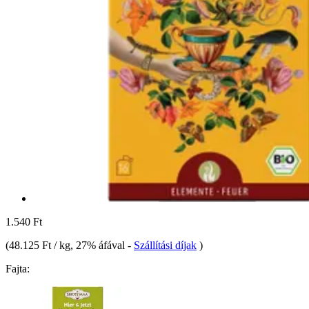
1.540 Ft
(
48.125 Ft / kg
, 27% áfával
-
Szállítási díjak
)
Fajta: