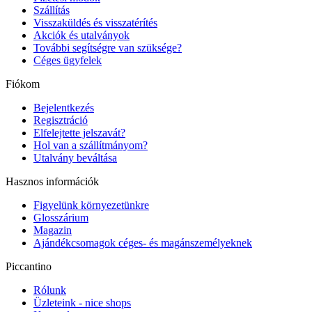
Szállítás
Visszaküldés és visszatérítés
Akciók és utalványok
További segítségre van szüksége?
Céges ügyfelek
Fiókom
Bejelentkezés
Regisztráció
Elfelejtette jelszavát?
Hol van a szállítmányom?
Utalvány beváltása
Hasznos információk
Figyelünk környezetünkre
Glosszárium
Magazin
Ajándékcsomagok céges- és magánszemélyeknek
Piccantino
Rólunk
Üzleteink - nice shops