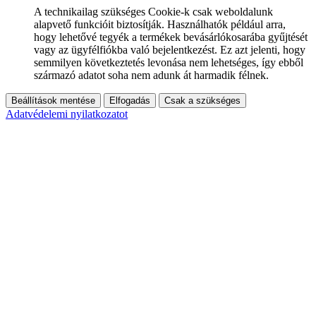
A technikailag szükséges Cookie-k csak weboldalunk
alapvető funkcióit biztosítják. Használhatók például arra,
hogy lehetővé tegyék a termékek bevásárlókosarába gyűjtését
vagy az ügyfélfiókba való bejelentkezést. Ez azt jelenti, hogy
semmilyen következtetés levonása nem lehetséges, így ebből
származó adatot soha nem adunk át harmadik félnek.
Beállítások mentése
Elfogadás
Csak a szükséges
Adatvédelemi nyilatkozatot