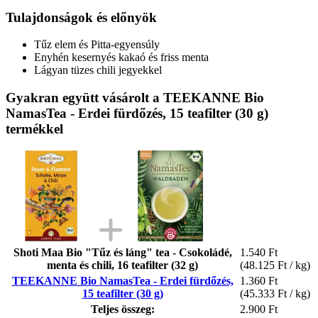
Tulajdonságok és előnyök
Tűz elem és Pitta-egyensúly
Enyhén kesernyés kakaó és friss menta
Lágyan tüzes chili jegyekkel
Gyakran együtt vásárolt a TEEKANNE Bio
NamasTea - Erdei fürdőzés, 15 teafilter (30 g)
termékkel
Shoti Maa Bio "Tűz és láng" tea - Csokoládé,
1.540 Ft
menta és chili, 16 teafilter (32 g)
(48.125 Ft / kg)
TEEKANNE Bio NamasTea - Erdei fürdőzés,
1.360 Ft
15 teafilter (30 g)
(45.333 Ft / kg)
Teljes összeg:
2.900 Ft