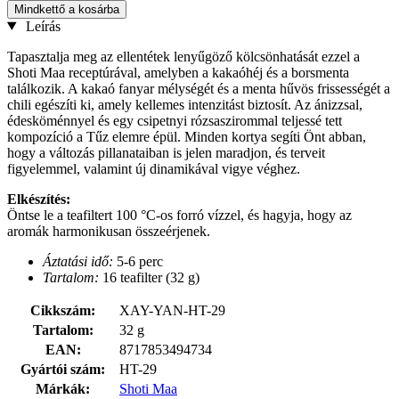
Mindkettő a kosárba
Leírás
Tapasztalja meg az ellentétek lenyűgöző kölcsönhatását ezzel a
Shoti Maa receptúrával, amelyben a kakaóhéj és a borsmenta
találkozik. A kakaó fanyar mélységét és a menta hűvös frissességét a
chili egészíti ki, amely kellemes intenzitást biztosít. Az ánizzsal,
édesköménnyel és egy csipetnyi rózsaszirommal teljessé tett
kompozíció a Tűz elemre épül. Minden kortya segíti Önt abban,
hogy a változás pillanataiban is jelen maradjon, és terveit
figyelemmel, valamint új dinamikával vigye véghez.
Elkészítés:
Öntse le a teafiltert 100 °C-os forró vízzel, és hagyja, hogy az
aromák harmonikusan összeérjenek.
Áztatási idő:
5-6 perc
Tartalom:
16 teafilter (32 g)
Cikkszám:
XAY-YAN-HT-29
Tartalom:
32 g
EAN:
8717853494734
Gyártói szám:
HT-29
Márkák:
Shoti Maa