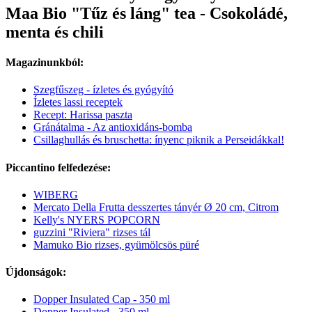
Maa Bio "Tűz és láng" tea - Csokoládé,
menta és chili
Magazinunkból:
Szegfűszeg - ízletes és gyógyító
Ízletes lassi receptek
Recept: Harissa paszta
Gránátalma - Az antioxidáns-bomba
Csillaghullás és bruschetta: ínyenc piknik a Perseidákkal!
Piccantino felfedezése:
WIBERG
Mercato Della Frutta desszertes tányér Ø 20 cm, Citrom
Kelly's NYERS POPCORN
guzzini "Riviera" rizses tál
Mamuko Bio rizses, gyümölcsös püré
Újdonságok:
Dopper Insulated Cap - 350 ml
Dopper Insulated - 350 ml