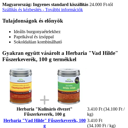
Magyarország: Ingyenes standard kiszállítás
24.000 Ft-tól
Szállítás és kézbesítés - További információk
Tulajdonságok és előnyök
Ideális burgonyaételekhez
Paprikával és izsóppal
Sokoldalúan kombinálható
Gyakran együtt vásárolt a Herbaria "Vad Hilde"
Fűszerkeverék, 100 g termékkel
Herbaria "Kulináris élvezet"
3.410 Ft
(34.100 Ft /
Fűszerkeverék, 100 g
kg)
Herbaria "Vad Hilde" Fűszerkeverék, 100
3.410 Ft
g
(34.100 Ft / kg)