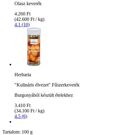
Olasz keverék
4.260 Ft
(42.600 Ft / kg)
4.1 (10)
Herbaria
"Kulináris élvezet" Fűszerkeverék
Burgonyából készült ételekhez
3.410 Ft
(34.100 Ft / kg)
4.5 (6)
Tartalom:
100 g