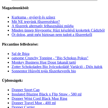
Magazinunkból:
Kurkuma - gyógyít és színez
Mit NE tegyünk fűszerezéskor?
A fűszerek alternatív felhasználási módja
Minden ünnep fénypontja: Házi készítésű krokettek Cádizból
Öt dolog, amit még biztosan nem tudott a fűszerekről
Piccantino felfedezése:
Sal de Ibiza
oatsome Crunchy Topping - "Bio Schokus Pokus"
Monkey Business Hug Doug fakanál tartó
Zotter Schokoladen Bio Ivócsokoládé Variáció - Diós italok
Sonnentor Húsvéti tojás fűszerkeverék bio
Újdonságok:
Dopper Sport Cap
Insulated Blazing Black x Flip Straw - 580 ml
Dopper Wrist Cord Black Mug Ring
Dopper Travel Mug - 400 ml
Dopper Carrier