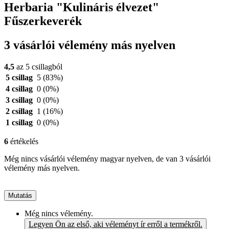
Herbaria "Kulináris élvezet"
Fűszerkeverék
3 vásárlói vélemény más nyelven
4,5
az 5 csillagból
5 csillag
5
(83%)
4 csillag
0
(0%)
3 csillag
0
(0%)
2 csillag
1
(16%)
1 csillag
0
(0%)
6
értékelés
Még nincs vásárlói vélemény magyar nyelven, de van 3 vásárlói
vélemény más nyelven.
Mutatás
Még nincs vélemény.
Legyen Ön az első, aki véleményt ír erről a termékről.