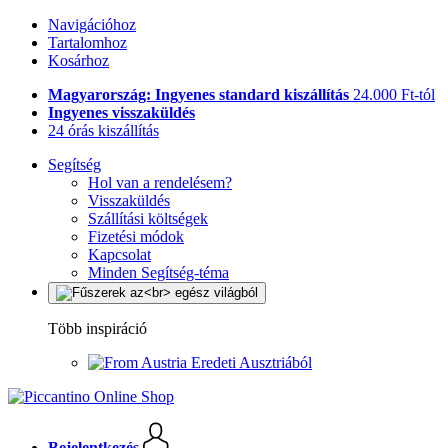
Navigációhoz
Tartalomhoz
Kosárhoz
Magyarország: Ingyenes standard kiszállítás
24.000 Ft-tól
Ingyenes visszaküldés
24 órás kiszállítás
Segítség
Hol van a rendelésem?
Visszaküldés
Szállítási költségek
Fizetési módok
Kapcsolat
Minden Segítség-téma
Több inspiráció
Eredeti Ausztriából
Bejelentkezés