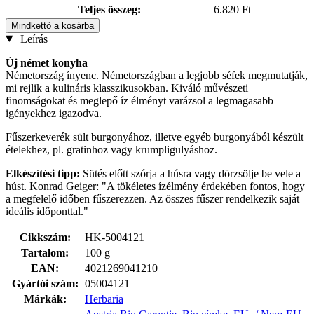
Teljes összeg:
6.820 Ft
Mindkettő a kosárba
Leírás
Új német konyha
Németország ínyenc. Németországban a legjobb séfek megmutatják,
mi rejlik a kulináris klasszikusokban. Kiváló művészeti
finomságokat és meglepő íz élményt varázsol a legmagasabb
igényekhez igazodva.
Fűszerkeverék sült burgonyához, illetve egyéb burgonyából készült
ételekhez, pl. gratinhoz vagy krumpligulyáshoz.
Elkészítési tipp:
Sütés előtt szórja a húsra vagy dörzsölje be vele a
húst. Konrad Geiger: "A tökéletes ízélmény érdekében fontos, hogy
a megfelelő időben fűszerezzen. Az összes fűszer rendelkezik saját
ideális időponttal."
Cikkszám:
HK-5004121
Tartalom:
100 g
EAN:
4021269041210
Gyártói szám:
05004121
Márkák:
Herbaria