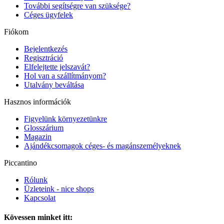
További segítségre van szüksége?
Céges ügyfelek
Fiókom
Bejelentkezés
Regisztráció
Elfelejtette jelszavát?
Hol van a szállítmányom?
Utalvány beváltása
Hasznos információk
Figyelünk környezetünkre
Glosszárium
Magazin
Ajándékcsomagok céges- és magánszemélyeknek
Piccantino
Rólunk
Üzleteink - nice shops
Kapcsolat
Kövessen minket itt: