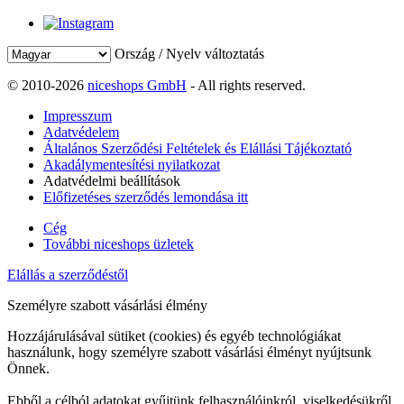
Ország / Nyelv változtatás
© 2010-2026
niceshops GmbH
- All rights reserved.
Impresszum
Adatvédelem
Általános Szerződési Feltételek és Elállási Tájékoztató
Akadálymentesítési nyilatkozat
Adatvédelmi beállítások
Előfizetéses szerződés lemondása itt
Cég
További niceshops üzletek
Elállás a szerződéstől
Személyre szabott vásárlási élmény
Hozzájárulásával sütiket (cookies) és egyéb technológiákat
használunk, hogy személyre szabott vásárlási élményt nyújtsunk
Önnek.
Ebből a célból adatokat gyűjtünk felhasználóinkról, viselkedésükről