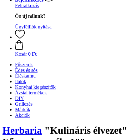
Feliratkozás
Ön
új nálunk?
Ügyfélfiók nyitása
Kosár
0 Ft
Fűszerek
Édes és sós
Éléskamra
Italok
Konyhai kiegészítők
Ázsiai termékek
DIY
Grillezés
Márkák
Akciók
Herbaria
"Kulináris élvezet"