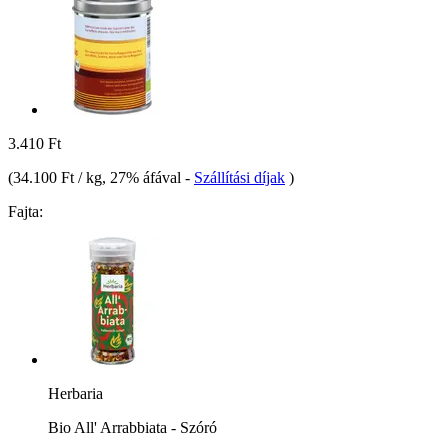
3.410 Ft
(
34.100 Ft / kg
, 27% áfával
-
Szállítási díjak
)
Fajta:
Herbaria
Bio All' Arrabbiata - Szóró