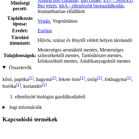
Austria Bio Garantie
,
Bio címke
,
EU- / Nem-EU
Minőségi
Bio jelzés
,
kbA - ellenőrzött biogazdálkodás
,
pecsét:
fenntarthatóan előállított
Táplálkozás
Vegán
, Vegetáriánus
típusa:
Eredet:
Európa
Tárolási
Hűvös, száraz és fénytől védett helyen tárolandó
útmutató:
Mesterséges aromáktól mentes, Mesterséges
Tulajdonságok:
színezékektől mentes, Tartósítószer-mentes,
Ízfokozóktól mentes, Adalékanyagoktól mentes
Összetevők
[1]
[1]
[1]
[1]
[1]
kősó, paprika
, hagyma
, fekete bors
, izsóp
, fokhagyma
,
[1]
[1]
boróka
, koriander
ellenőrzött biológiai gazdálkodásból
Jogi információk
Kapcsolódó termékek