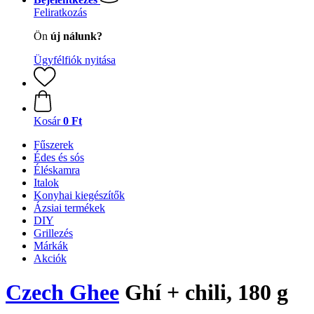
Feliratkozás
Ön
új nálunk?
Ügyfélfiók nyitása
Kosár
0 Ft
Fűszerek
Édes és sós
Éléskamra
Italok
Konyhai kiegészítők
Ázsiai termékek
DIY
Grillezés
Márkák
Akciók
Czech Ghee
Ghí + chili, 180 g