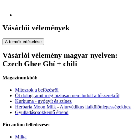
Vásárlói vélemények
A termék értékelése
Vásárlói vélemény magyar nyelven:
Czech Ghee Ghí + chili
Magazinunkból:
Mítoszok a befőzésről
Öt dolog, amit még biztosan nem tudott a fűszerekről
Kurkuma - gyógyít és színez
Herbaria Moon Milk - Ajurvédikus italkülönlegességekhez
Gyulladáscsökkentő étrend
Piccantino felfedezése:
Milka