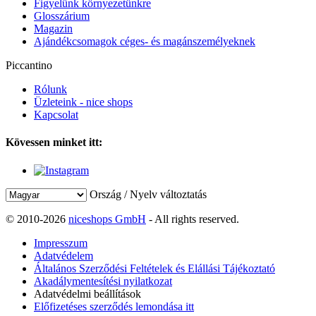
Figyelünk környezetünkre
Glosszárium
Magazin
Ajándékcsomagok céges- és magánszemélyeknek
Piccantino
Rólunk
Üzleteink - nice shops
Kapcsolat
Kövessen minket itt:
Ország / Nyelv változtatás
© 2010-2026
niceshops GmbH
- All rights reserved.
Impresszum
Adatvédelem
Általános Szerződési Feltételek és Elállási Tájékoztató
Akadálymentesítési nyilatkozat
Adatvédelmi beállítások
Előfizetéses szerződés lemondása itt