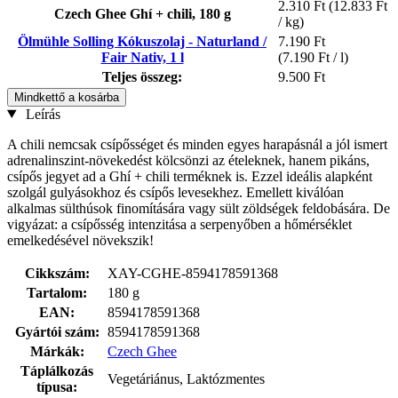
2.310 Ft
(12.833 Ft
Czech Ghee Ghí + chili, 180 g
/ kg)
Ölmühle Solling Kókuszolaj - Naturland /
7.190 Ft
Fair Nativ, 1 l
(7.190 Ft / l)
Teljes összeg:
9.500 Ft
Mindkettő a kosárba
Leírás
A chili nemcsak csípősséget és minden egyes harapásnál a jól ismert
adrenalinszint-növekedést kölcsönzi az ételeknek, hanem pikáns,
csípős jegyet ad a Ghí + chili terméknek is. Ezzel ideális alapként
szolgál gulyásokhoz és csípős levesekhez. Emellett kiválóan
alkalmas sülthúsok finomítására vagy sült zöldségek feldobására. De
vigyázat: a csípősség intenzitása a serpenyőben a hőmérséklet
emelkedésével növekszik!
Cikkszám:
XAY-CGHE-8594178591368
Tartalom:
180 g
EAN:
8594178591368
Gyártói szám:
8594178591368
Márkák:
Czech Ghee
Táplálkozás
Vegetáriánus, Laktózmentes
típusa: