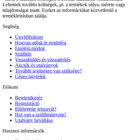
Lehetnek további költségek, pl. a termékek súlya, mérete vagy
tulajdonságai miatt. Ezeket az információkat közvetlenül a
termékleírásban találja.
Segítség
Ügyfélfiókom
Hogyan adjak le rendelést
Fizetési módok
Szállítás
Visszaküldés és visszatérítés
Akciók és utalványok
További segítségre van szüksége?
Céges ügyfelek
Fiókom
Bejelentkezés
Regisztráció
Elfelejtette jelszavát?
Hol van a szállítmányom?
Utalvány beváltása
Hasznos információk