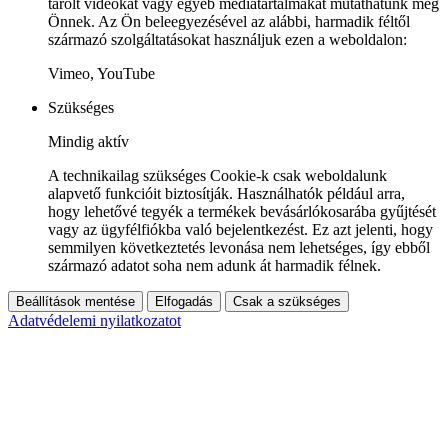
tárolt videókat vagy egyéb médiatartalmakat mutathatunk meg
Önnek. Az Ön beleegyezésével az alábbi, harmadik féltől
származó szolgáltatásokat használjuk ezen a weboldalon:
Vimeo, YouTube
Szükséges
Mindig aktív
A technikailag szükséges Cookie-k csak weboldalunk
alapvető funkcióit biztosítják. Használhatók például arra,
hogy lehetővé tegyék a termékek bevásárlókosarába gyűjtését
vagy az ügyfélfiókba való bejelentkezést. Ez azt jelenti, hogy
semmilyen következtetés levonása nem lehetséges, így ebből
származó adatot soha nem adunk át harmadik félnek.
Beállítások mentése
Elfogadás
Csak a szükséges
Adatvédelemi nyilatkozatot