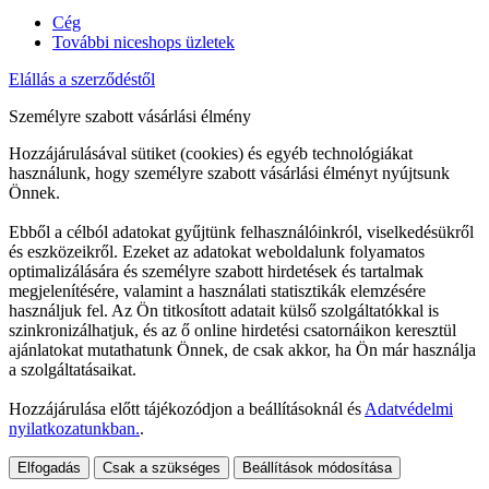
Cég
További niceshops üzletek
Elállás a szerződéstől
Személyre szabott vásárlási élmény
Hozzájárulásával sütiket (cookies) és egyéb technológiákat
használunk, hogy személyre szabott vásárlási élményt nyújtsunk
Önnek.
Ebből a célból adatokat gyűjtünk felhasználóinkról, viselkedésükről
és eszközeikről. Ezeket az adatokat weboldalunk folyamatos
optimalizálására és személyre szabott hirdetések és tartalmak
megjelenítésére, valamint a használati statisztikák elemzésére
használjuk fel. Az Ön titkosított adatait külső szolgáltatókkal is
szinkronizálhatjuk, és az ő online hirdetési csatornáikon keresztül
ajánlatokat mutathatunk Önnek, de csak akkor, ha Ön már használja
a szolgáltatásaikat.
Hozzájárulása előtt tájékozódjon a beállításoknál és
Adatvédelmi
nyilatkozatunkban.
.
Elfogadás
Csak a szükséges
Beállítások módosítása