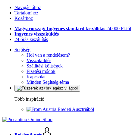
Navigációhoz
Tartalomhoz
Kosárhoz
Magyarország: Ingyenes standard kiszállítás
24.000 Ft-tól
Ingyenes visszaküldés
24 órás kiszállítás
Segítség
Hol van a rendelésem?
Visszaküldés
Szállítási költségek
Fizetési módok
Kapcsolat
Minden Segítség-téma
Több inspiráció
Eredeti Ausztriából
Bejelentkezés