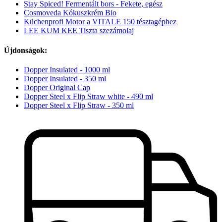
Stay Spiced! Fermentált bors - Fekete, egész
Cosmoveda Kókuszkrém Bio
Küchenprofi Motor a VITALE 150 tésztagéphez
LEE KUM KEE Tiszta szezámolaj
Újdonságok:
Dopper Insulated - 1000 ml
Dopper Insulated - 350 ml
Dopper Original Cap
Dopper Steel x Flip Straw white - 490 ml
Dopper Steel x Flip Straw - 350 ml