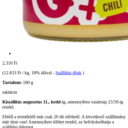
2.310 Ft
(
12.833 Ft / kg
, 18% áfával
-
Szállítási díjak
)
Tartalom:
180 g
raktáron
Kiszállítás augusztus 11., kedd
-ig, amennyiben
vasárnap 23:59-ig
rendel.
Ebből a termékből már csak 20 db elérhető. A következő szállítmány
már úton van! Amennyiben többet rendel, az befolyásolhatja a
szállítási dátumot.