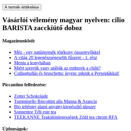
A termék értékelése
Vásárlói vélemény magyar nyelven: cilio
BARISTA zacckiütő doboz
Magazinunkból:
Méz - egy natúrtermék jótékony összetevőkkel
A világ 20 legegészségesebb fűszere - 1. rész
Menta a konyhában
Miért szeretik vagy utálják az emberek a chilit?
Csillaghullás és bruschetta: ínyenc piknik a Perseidákkal!
Piccantino felfedezése:
Zotter Schokolade
Tumminello Biscottini alla Manna & Arancia
Bio tehéntej alapú anyatej-kiegészítő tápszer
Sonnentor Téli este tea
TEEKANNE Teakülönlegességek Zöld tea citrom RFA
Újdonságok: