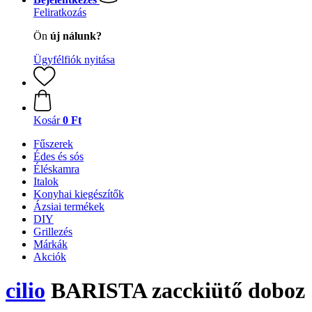
Feliratkozás
Ön
új nálunk?
Ügyfélfiók nyitása
Kosár
0 Ft
Fűszerek
Édes és sós
Éléskamra
Italok
Konyhai kiegészítők
Ázsiai termékek
DIY
Grillezés
Márkák
Akciók
cilio
BARISTA zacckiütő doboz