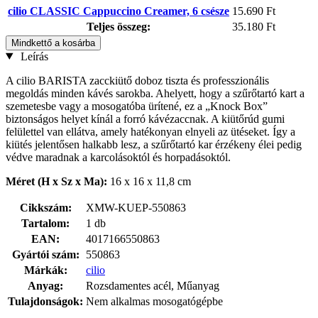
cilio CLASSIC Cappuccino Creamer, 6 csésze
15.690 Ft
Teljes összeg:
35.180 Ft
Mindkettő a kosárba
Leírás
A cilio BARISTA zacckiütő doboz tiszta és professzionális
megoldás minden kávés sarokba. Ahelyett, hogy a szűrőtartó kart a
szemetesbe vagy a mosogatóba ürítené, ez a „Knock Box”
biztonságos helyet kínál a forró kávézaccnak. A kiütőrúd gumi
felülettel van ellátva, amely hatékonyan elnyeli az ütéseket. Így a
kiütés jelentősen halkabb lesz, a szűrőtartó kar érzékeny élei pedig
védve maradnak a karcolásoktól és horpadásoktól.
Méret (H x Sz x Ma):
16 x 16 x 11,8 cm
Cikkszám:
XMW-KUEP-550863
Tartalom:
1 db
EAN:
4017166550863
Gyártói szám:
550863
Márkák:
cilio
Anyag:
Rozsdamentes acél, Műanyag
Tulajdonságok:
Nem alkalmas mosogatógépbe