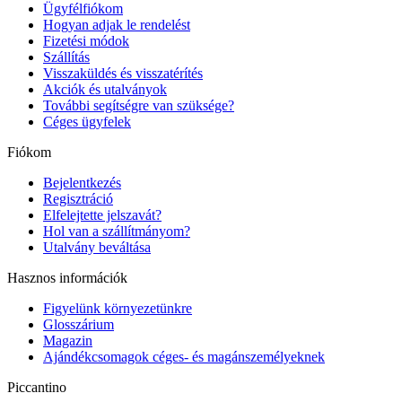
Ügyfélfiókom
Hogyan adjak le rendelést
Fizetési módok
Szállítás
Visszaküldés és visszatérítés
Akciók és utalványok
További segítségre van szüksége?
Céges ügyfelek
Fiókom
Bejelentkezés
Regisztráció
Elfelejtette jelszavát?
Hol van a szállítmányom?
Utalvány beváltása
Hasznos információk
Figyelünk környezetünkre
Glosszárium
Magazin
Ajándékcsomagok céges- és magánszemélyeknek
Piccantino