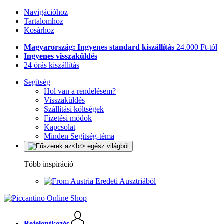
Navigációhoz
Tartalomhoz
Kosárhoz
Magyarország: Ingyenes standard kiszállítás
24.000 Ft-tól
Ingyenes visszaküldés
24 órás kiszállítás
Segítség
Hol van a rendelésem?
Visszaküldés
Szállítási költségek
Fizetési módok
Kapcsolat
Minden Segítség-téma
Több inspiráció
Eredeti Ausztriából
Bejelentkezés