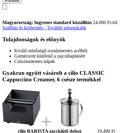
Kosárba
Magyarország: Ingyenes standard kiszállítás
24.000 Ft-tól
Szállítás és kézbesítés - További információk
Tulajdonságok és előnyök
Kiváló minőségű rozsdamentes acélból
Gumírozott kiütőrúd a zajcsillapításért
Csúszásmentes talpak
Gyakran együtt vásárolt a cilio CLASSIC
Cappuccino Creamer, 6 csésze termékkel
cilio BARISTA zacckiütő doboz
19.490 Ft