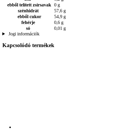
ebből telített zsírsavak
0 g
szénhidrát
57,6 g
ebből cukor
54,9 g
fehérje
0,6 g
só
0,01 g
Jogi információk
Kapcsolódó termékek