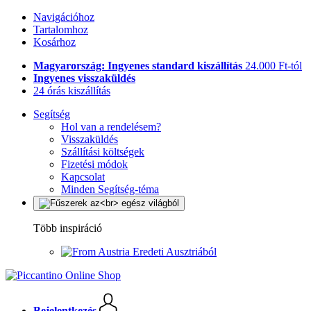
Navigációhoz
Tartalomhoz
Kosárhoz
Magyarország: Ingyenes standard kiszállítás
24.000 Ft-tól
Ingyenes visszaküldés
24 órás kiszállítás
Segítség
Hol van a rendelésem?
Visszaküldés
Szállítási költségek
Fizetési módok
Kapcsolat
Minden Segítség-téma
Több inspiráció
Eredeti Ausztriából
Bejelentkezés