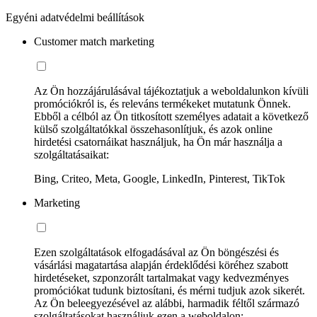
Egyéni adatvédelmi beállítások
Customer match marketing
Az Ön hozzájárulásával tájékoztatjuk a weboldalunkon kívüli
promóciókról is, és releváns termékeket mutatunk Önnek.
Ebből a célból az Ön titkosított személyes adatait a következő
külső szolgáltatókkal összehasonlítjuk, és azok online
hirdetési csatornáikat használjuk, ha Ön már használja a
szolgáltatásaikat:
Bing, Criteo, Meta, Google, LinkedIn, Pinterest, TikTok
Marketing
Ezen szolgáltatások elfogadásával az Ön böngészési és
vásárlási magatartása alapján érdeklődési köréhez szabott
hirdetéseket, szponzorált tartalmakat vagy kedvezményes
promóciókat tudunk biztosítani, és mérni tudjuk azok sikerét.
Az Ön beleegyezésével az alábbi, harmadik féltől származó
szolgáltatásokat használjuk ezen a weboldalon: