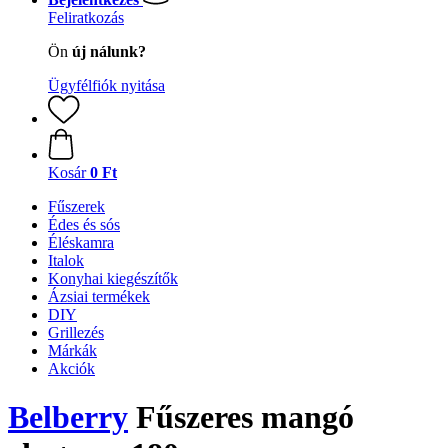
Feliratkozás
Ön
új nálunk?
Ügyfélfiók nyitása
Kosár
0 Ft
Fűszerek
Édes és sós
Éléskamra
Italok
Konyhai kiegészítők
Ázsiai termékek
DIY
Grillezés
Márkák
Akciók
Belberry
Fűszeres mangó