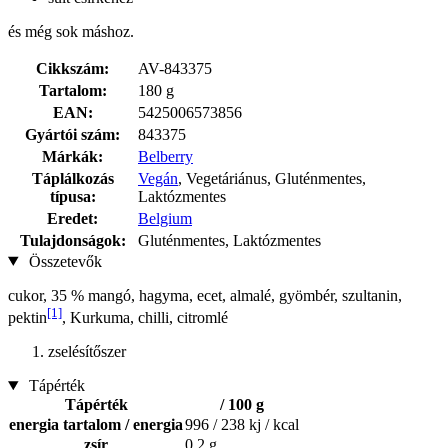
és még sok máshoz.
Cikkszám:
AV-843375
Tartalom:
180 g
EAN:
5425006573856
Gyártói szám:
843375
Márkák:
Belberry
Táplálkozás
Vegán
, Vegetáriánus, Gluténmentes,
típusa:
Laktózmentes
Eredet:
Belgium
Tulajdonságok:
Gluténmentes, Laktózmentes
Összetevők
cukor, 35 % mangó, hagyma, ecet, almalé, gyömbér, szultanin,
[1]
pektin
, Kurkuma, chilli, citromlé
zselésítőszer
Tápérték
Tápérték
/ 100 g
energia tartalom / energia
996 / 238 kj / kcal
zsír
0,2 g