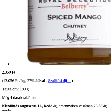
2.350 Ft
(
13.056 Ft / kg
, 27% áfával
-
Szállítási díjak
)
Tartalom:
180 g
Még 4 darab raktáron
Kiszállítás augusztus 11., kedd
-ig, amennyiben
vasárnap 23:59-ig
rendel.