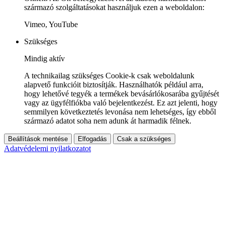
származó szolgáltatásokat használjuk ezen a weboldalon:
Vimeo, YouTube
Szükséges
Mindig aktív
A technikailag szükséges Cookie-k csak weboldalunk
alapvető funkcióit biztosítják. Használhatók például arra,
hogy lehetővé tegyék a termékek bevásárlókosarába gyűjtését
vagy az ügyfélfiókba való bejelentkezést. Ez azt jelenti, hogy
semmilyen következtetés levonása nem lehetséges, így ebből
származó adatot soha nem adunk át harmadik félnek.
Beállítások mentése
Elfogadás
Csak a szükséges
Adatvédelemi nyilatkozatot