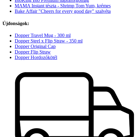
BioKing Bio Prémium napraforgómag
MAMA Instant tészta - Shrimp Tom Yum, krémes
Bake Affair "Cheers for every good day" szalvéta
Újdonságok:
Dopper Travel Mug - 300 ml
Dopper Steel x Flip Straw - 350 ml
Dopper Original Cap
Dopper Flip Straw
Dopper Hordozókötél