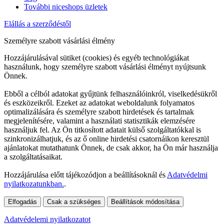
További niceshops üzletek
Elállás a szerződéstől
Személyre szabott vásárlási élmény
Hozzájárulásával sütiket (cookies) és egyéb technológiákat
használunk, hogy személyre szabott vásárlási élményt nyújtsunk
Önnek.
Ebből a célból adatokat gyűjtünk felhasználóinkról, viselkedésükről
és eszközeikről. Ezeket az adatokat weboldalunk folyamatos
optimalizálására és személyre szabott hirdetések és tartalmak
megjelenítésére, valamint a használati statisztikák elemzésére
használjuk fel. Az Ön titkosított adatait külső szolgáltatókkal is
szinkronizálhatjuk, és az ő online hirdetési csatornáikon keresztül
ajánlatokat mutathatunk Önnek, de csak akkor, ha Ön már használja
a szolgáltatásaikat.
Hozzájárulása előtt tájékozódjon a beállításoknál és
Adatvédelmi
nyilatkozatunkban.
.
Elfogadás
Csak a szükséges
Beállítások módosítása
Adatvédelemi nyilatkozatot