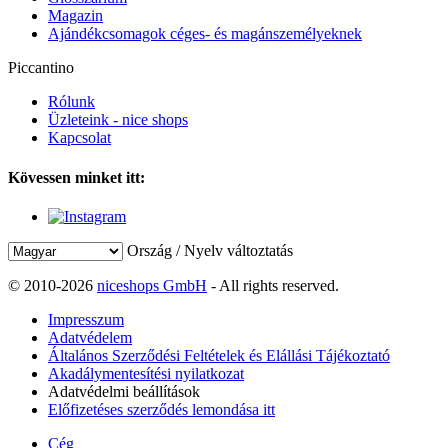
Magazin
Ajándékcsomagok céges- és magánszemélyeknek
Piccantino
Rólunk
Üzleteink - nice shops
Kapcsolat
Kövessen minket itt:
Ország / Nyelv változtatás
© 2010-2026
niceshops GmbH
- All rights reserved.
Impresszum
Adatvédelem
Általános Szerződési Feltételek és Elállási Tájékoztató
Akadálymentesítési nyilatkozat
Adatvédelmi beállítások
Előfizetéses szerződés lemondása itt
Cég