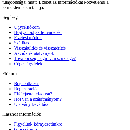
tulajdonságai miatt. Ezeket az információkat közvetlenül a
termékleírásban találja.
Segítség
Ügyfélfiókom
Hogyan adjak le rendelést
Fizetési módok
Szállítás
Visszaküldés és visszatérítés
Akciók és utalványok
További segítségre van szüksége?
Céges ügyfelek
Fiókom
Bejelentkezés
Regisztráció
Elfelejtette jelszavát?
Hol van a szállítmányom?
Utalvány beváltása
Hasznos információk
Figyelünk környezetünkre
Glosszárium