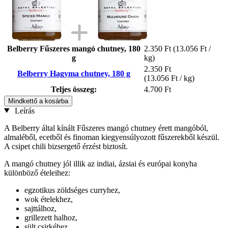
Belberry Fűszeres mangó chutney, 180
2.350 Ft
(13.056 Ft /
g
kg)
2.350 Ft
Belberry Hagyma chutney, 180 g
(13.056 Ft / kg)
Teljes összeg:
4.700 Ft
Mindkettő a kosárba
Leírás
A Belberry által kínált Fűszeres mangó chutney érett mangóból,
almaléből, ecetből és finoman kiegyensúlyozott fűszerekből készül.
A csipet chili bizsergető érzést biztosít.
A mangó chutney jól illik az indiai, ázsiai és európai konyha
különböző ételeihez:
egzotikus zöldséges curryhez,
wok ételekhez,
sajttálhoz,
grillezett halhoz,
sült csirkéhez