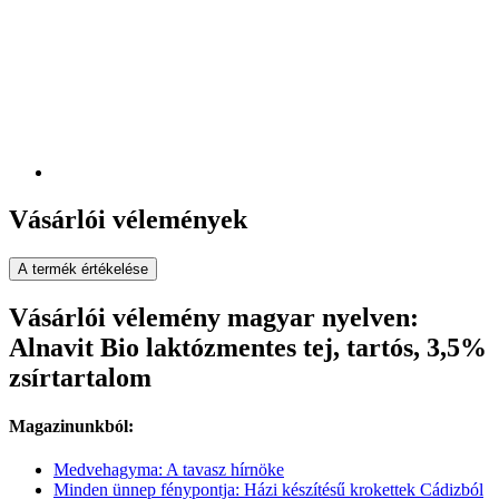
Vásárlói vélemények
A termék értékelése
Vásárlói vélemény magyar nyelven:
Alnavit Bio laktózmentes tej, tartós, 3,5%
zsírtartalom
Magazinunkból:
Medvehagyma: A tavasz hírnöke
Minden ünnep fénypontja: Házi készítésű krokettek Cádizból