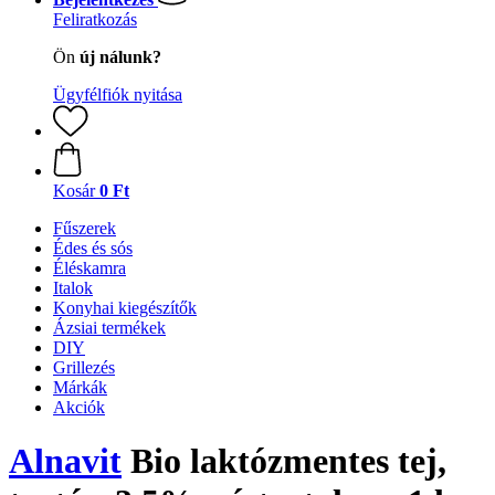
Feliratkozás
Ön
új nálunk?
Ügyfélfiók nyitása
Kosár
0 Ft
Fűszerek
Édes és sós
Éléskamra
Italok
Konyhai kiegészítők
Ázsiai termékek
DIY
Grillezés
Márkák
Akciók
Alnavit
Bio laktózmentes tej,