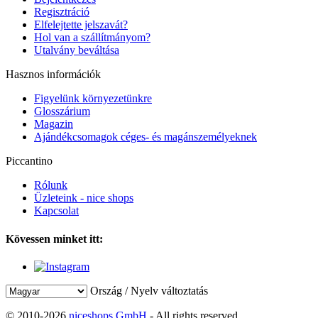
Regisztráció
Elfelejtette jelszavát?
Hol van a szállítmányom?
Utalvány beváltása
Hasznos információk
Figyelünk környezetünkre
Glosszárium
Magazin
Ajándékcsomagok céges- és magánszemélyeknek
Piccantino
Rólunk
Üzleteink - nice shops
Kapcsolat
Kövessen minket itt:
Ország / Nyelv változtatás
© 2010-2026
niceshops GmbH
- All rights reserved.