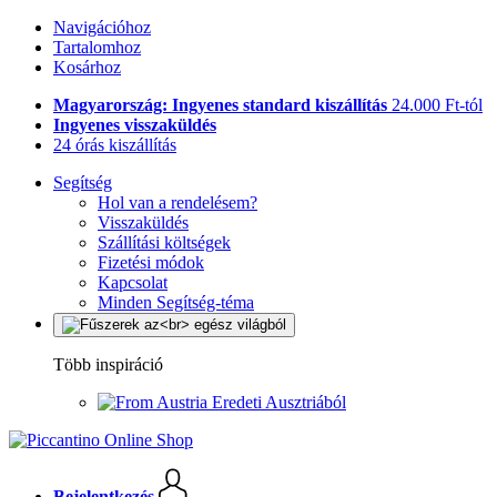
Navigációhoz
Tartalomhoz
Kosárhoz
Magyarország: Ingyenes standard kiszállítás
24.000 Ft-tól
Ingyenes visszaküldés
24 órás kiszállítás
Segítség
Hol van a rendelésem?
Visszaküldés
Szállítási költségek
Fizetési módok
Kapcsolat
Minden Segítség-téma
Több inspiráció
Eredeti Ausztriából
Bejelentkezés