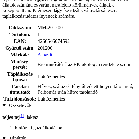
állatok számára egyaránt megfelelő körülmények állnak a
középpontban. Krémesen lágy íze ideális választássá teszi a
táplálkozástudatos ínyencek számára.
Cikkszám:
MM-201200
Tartalom:
1 l
EAN:
4260546674592
Gyártói szám:
201200
Márkák:
Alnavit
Minőségi
Bio minősítésű az EK ökológiai rendelete szerint
pecsét:
Táplálkozás
Laktózmentes
típusa:
Tárolási
Hűvös, száraz és fénytől védett helyen tárolandó,
útmutató:
Felbontás után hűtve tárolandó
Tulajdonságok:
Laktózmentes
Összetevők
[1]
teljes tej
, laktáz
biológiai gazdálkodásból
Tápérték