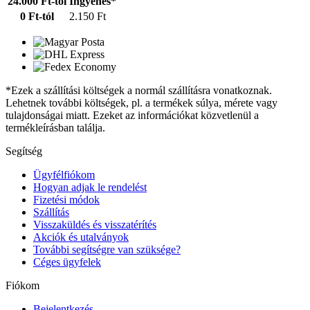
24.000 Ft-tól
Ingyenes*
0 Ft-tól
2.150 Ft
*Ezek a szállítási költségek a normál szállításra vonatkoznak.
Lehetnek további költségek, pl. a termékek súlya, mérete vagy
tulajdonságai miatt. Ezeket az információkat közvetlenül a
termékleírásban találja.
Segítség
Ügyfélfiókom
Hogyan adjak le rendelést
Fizetési módok
Szállítás
Visszaküldés és visszatérítés
Akciók és utalványok
További segítségre van szüksége?
Céges ügyfelek
Fiókom
Bejelentkezés