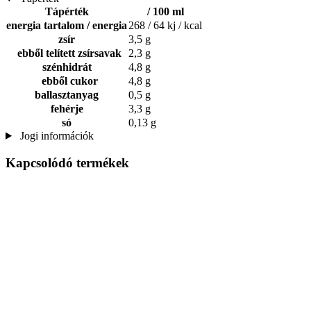
Tápérték
/ 100 ml
energia tartalom / energia
268 / 64 kj / kcal
zsír
3,5 g
ebből telített zsírsavak
2,3 g
szénhidrát
4,8 g
ebből cukor
4,8 g
ballasztanyag
0,5 g
fehérje
3,3 g
só
0,13 g
Jogi információk
Kapcsolódó termékek