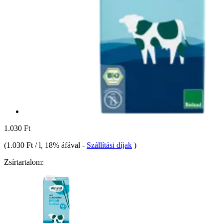
1.030 Ft
(
1.030 Ft / l
, 18% áfával
-
Szállítási díjak
)
Zsírtartalom: