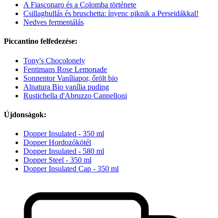
A Fiasconaro és a Colomba története
Csillaghullás és bruschetta: ínyenc piknik a Perseidákkal!
Nedves fermentálás
Piccantino felfedezése:
Tony's Chocolonely
Fentimans Rose Lemonade
Sonnentor Vaníliapor, őrölt bio
Alnatura Bio vanília puding
Rustichella d'Abruzzo Cannelloni
Újdonságok:
Dopper Insulated - 350 ml
Dopper Hordozókötél
Dopper Insulated - 580 ml
Dopper Steel - 350 ml
Dopper Insulated Cap - 350 ml