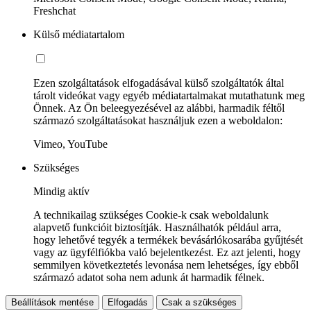
Freshchat
Külső médiatartalom
Ezen szolgáltatások elfogadásával külső szolgáltatók által
tárolt videókat vagy egyéb médiatartalmakat mutathatunk meg
Önnek. Az Ön beleegyezésével az alábbi, harmadik féltől
származó szolgáltatásokat használjuk ezen a weboldalon:
Vimeo, YouTube
Szükséges
Mindig aktív
A technikailag szükséges Cookie-k csak weboldalunk
alapvető funkcióit biztosítják. Használhatók például arra,
hogy lehetővé tegyék a termékek bevásárlókosarába gyűjtését
vagy az ügyfélfiókba való bejelentkezést. Ez azt jelenti, hogy
semmilyen következtetés levonása nem lehetséges, így ebből
származó adatot soha nem adunk át harmadik félnek.
Beállítások mentése
Elfogadás
Csak a szükséges