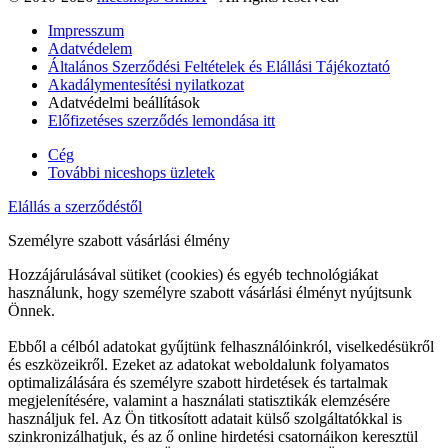
Impresszum
Adatvédelem
Általános Szerződési Feltételek és Elállási Tájékoztató
Akadálymentesítési nyilatkozat
Adatvédelmi beállítások
Előfizetéses szerződés lemondása itt
Cég
További niceshops üzletek
Elállás a szerződéstől
Személyre szabott vásárlási élmény
Hozzájárulásával sütiket (cookies) és egyéb technológiákat
használunk, hogy személyre szabott vásárlási élményt nyújtsunk
Önnek.
Ebből a célból adatokat gyűjtünk felhasználóinkról, viselkedésükről
és eszközeikről. Ezeket az adatokat weboldalunk folyamatos
optimalizálására és személyre szabott hirdetések és tartalmak
megjelenítésére, valamint a használati statisztikák elemzésére
használjuk fel. Az Ön titkosított adatait külső szolgáltatókkal is
szinkronizálhatjuk, és az ő online hirdetési csatornáikon keresztül