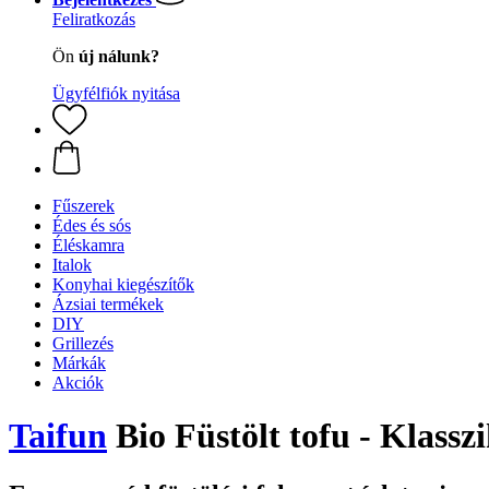
Feliratkozás
Ön
új nálunk?
Ügyfélfiók nyitása
Fűszerek
Édes és sós
Éléskamra
Italok
Konyhai kiegészítők
Ázsiai termékek
DIY
Grillezés
Márkák
Akciók
Taifun
Bio Füstölt tofu - Klasszi