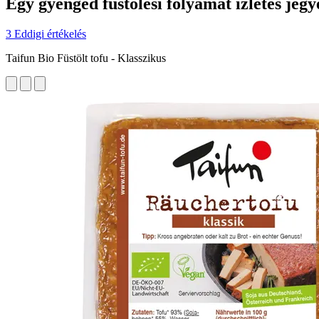
Egy gyengéd füstölési folyamat ízletes jegy
3 Eddigi értékelés
Taifun Bio Füstölt tofu - Klasszikus