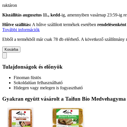
raktáron
Kiszállítás augusztus 11., kedd
-ig, amennyiben
vasárnap 23:59-ig
re
Hűtve szállítás:
A hűtve szállított termékek esetében
rendelésenként 
További információk
Ebből a termékből már csak 78 db elérhető. A következő szállítmány m
Kosárba
Tulajdonságok és előnyök
Finoman füstös
Sokoldalúan felhasználható
Hidegen vagy melegen is fogyasztható
Gyakran együtt vásárolt a Taifun Bio Medvehagyma T