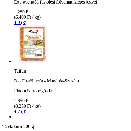
Egy gyengéd füstölési folyamat ízletes jegyei
1.280 Ft
(6.400 Ft / kg)
4.0 (3)
Taifun
Bio Füstölt tofu - Mandula-Szezám
Finom íz, ropogós falat
1.650 Ft
(8.250 Ft / kg)
4.7 (3)
Tartalom:
200 g