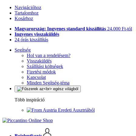
Navigációhoz
Tartalomhoz
Kosárhoz
Magyarország: Ingyenes standard kiszállítás
24.000 Ft-tól
Ingyenes visszaküldés
24 órás kiszállítás
Segítség
Hol van a rendelésem?
Visszaküldés
Szállítási költségek
Fizetési módok
Kapcsolat
Minden Segítség-téma
Több inspiráció
Eredeti Ausztriából
Bejelentkezés