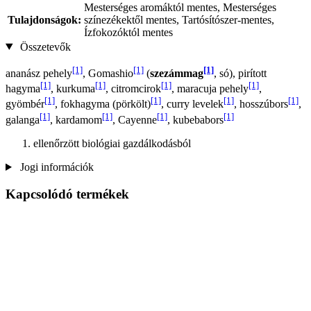
Mesterséges aromáktól mentes, Mesterséges
Tulajdonságok:
színezékektől mentes, Tartósítószer-mentes,
Ízfokozóktól mentes
Összetevők
[1]
[1]
[1]
ananász pehely
, Gomashio
(
szezámmag
, só), pirított
[1]
[1]
[1]
[1]
hagyma
, kurkuma
, citromcirok
, maracuja pehely
,
[1]
[1]
[1]
[1]
gyömbér
, fokhagyma (pörkölt)
, curry levelek
, hosszúbors
,
[1]
[1]
[1]
[1]
galanga
, kardamom
, Cayenne
, kubebabors
ellenőrzött biológiai gazdálkodásból
Jogi információk
Kapcsolódó termékek