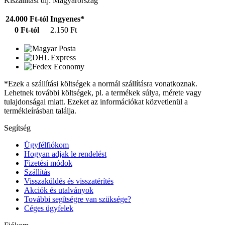
Kiszállítási díj: Magyarország
24.000 Ft-tól
Ingyenes*
0 Ft-tól
2.150 Ft
*Ezek a szállítási költségek a normál szállításra vonatkoznak.
Lehetnek további költségek, pl. a termékek súlya, mérete vagy
tulajdonságai miatt. Ezeket az információkat közvetlenül a
termékleírásban találja.
Segítség
Ügyfélfiókom
Hogyan adjak le rendelést
Fizetési módok
Szállítás
Visszaküldés és visszatérítés
Akciók és utalványok
További segítségre van szüksége?
Céges ügyfelek