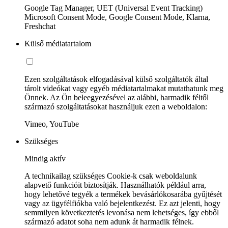
Google Tag Manager, UET (Universal Event Tracking)
Microsoft Consent Mode, Google Consent Mode, Klarna,
Freshchat
Külső médiatartalom
Ezen szolgáltatások elfogadásával külső szolgáltatók által
tárolt videókat vagy egyéb médiatartalmakat mutathatunk meg
Önnek. Az Ön beleegyezésével az alábbi, harmadik féltől
származó szolgáltatásokat használjuk ezen a weboldalon:
Vimeo, YouTube
Szükséges
Mindig aktív
A technikailag szükséges Cookie-k csak weboldalunk
alapvető funkcióit biztosítják. Használhatók például arra,
hogy lehetővé tegyék a termékek bevásárlókosarába gyűjtését
vagy az ügyfélfiókba való bejelentkezést. Ez azt jelenti, hogy
semmilyen következtetés levonása nem lehetséges, így ebből
származó adatot soha nem adunk át harmadik félnek.