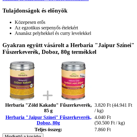
Tulajdonságok és előnyök
Közepesen erős
Az egzotikus serpenyős ételekért
Ananász pelyhekkel és curry levelekkel
Gyakran együtt vásárolt a Herbaria "Jaipur Színei"
Fűszerkeverék, Doboz, 80g termékkel
Herbaria "Zöld Kakadu" Fűszerkeverék,
3.820 Ft
(44.941 Ft
85 g
/ kg)
Herbaria "Jaipur Színei" Fűszerkeverék,
4.040 Ft
Doboz, 80g
(50.500 Ft / kg)
Teljes összeg:
7.860 Ft
Mindkettő a kosárba