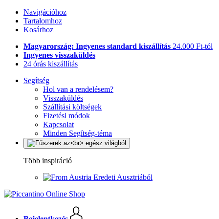
Navigációhoz
Tartalomhoz
Kosárhoz
Magyarország: Ingyenes standard kiszállítás
24.000 Ft-tól
Ingyenes visszaküldés
24 órás kiszállítás
Segítség
Hol van a rendelésem?
Visszaküldés
Szállítási költségek
Fizetési módok
Kapcsolat
Minden Segítség-téma
Több inspiráció
Eredeti Ausztriából
Bejelentkezés