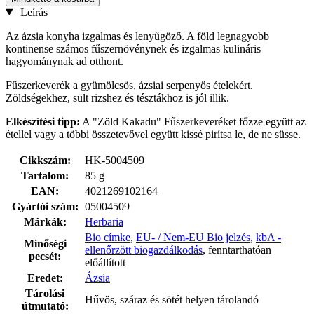
Leírás
Az ázsia konyha izgalmas és lenyűgöző. A föld legnagyobb
kontinense számos fűszernövénynek és izgalmas kulináris
hagyománynak ad otthont.
Fűszerkeverék a gyümölcsös, ázsiai serpenyős ételekért.
Zöldségekhez, sült rizshez és tésztákhoz is jól illik.
Elkészítési
tipp:
A "Zöld Kakadu" Fűszerkeveréket főzze együtt az
étellel vagy a többi összetevővel együtt kissé pirítsa le, de ne süsse.
Cikkszám:
HK-5004509
Tartalom:
85 g
EAN:
4021269102164
Gyártói szám:
05004509
Márkák:
Herbaria
Bio címke
,
EU- / Nem-EU Bio jelzés
,
kbA -
Minőségi
ellenőrzött biogazdálkodás
, fenntarthatóan
pecsét:
előállított
Eredet:
Ázsia
Tárolási
Hűvös, száraz és sötét helyen tárolandó
útmutató: