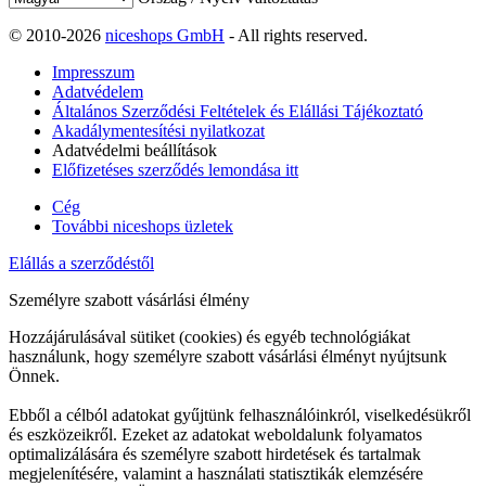
© 2010-2026
niceshops GmbH
- All rights reserved.
Impresszum
Adatvédelem
Általános Szerződési Feltételek és Elállási Tájékoztató
Akadálymentesítési nyilatkozat
Adatvédelmi beállítások
Előfizetéses szerződés lemondása itt
Cég
További niceshops üzletek
Elállás a szerződéstől
Személyre szabott vásárlási élmény
Hozzájárulásával sütiket (cookies) és egyéb technológiákat
használunk, hogy személyre szabott vásárlási élményt nyújtsunk
Önnek.
Ebből a célból adatokat gyűjtünk felhasználóinkról, viselkedésükről
és eszközeikről. Ezeket az adatokat weboldalunk folyamatos
optimalizálására és személyre szabott hirdetések és tartalmak
megjelenítésére, valamint a használati statisztikák elemzésére