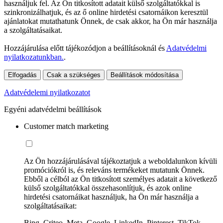
használjuk fel. Az Ön titkosított adatait külső szolgáltatókkal is
szinkronizálhatjuk, és az ő online hirdetési csatornáikon keresztül
ajánlatokat mutathatunk Önnek, de csak akkor, ha Ön már használja
a szolgáltatásaikat.
Hozzájárulása előtt tájékozódjon a beállításoknál és
Adatvédelmi
nyilatkozatunkban.
.
Elfogadás
Csak a szükséges
Beállítások módosítása
Adatvédelemi nyilatkozatot
Egyéni adatvédelmi beállítások
Customer match marketing
Az Ön hozzájárulásával tájékoztatjuk a weboldalunkon kívüli
promóciókról is, és releváns termékeket mutatunk Önnek.
Ebből a célból az Ön titkosított személyes adatait a következő
külső szolgáltatókkal összehasonlítjuk, és azok online
hirdetési csatornáikat használjuk, ha Ön már használja a
szolgáltatásaikat:
Bing, Criteo, Meta, Google, LinkedIn, Pinterest, TikTok