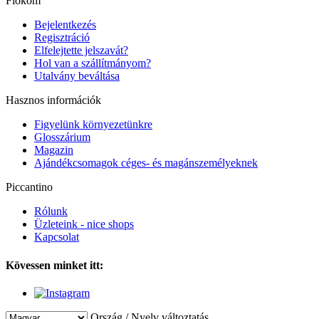
Fiókom
Bejelentkezés
Regisztráció
Elfelejtette jelszavát?
Hol van a szállítmányom?
Utalvány beváltása
Hasznos információk
Figyelünk környezetünkre
Glosszárium
Magazin
Ajándékcsomagok céges- és magánszemélyeknek
Piccantino
Rólunk
Üzleteink - nice shops
Kapcsolat
Kövessen minket itt:
Ország / Nyelv változtatás