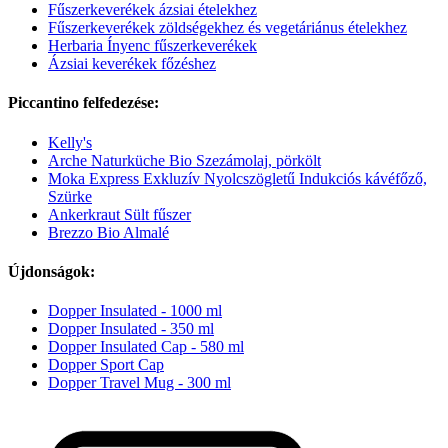
Fűszerkeverékek ázsiai ételekhez
Fűszerkeverékek zöldségekhez és vegetáriánus ételekhez
Herbaria Ínyenc fűszerkeverékek
Ázsiai keverékek főzéshez
Piccantino felfedezése:
Kelly's
Arche Naturküche Bio Szezámolaj, pörkölt
Moka Express Exkluzív Nyolcszögletű Indukciós kávéfőző,
Szürke
Ankerkraut Sült fűszer
Brezzo Bio Almalé
Újdonságok:
Dopper Insulated - 1000 ml
Dopper Insulated - 350 ml
Dopper Insulated Cap - 580 ml
Dopper Sport Cap
Dopper Travel Mug - 300 ml