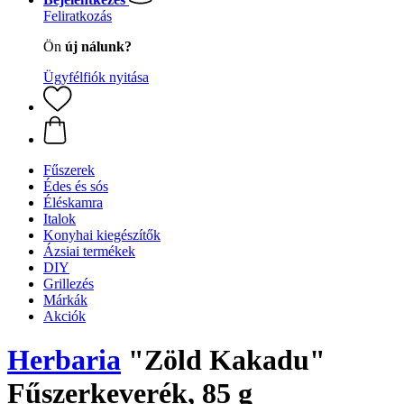
Feliratkozás
Ön
új nálunk?
Ügyfélfiók nyitása
Fűszerek
Édes és sós
Éléskamra
Italok
Konyhai kiegészítők
Ázsiai termékek
DIY
Grillezés
Márkák
Akciók
Herbaria
"Zöld Kakadu"
Fűszerkeverék, 85 g